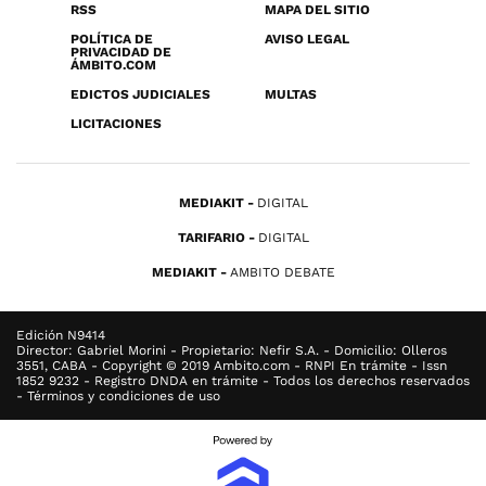
RSS
MAPA DEL SITIO
POLÍTICA DE
AVISO LEGAL
PRIVACIDAD DE
ÁMBITO.COM
EDICTOS JUDICIALES
MULTAS
LICITACIONES
MEDIAKIT
DIGITAL
TARIFARIO
DIGITAL
MEDIAKIT
AMBITO DEBATE
Edición N9414
Director: Gabriel Morini - Propietario: Nefir S.A. - Domicilio: Olleros
3551, CABA - Copyright © 2019 Ambito.com - RNPI En trámite - Issn
1852 9232 - Registro DNDA en trámite - Todos los derechos reservados
- Términos y condiciones de uso