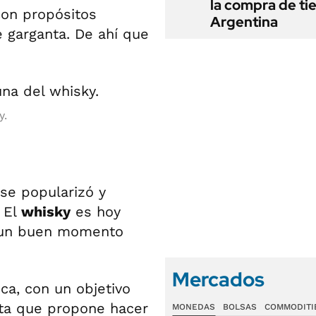
la compra de ti
con propósitos
Argentina
 garganta. De ahí que
y.
 se popularizó y
 El
whisky
es hoy
en un buen momento
Mercados
ca, con un objetivo
inta que propone hacer
MONEDAS
BOLSAS
COMMODITI