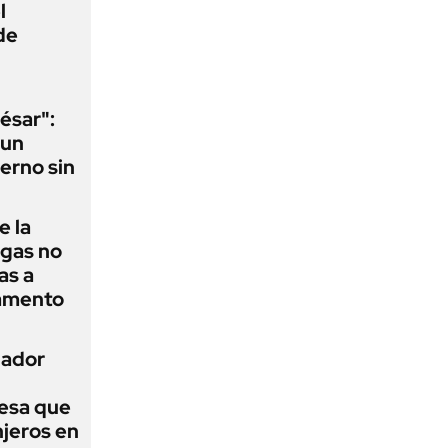
l
de
ésar":
 un
erno sin
e la
agas no
as a
camento
nador
esa que
njeros en