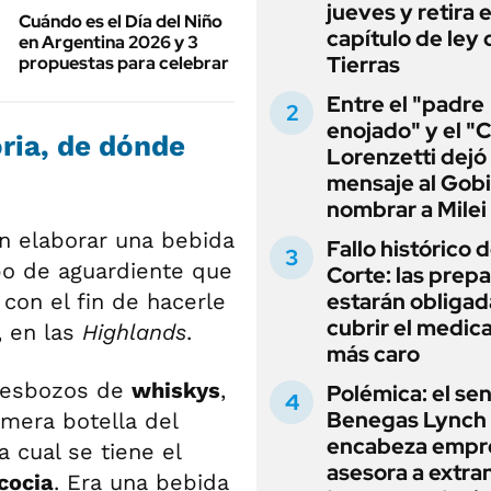
jueves y retira e
Cuándo es el Día del Niño
capítulo de ley 
en Argentina 2026 y 3
Tierras
propuestas para celebrar
Entre el "padre
enojado" y el "C
ria, de dónde
Lorenzetti dejó
mensaje al Gobi
nombrar a Milei
n elaborar una bebida
Fallo histórico d
ipo de aguardiente que
Corte: las prep
estarán obligad
, con el fin de hacerle
cubrir el medi
, en las
Highlands
.
más caro
s esbozos de
whiskys
,
Polémica: el se
Benegas Lynch
mera botella del
encabeza empr
 cual se tiene el
asesora a extra
cocia
. Era una bebida