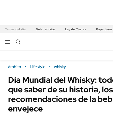
Temas del día
Dólar en vivo
Ley de Tierras
Papa León 
NEGOCIOS
ÚLTIMAS NOTICIAS
Especiales Ámbito
ECONOMÍA
ámbito
Lifestyle
whisky
Real Estate
Banco de Datos
Día Mundial del Whisky: tod
Sustentabilidad
Campo
que saber de su historia, lo
Seguros
FINANZAS
ENERGY REPORT
recomendaciones de la beb
Dólar
POLÍTICA
envejece
Mercados
Nacional