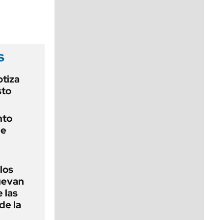
viernes de 10 a 18
s
otiza
sto
nto
de
 los
nuevan
 las
de la