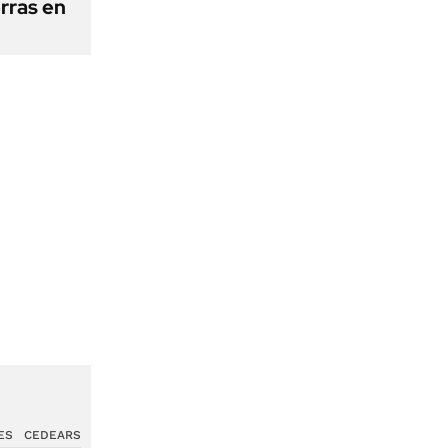
erras en
ES
CEDEARS