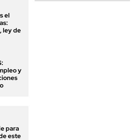
s el
as:
 ley de
:
mpleo y
aciones
to
de para
 de este