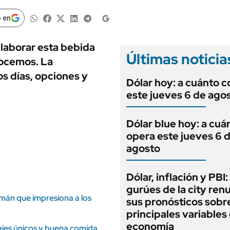
ANUARIO 2025
LIFESTYLE
EDICIÓN IMPRESA
 en
AUTOS
elaborar esta bebida
Últimas noticia
nocemos. La
os días, opciones y
Dólar hoy: a cuánto c
este jueves 6 de ago
Dólar blue hoy: a cuá
opera este jueves 6 
agosto
Dólar, inflación y PBI:
gurúes de la city re
umán que impresiona a los
sus pronósticos sobre
principales variables 
economía
sajes únicos y buena comida