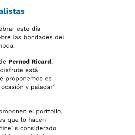
alistas
ebrar este día
obre las bondades del
moda.
 de
Pernod Ricard
,
 disfrute está
que proponemos es
 ocasión y paladar”
omponen el portfolio,
es que lo hacen
tine´s considerado