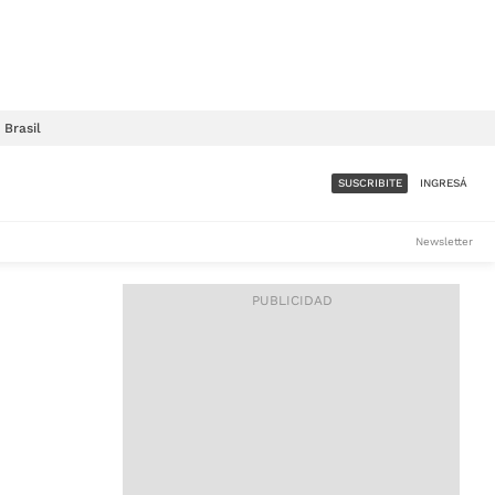
Brasil
SUSCRIBITE
INGRESÁ
SUMATE A LA COMUNIDAD
Newsletter
DE ÁMBITO
LES
ACCESO FULL - $1.800/MES
ES
CORPORATIVO - CONSULTAR
Si tenés dudas comunicate
con nosotros a
IOS
suscripciones@ambito.com.ar
Llamanos al (54) 11 4556-
9147/48 o
al (54) 11 4449-3256 de lunes a