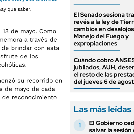
El Senado sesiona tra
revés a la ley de Tierr
cambios en desalojos,
e 18 de mayo. Como
Manejo del Fuego y
nmemora a través de
expropiaciones
 de brindar con esta
isfrute de los
Cuándo cobro ANSES
cohólicas.
jubilados, AUH, dese
el resto de las prest
nzó su recorrido en
del jueves 6 de agos
es de mayo de cada
a de reconocimiento
Las más leídas
El Gobierno ce
salvar la sesión