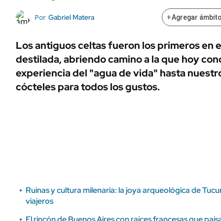
ÁMBITO DEBATE
Municipios
Gabriel Matera
Por
+
Agregar ámbito
MEDIAKIT AMBITO DEBATE
URUGUAY
Los antiguos celtas fueron los primeros en 
destilada, abriendo camino a la que hoy co
experiencia del "agua de vida" hasta nuestr
cócteles para todos los gustos.
Ruinas y cultura milenaria: la joya arqueológica de Tuc
viajeros
El rincón de Buenos Aires con raíces francesas que pai