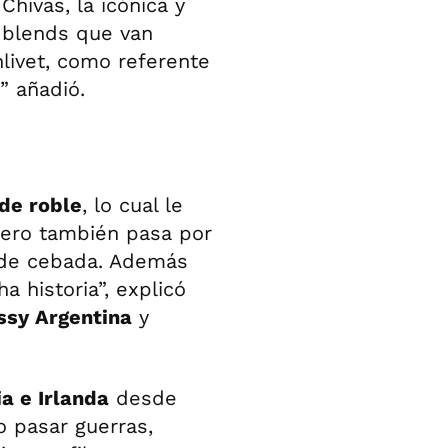
hivas, la icónica y
blends que van
nlivet, como referente
” añadió.
de roble
, lo cual le
 pero también pasa por
 de cebada. Además
 historia”, explicó
sy Argentina
y
a e Irlanda
desde
o pasar guerras,