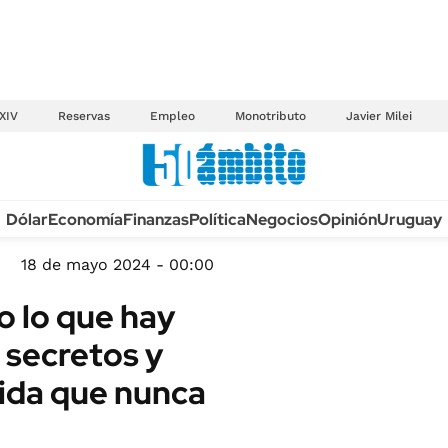
XIV
Reservas
Empleo
Monotributo
Javier Milei
Anuario autos 2026
Dólar
Economía
Finanzas
Política
Negocios
Opinión
Uruguay
TECNOLOGÍA
NOVEDADES FISCA
MÉXICO
18 de mayo 2024 - 00:00
EDICTOS JUDICIAL
OPINIÓN
o lo que hay
MULTAS
MUNDO
s secretos y
LICITACIONES
INFORMACIÓN GENERAL
ida que nunca
CUADROS TARIFAR
ESPECTÁCULOS
RECALL
DEPORTES