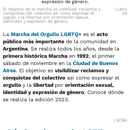
El objetivo de la marcha es visibilizar reclamos y
Latin
conquistas del colectivo así como expresar el
US
orgullo y la libertad por orientación sexual,
identidad y expresión de género.
La
Marcha del Orgullo LGBTQ+
es el
acto
público más importante
de la comunidad en
Argentina
. Se realiza todos los años, desde la
primera histórica Marcha
en
1992
, el primer
sábado de noviembre en la
Ciudad de Buenos
Aires
. El objetivo es
visibilizar reclamos y
conquistas del colectivo
así como expresar el
orgullo
y la
libertad
por
orientación sexual,
identidad y expresión de género
. Conocé dónde
se realiza la edición 2023.
GCBA