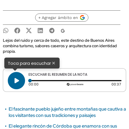
+ Agregar ámbito en
Lejos del ruido y cerca de todo, este destino de Buenos Aires
combina turismo, sabores caseros y arquitectura con identidad
propia.
×
Toca para escuchar
ESCUCHAR EL RESUMEN DE LA NOTA
Tiempo transcurrido: 0 segundos
Dura
00:00
00:37
El fascinante pueblo jujeño entre montañas que cautiva a
los visitantes con sus tradiciones y paisajes
El elegante rincón de Córdoba que enamora con sus