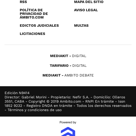
RSS
MAPA DEL SITIO
POLÍTICA DE
AVISO LEGAL
PRIVACIDAD DE
ÁMBITO.COM
EDICTOS JUDICIALES
MULTAS
LICITACIONES
MEDIAKIT
DIGITAL
TARIFARIO
DIGITAL
MEDIAKIT
AMBITO DEBATE
Edición N9414
Director: Gabriel Morini - Propietario: Nefir S.A. - Domicilio: Olleros
3551, CABA - Copyright © 2019 Ambito.com - RNPI En trámite - Issn
1852 9232 - Registro DNDA en trámite - Todos los derechos reservados
- Términos y condiciones de uso