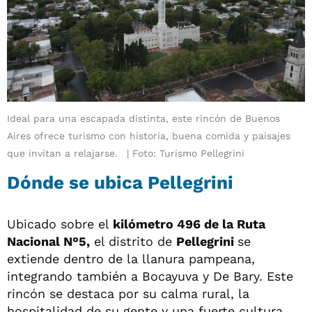
Ideal para una escapada distinta, este rincón de Buenos
Aires ofrece turismo con historia, buena comida y paisajes
que invitan a relajarse.
Foto: Turismo Pellegrini
Dónde se ubica Pellegrini
Ubicado sobre el
kilómetro 496 de la Ruta
Nacional N°5,
el distrito de
Pellegrini
se
extiende dentro de la llanura pampeana,
integrando también a Bocayuva y De Bary. Este
rincón se destaca por su calma rural, la
hospitalidad de su gente y una fuerte cultura