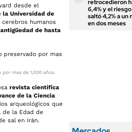
retrocedieron h
ward desde el
6,4% y el riesgo
 la Universidad de
saltó 4,2% a un
00 cerebros humanos
en dos meses
antigüedad de hasta
 por mas de 1,000 años.
iosa
revista científica
vance de la Ciencia
tios arqueológicos que
a de la Edad de
e sal en Irán.
Mercados