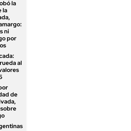
obó la
 la
ada,
 amargo:
s ni
go por
dos
icada:
rueda al
 valores
5
por
idad de
ivada,
 sobre
go
gentinas