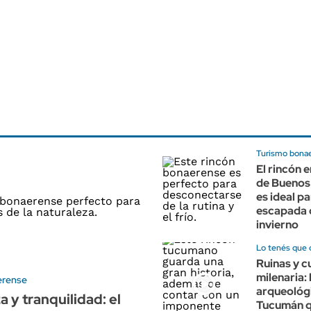
Turismo bona
El rincón 
de Buenos
es ideal p
escapada 
invierno
Lo tenés que 
Ruinas y c
milenaria: 
erense
arqueológ
a y tranquilidad: el
Tucumán 