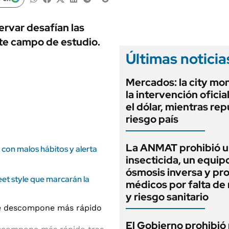
ANUARIO 2025
LIFESTYLE
EDICIÓN IMPRESA
AUTOS
ervar desafían las
nte campo de estudio.
Últimas noticia
Mercados: la city mo
la intervención oficia
el dólar, mientras rep
riesgo país
La ANMAT prohibió 
 con malos hábitos y alerta
insecticida, un equip
ósmosis inversa y pr
et style que marcarán la
médicos por falta de 
y riesgo sanitario
El Gobierno prohibió 