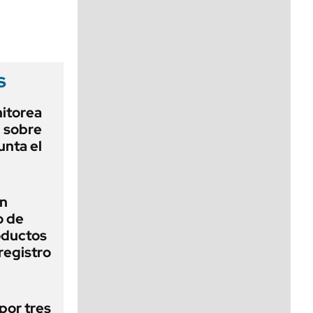
viernes de 10 a 18
s
nitorea
l sobre
unta el
un
o de
oductos
registro
por tres