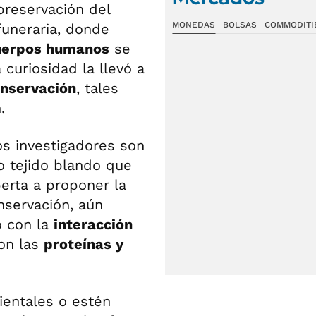
preservación del
MONEDAS
BOLSAS
COMMODITI
funeraria, donde
uerpos humanos
se
uriosidad la llevó a
nservación
, tales
.
os investigadores son
o tejido blando que
perta a proponer la
nservación, aún
o con la
interacción
on las
proteínas y
ientales o estén