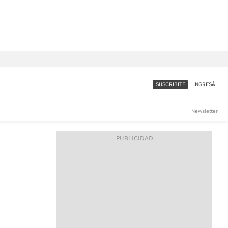
SUSCRIBITE
INGRESÁ
SUMATE A LA COMUNIDAD
Newsletter
DE ÁMBITO
LES
ACCESO FULL - $1.800/MES
ES
CORPORATIVO - CONSULTAR
Si tenés dudas comunicate
con nosotros a
IOS
suscripciones@ambito.com.ar
Llamanos al (54) 11 4556-
9147/48 o
al (54) 11 4449-3256 de lunes a