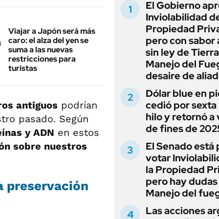
El Gobierno apr
Inviolabilidad de
Propiedad Priv
Viajar a Japón será más
pero con sabor
caro: el alza del yen se
suma a las nuevas
sin ley de Tierra
restricciones para
Manejo del Fue
turistas
desaire de alia
Dólar blue en p
cedió por sexta 
ros antiguos
podrían
hilo y retornó a
stro pasado. Según
de fines de 202
eínas y ADN
en estos
El Senado está 
ión sobre nuestros
votar Inviolabil
la Propiedad Pr
pero hay dudas
la preservación
Manejo del fue
Las acciones ar