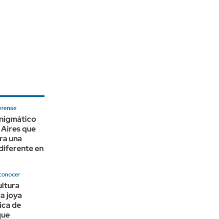
erense
enigmático
 Aires que
ara una
diferente en
conocer
ultura
la joya
ica de
que