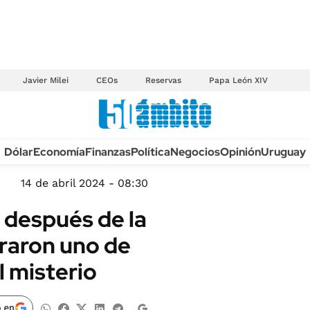
Javier Milei
CEOs
Reservas
Papa León XIV
Anuario autos 2026
Dólar
Economía
Finanzas
Política
Negocios
Opinión
Uruguay
TECNOLOGÍA
NOVEDADES FISCA
MÉXICO
14 de abril 2024 - 08:30
EDICTOS JUDICIAL
OPINIÓN
 después de la
MULTAS
MUNDO
raron uno de
LICITACIONES
INFORMACIÓN GENERAL
l misterio
CUADROS TARIFAR
ESPECTÁCULOS
RECALL
DEPORTES
 en