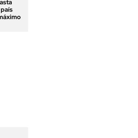
asta
 país
 máximo