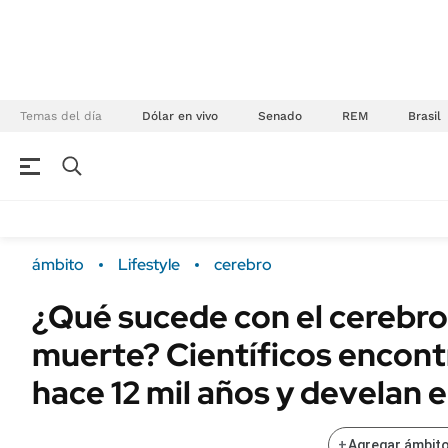
Temas del día
Dólar en vivo
Senado
REM
Brasil
NEGOCIOS
ÚLTIMAS NOTICIAS
Especiales Ámbito
ECONOMÍA
ámbito
Lifestyle
cerebro
Real Estate
Banco de Datos
¿Qué sucede con el cerebro
Sustentabilidad
Campo
muerte? Científicos encont
Seguros
FINANZAS
ENERGY REPORT
hace 12 mil años y develan e
Dólar
POLÍTICA
Mercados
+
Agregar ámbito
Nacional