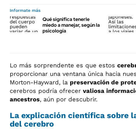
Informate más
Qué significa tenerle
miedo a manejar, según la
psicología
Lo más sorprendente es que estos
cereb
proporcionar una ventana única hacia nue
Morton-Hayward, la
preservación de prot
cerebros podría ofrecer
valiosa informac
ancestros
, aún por descubrir.
La explicación científica sobre 
del cerebro