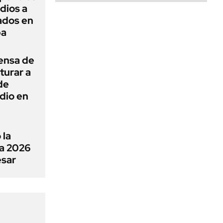
dios a
ados en
ba
ensa de
turar a
de
dio en
 la
a 2026
esar