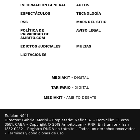
INFORMACIÓN GENERAL
AUTOS
ESPECTÁCULOS
TECNOLOGÍA
RSS
MAPA DEL SITIO
POLÍTICA DE
AVISO LEGAL
PRIVACIDAD DE
ÁMBITO.COM
EDICTOS JUDICIALES
MULTAS
LICITACIONES
MEDIAKIT
DIGITAL
TARIFARIO
DIGITAL
MEDIAKIT
AMBITO DEBATE
Edición N9411
Director: Gabriel Morini - Propietario: Nefir S.A. - Domicilio: Olleros
3551, CABA - Copyright © 2019 Ambito.com - RNPI En trámite - Issn
1852 9232 - Registro DNDA en trámite - Todos los derechos reservados
- Términos y condiciones de uso