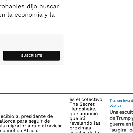
robables dijo buscar
en la economía y la
SUSCRIBITE
Tras ser levan
pública
Una escult
de Trump y 
guerra en I
"su gira" 