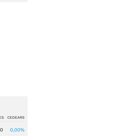
ES
CEDEARS
00
0,00%