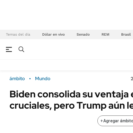
Temas del día
Dólar en vivo
Senado
REM
Brasil
NEGOCIOS
ÚLTIMAS NOTICIAS
Especiales Ámbito
ECONOMÍA
ámbito
Mundo
Real Estate
Banco de Datos
Biden consolida su ventaja
Sustentabilidad
Campo
cruciales, pero Trump aún l
Seguros
FINANZAS
ENERGY REPORT
Dólar
+
Agregar ámbito
POLÍTICA
Mercados
Nacional