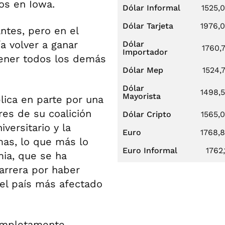
os en Iowa.
Dólar Informal
1525,
Dólar Tarjeta
1976,
ntes, pero en el
a volver a ganar
Dólar
1760,
Importador
ntener todos los demás
Dólar Mep
1524,
Dólar
1498,
Mayorista
lica en parte por una
es de su coalición
Dólar Cripto
1565,
iversitario y la
Euro
1768,
as, lo que más lo
Euro Informal
1762,
mia, que se ha
arrera por haber
el país más afectado
ompletamente