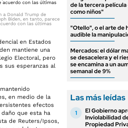
de la tercera películ
como niños"
an a Donald Trump de
eph Biden, en tanto, parece
acuerdo con las últimas
"Otello", o el arte de
audible la manipulac
idencial en Estados
iden mantiene una
Mercados: el dólar m
se desacelera y el rie
legio Electoral, pero
se encamina a un au
s sus esperanzas al
semanal de 9%
a mantenido
Las más leídas
es, en medio de la
ersistentes efectos
El Gobierno apr
l daño que esta ha
Inviolabilidad de
sta de Reuters/Ipsos,
Propiedad Priv