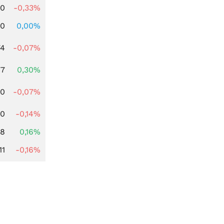
00
-0,33%
00
0,00%
74
-0,07%
77
0,30%
50
-0,07%
00
-0,14%
88
0,16%
11
-0,16%