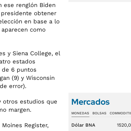
n ese renglón Biden
l presidente obtener
elección en base a lo
e aparecen como
 y Siena College, el
atro estados
a de 6 puntos
igan (9) y Wisconsin
de error).
Mercados
ay otros estudios que
imo margen.
MONEDAS
BOLSAS
COMMODITI
 Moines Register,
Dólar BNA
1520,