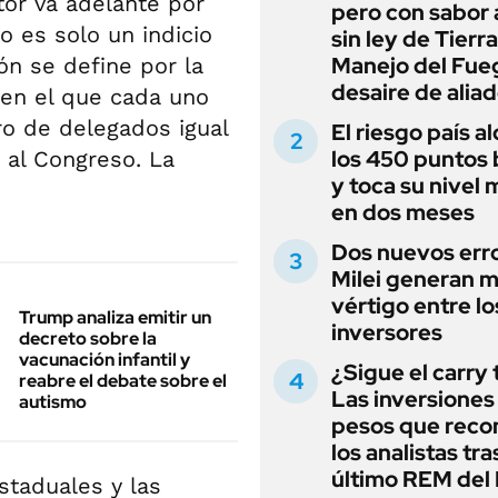
itor va adelante por
pero con sabor
 es solo un indicio
sin ley de Tierra
Manejo del Fue
ón se define por la
desaire de alia
 en el que cada uno
ro de delegados igual
El riesgo país a
los 450 puntos 
 al Congreso. La
y toca su nivel 
en dos meses
Dos nuevos err
Milei generan 
vértigo entre lo
Trump analiza emitir un
inversores
decreto sobre la
vacunación infantil y
¿Sigue el carry
reabre el debate sobre el
Las inversiones
autismo
pesos que rec
los analistas tra
último REM de
staduales y las