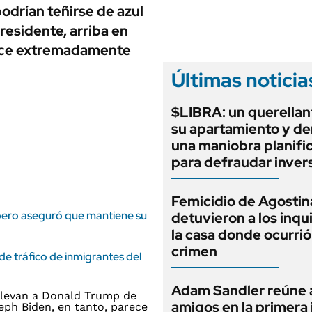
ANUARIO 2025
odrían teñirse de azul
LIFESTYLE
EDICIÓN IMPRESA
residente, arriba en
AUTOS
nece extremadamente
Últimas noticia
$LIBRA: un querellan
su apartamiento y d
una maniobra planifi
para defraudar inver
Femicidio de Agostin
pero aseguró que mantiene su
detuvieron a los inqu
la casa donde ocurrió
crimen
e tráfico de inmigrantes del
Adam Sandler reúne 
amigos en la primera