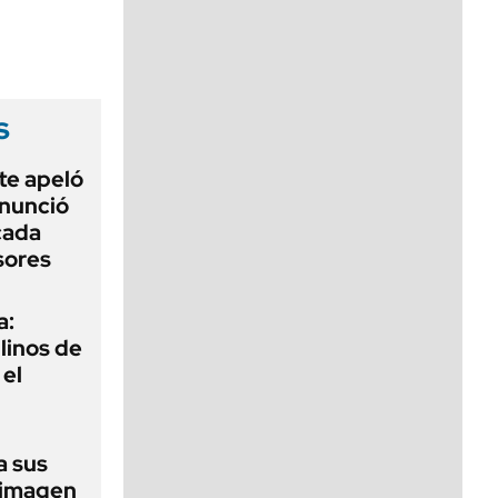
viernes de 10 a 18
s
te apeló
enunció
cada
sores
a:
ilinos de
 el
a sus
 imagen