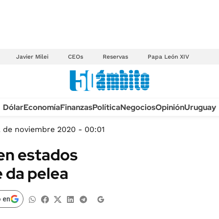
Javier Milei
CEOs
Reservas
Papa León XIV
Anuario autos 2026
Dólar
Economía
Finanzas
Política
Negocios
Opinión
Uruguay
TECNOLOGÍA
NOVEDADES FISCA
MÉXICO
2 de noviembre 2020 - 00:01
EDICTOS JUDICIAL
OPINIÓN
 en estados
MULTAS
MUNDO
e da pelea
LICITACIONES
INFORMACIÓN GENERAL
CUADROS TARIFAR
ESPECTÁCULOS
 en
RECALL
DEPORTES