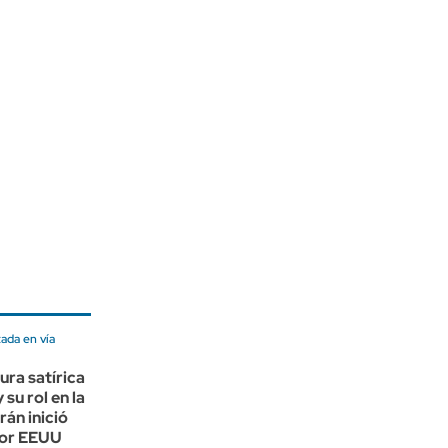
tada en vía
ura satírica
su rol en la
rán inició
por EEUU