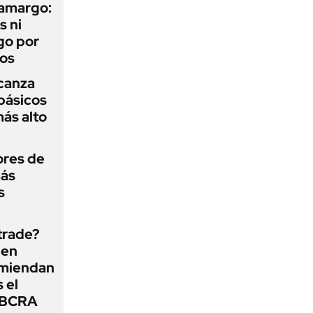
 amargo:
s ni
go por
dos
lcanza
básicos
más alto
ores de
más
s
 trade?
 en
omiendan
s el
l BCRA