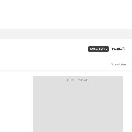
SUSCRIBITE
INGRESÁ
SUMATE A LA COMUNIDAD
Newsletter
DE ÁMBITO
LES
ACCESO FULL - $1.800/MES
ES
CORPORATIVO - CONSULTAR
Si tenés dudas comunicate
con nosotros a
IOS
suscripciones@ambito.com.ar
Llamanos al (54) 11 4556-
9147/48 o
al (54) 11 4449-3256 de lunes a