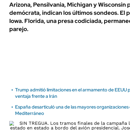
ÁMBITO DEBATE
Arizona, Pensilvania, Michigan y Wisconsin p
Municipios
demócrata, indican los últimos sondeos. El p
MEDIAKIT AMBITO DEBATE
URUGUAY
Iowa. Florida, una presa codiciada, perma
parejo.
Trump admitió limitaciones en el armamento de EEUU 
ventaja frente a Irán
España desarticuló una de las mayores organizaciones d
Mediterráneo