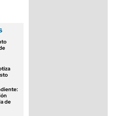
viernes de 10 a 18
s
nto
de
otiza
sto
diente:
ión
la de