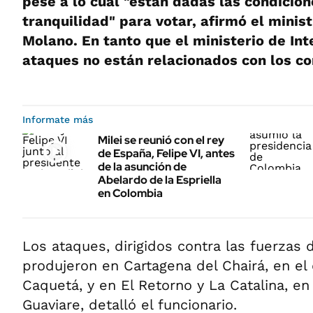
pese a lo cual "están dadas las condicio
tranquilidad" para votar, afirmó el minis
Molano. En tanto que el ministerio de Int
ataques no están relacionados con los co
Informate más
Milei se reunió con el rey
de España, Felipe VI, antes
de la asunción de
Abelardo de la Espriella
en Colombia
Los ataques, dirigidos contra las fuerzas 
produjeron en Cartagena del Chairá, en e
Caquetá, y en El Retorno y La Catalina, e
Guaviare, detalló el funcionario.