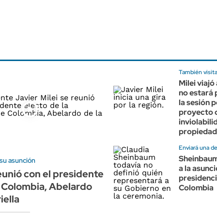
También visit
Milei viajó
no estará 
la sesión p
proyecto 
inviolabili
propiedad
Enviará una de
Sheinbaum 
 su asunción
a la asunc
reunió con el presidente
presidenci
 Colombia, Abelardo
Colombia
iella