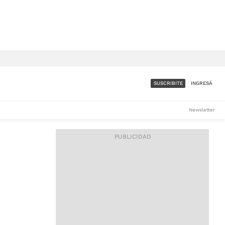
SUSCRIBITE
INGRESÁ
SUMATE A LA COMUNIDAD
Newsletter
DE ÁMBITO
LES
ACCESO FULL - $1.800/MES
ES
CORPORATIVO - CONSULTAR
Si tenés dudas comunicate
con nosotros a
IOS
suscripciones@ambito.com.ar
Llamanos al (54) 11 4556-
9147/48 o
al (54) 11 4449-3256 de lunes a