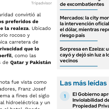
Tripadvisor
de excombatientes
ridad convirtió al
Mercados: la city mo
os preferidos de
la intervención oficia
e la realeza
. Ubicado
el dólar, mientras rep
rio rocoso y
riesgo país
ica carretera de
privacidad que lo
Sorpresa en Ezeiza: 
cayó y dejó sin luz a l
erfil
, como las
vecinos
s de
Qatar y Pakistán
Las más leídas
mota fue vista como
dores, Franz Josef
El Gobierno apr
ema a fines del siglo
Inviolabilidad de
l hidroeléctrica y un
Propiedad Priv