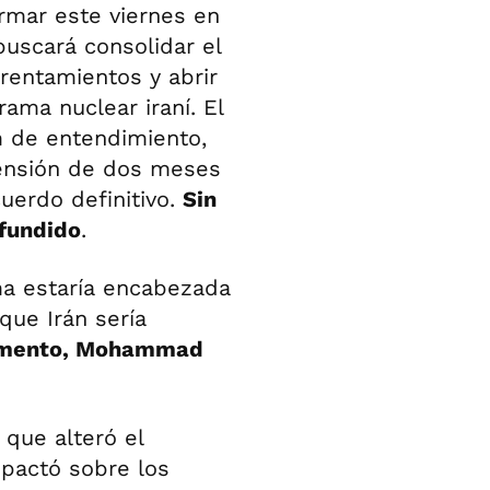
rmar este viernes en
buscará consolidar el
rentamientos y abrir
ama nuclear iraní. El
de entendimiento,
ensión de dos meses
uerdo definitivo.
Sin
ifundido
.
ma estaría encabezada
que Irán sería
lamento, Mohammad
que alteró el
mpactó sobre los