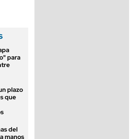
viernes de 10 a 18
s
papa
o" para
ntre
 un plazo
és que
os
as del
 a manos