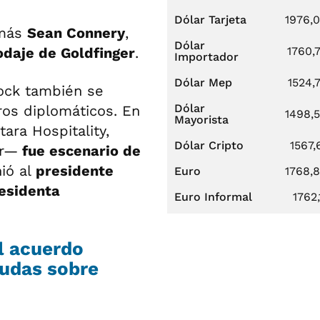
Dólar Tarjeta
1976,
emás
Sean Connery
,
Dólar
odaje de Goldfinger
.
1760,
Importador
Dólar Mep
1524,
tock también se
Dólar
ros diplomáticos. En
1498,
Mayorista
ara Hospitality,
Dólar Cripto
1567,
ar—
fue escenario de
nió al
presidente
Euro
1768,
residenta
Euro Informal
1762,
l acuerdo
dudas sobre