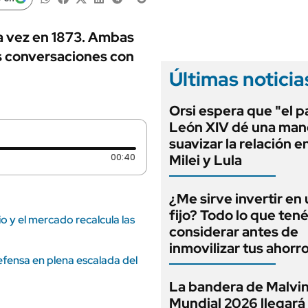
ANUARIO 2025
LIFESTYLE
EDICIÓN IMPRESA
AUTOS
ra vez en 1873. Ambas
as conversaciones con
Últimas noticia
Orsi espera que "el 
León XIV dé una man
suavizar la relación e
Duración: 40 segundos
00:40
Milei y Lula
¿Me sirve invertir en
fijo? Todo lo que ten
 y el mercado recalcula las
considerar antes de
inmovilizar tus ahorr
efensa en plena escalada del
La bandera de Malvin
Mundial 2026 llegará