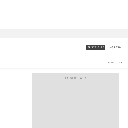
SUSCRIBITE
INGRESÁ
SUMATE A LA COMUNIDAD
Newsletter
DE ÁMBITO
LES
ACCESO FULL - $1.800/MES
ES
CORPORATIVO - CONSULTAR
Si tenés dudas comunicate
con nosotros a
IOS
suscripciones@ambito.com.ar
Llamanos al (54) 11 4556-
9147/48 o
al (54) 11 4449-3256 de lunes a