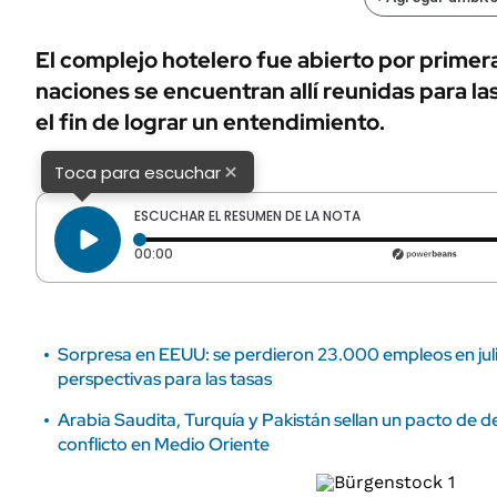
ÁMBITO DEBATE
Municipios
MEDIAKIT AMBITO DEBATE
El complejo hotelero fue abierto por prime
URUGUAY
naciones se encuentran allí reunidas para l
el fin de lograr un entendimiento.
×
Toca para escuchar
ESCUCHAR EL RESUMEN DE LA NOTA
Tiempo transcurrido: 0 segundos
00:00
Sorpresa en EEUU: se perdieron 23.000 empleos en julio
perspectivas para las tasas
Arabia Saudita, Turquía y Pakistán sellan un pacto de d
conflicto en Medio Oriente