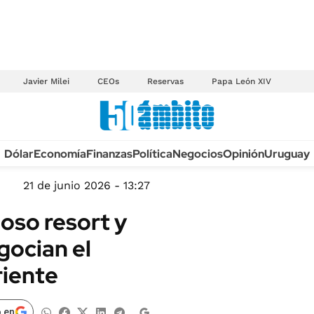
Javier Milei
CEOs
Reservas
Papa León XIV
Anuario autos 2026
Dólar
Economía
Finanzas
Política
Negocios
Opinión
Uruguay
TECNOLOGÍA
NOVEDADES FISCA
MÉXICO
21 de junio 2026 - 13:27
EDICTOS JUDICIAL
OPINIÓN
oso resort y
MULTAS
MUNDO
gocian el
LICITACIONES
INFORMACIÓN GENERAL
riente
CUADROS TARIFAR
ESPECTÁCULOS
RECALL
DEPORTES
 en