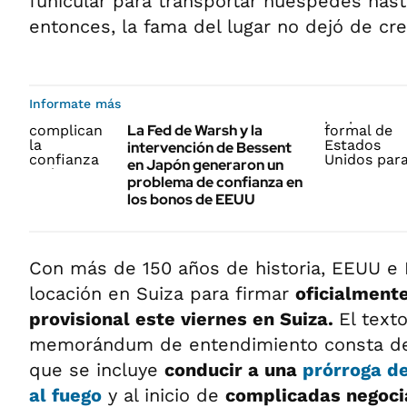
funicular para transportar huéspedes hast
entonces, la fama del lugar no dejó de cre
Informate más
La Fed de Warsh y la
intervención de Bessent
en Japón generaron un
problema de confianza en
los bonos de EEUU
Con más de 150 años de historia, EEUU e I
locación en Suiza para firmar
oficialment
provisional este viernes en Suiza.
El text
memorándum de entendimiento consta de 
que se incluye
conducir a una
prórroga d
al fuego
y al inicio de
complicadas negoci