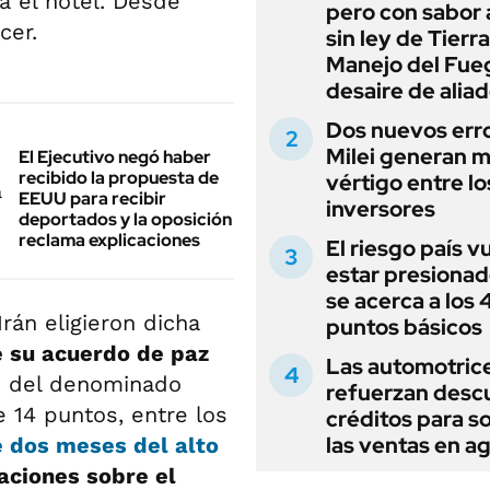
a el hotel. Desde
pero con sabor
cer.
sin ley de Tierra
Manejo del Fue
desaire de alia
Dos nuevos err
Milei generan 
El Ejecutivo negó haber
recibido la propuesta de
vértigo entre lo
EEUU para recibir
inversores
deportados y la oposición
reclama explicaciones
El riesgo país v
estar presionad
se acerca a los
rán eligieron dicha
puntos básicos
e su acuerdo de paz
Las automotric
o del denominado
refuerzan desc
14 puntos, entre los
créditos para s
las ventas en a
e dos meses del alto
aciones sobre el