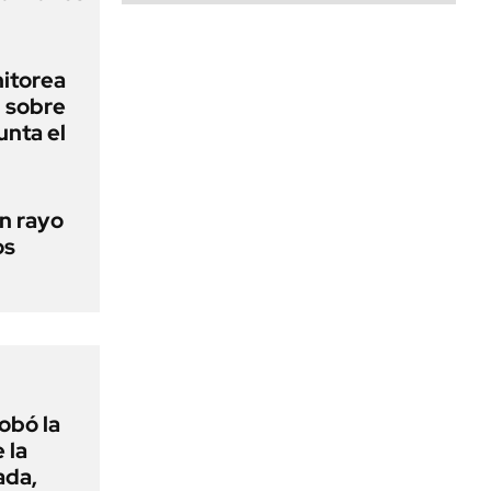
nitorea
l sobre
unta el
un rayo
os
obó la
 la
ada,