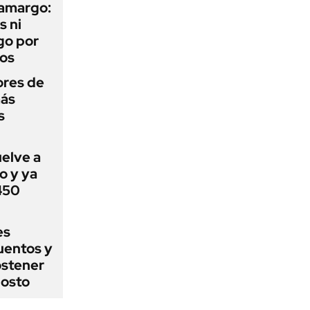
 amargo:
s ni
go por
dos
ores de
más
s
uelve a
o y ya
 450
es
uentos y
ostener
gosto