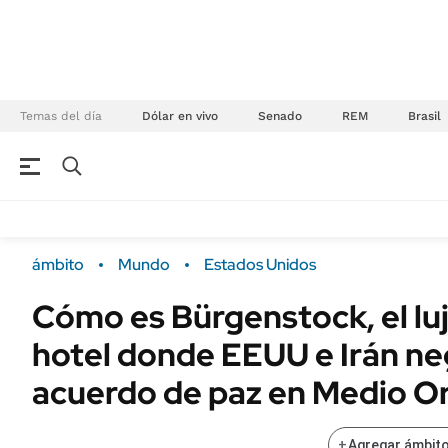
Temas del día
Dólar en vivo
Senado
REM
Brasil
NEGOCIOS
ÚLTIMAS NOTICIAS
Especiales Ámbito
ECONOMÍA
ámbito
Mundo
Estados Unidos
Real Estate
Banco de Datos
Cómo es Bürgenstock, el luj
Sustentabilidad
Campo
hotel donde EEUU e Irán ne
Seguros
FINANZAS
ENERGY REPORT
acuerdo de paz en Medio O
Dólar
POLÍTICA
Mercados
+
Agregar ámbito
Nacional