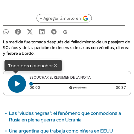
+ Agregar ámbito en
La medida fue tomada después del fallecimiento de un pasajero de
90 años y de la aparición de decenas de casos con vómitos, diarrea
y fiebre a bordo.
×
Toca para escuchar
ESCUCHAR EL RESUMEN DE LA NOTA
Tiempo transcurrido: 0 segundos
Dura
00:00
00:37
Las "viudas negras": el fenómeno que conmociona a
Rusia en plena guerra con Ucrania
Una argentina que trabaja como niñera en EEUU