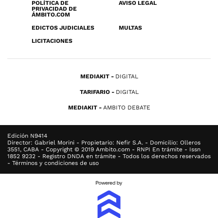
POLÍTICA DE
AVISO LEGAL
PRIVACIDAD DE
ÁMBITO.COM
EDICTOS JUDICIALES
MULTAS
LICITACIONES
MEDIAKIT
DIGITAL
TARIFARIO
DIGITAL
MEDIAKIT
AMBITO DEBATE
Edición N9414
Director: Gabriel Morini - Propietario: Nefir S.A. - Domicilio: Olleros
3551, CABA - Copyright © 2019 Ambito.com - RNPI En trámite - Issn
1852 9232 - Registro DNDA en trámite - Todos los derechos reservados
- Términos y condiciones de uso