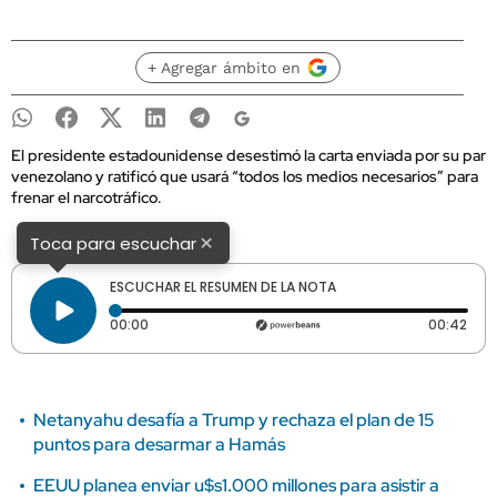
+ Agregar ámbito en
El presidente estadounidense desestimó la carta enviada por su par
venezolano y ratificó que usará “todos los medios necesarios” para
frenar el narcotráfico.
×
Toca para escuchar
ESCUCHAR EL RESUMEN DE LA NOTA
Tiempo transcurrido: 0 segundos
Dura
00:00
00:42
Netanyahu desafía a Trump y rechaza el plan de 15
puntos para desarmar a Hamás
EEUU planea enviar u$s1.000 millones para asistir a