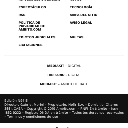
ESPECTÁCULOS
TECNOLOGÍA
RSS
MAPA DEL SITIO
POLÍTICA DE
AVISO LEGAL
PRIVACIDAD DE
ÁMBITO.COM
EDICTOS JUDICIALES
MULTAS
LICITACIONES
MEDIAKIT
DIGITAL
TARIFARIO
DIGITAL
MEDIAKIT
AMBITO DEBATE
Edición N9415
Director: Gabriel Morini - Propietario: Nefir S.A. - Domicilio: Olleros
3551, CABA - Copyright © 2019 Ambito.com - RNPI En trámite - Issn
1852 9232 - Registro DNDA en trámite - Todos los derechos reservados
- Términos y condiciones de uso