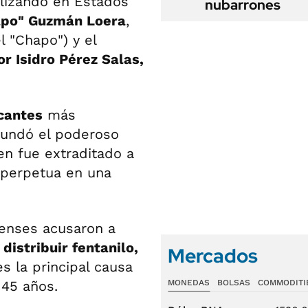
lizando en Estados
nubarrones
po" Guzmán Loera
,
l "Chapo") y el
r Isidro Pérez Salas,
icantes
más
undó el poderoso
n fue extraditado a
perpetua en una
enses acusaron a
y
distribuir fentanilo,
Mercados
s la principal causa
 45 años.
MONEDAS
BOLSAS
COMMODITI