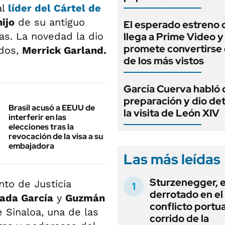
al
líder del
Cártel
de
hijo
de su antiguo
El esperado estreno 
xas. La novedad la dio
llega a Prime Video y
promete convertirse
idos,
Merrick Garland.
de los más vistos
García Cuerva habló 
preparación y dio det
Brasil acusó a EEUU de
la visita de León XIV
interferir en las
elecciones tras la
revocación de la visa a su
embajadora
Las más leídas
Sturzenegger, e
to de Justicia
derrotado en el
ada García
y
Guzmán
conflicto portua
 Sinaloa, una de las
corrido de la