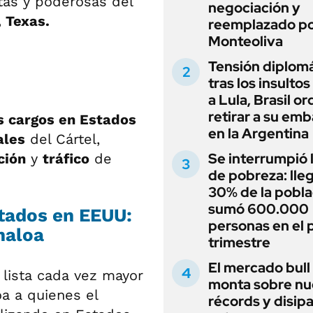
tas y poderosas del
negociación y
 Texas.
reemplazado p
Monteoliva
Tensión diplomá
tras los insultos
a Lula, Brasil o
retirar a su em
s cargos en Estados
en la Argentina
ales
del Cártel,
Se interrumpió l
ción
y
tráfico
de
de pobreza: lleg
30% de la pobla
sumó 600.000
tados en EEUU:
personas en el 
inaloa
trimestre
El mercado bull
lista cada vez mayor
monta sobre n
oa a quienes el
récords y disip