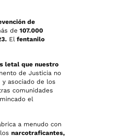
revención de
más de
107.000
3.
El
fentanilo
 letal que nuestro
mento de Justicia no
 y asociado de los
stras comunidades
omincado el
abrica a menudo con
 los
narcotraficantes,