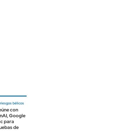
riesgos bélicos
eúne con
nAI, Google
ic para
ruebas de