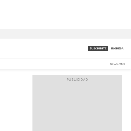
SUSCRIBITE
INGRESÁ
SUMATE A LA COMUNIDAD
Newsletter
DE ÁMBITO
LES
ACCESO FULL - $1.800/MES
ES
CORPORATIVO - CONSULTAR
Si tenés dudas comunicate
con nosotros a
IOS
suscripciones@ambito.com.ar
Llamanos al (54) 11 4556-
9147/48 o
al (54) 11 4449-3256 de lunes a