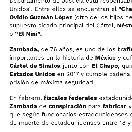
Departamento de Justicia está responsabi
Unidos". Entre ellos se encuentran el
"Cha
Ovidio Guzmán López
(otro de los hijos de
supuesto sicario principal del Cártel,
Nésto
o
“El Nini”.
Zambada,
de 76 años, es uno de los
traf
importantes en la historia de
México
y cof
Cártel de Sinaloa
junto con
El Chapo,
quie
Estados Unidos
en 2017 y cumple cadena 
prisión de máxima seguridad.
En febrero,
fiscales federales
estadounid
Zambada
de
conspiración
para
fabricar
que según funcionarios estadounidenses e
de muerte de estadounidenses entre 18 y