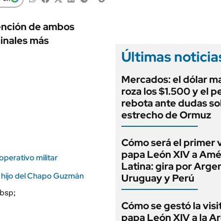
ANUARIO 2025
LIFESTYLE
EDICIÓN IMPRESA
AUTOS
tención de ambos
inales más
Últimas noticia
Mercados: el dólar m
roza los $1.500 y el p
rebota ante dudas so
estrecho de Ormuz
Cómo será el primer v
papa León XIV a Amé
operativo militar
Latina: gira por Arge
el hijo del Chapo Guzmán
Uruguay y Perú
Cómo se gestó la visi
papa León XIV a la A