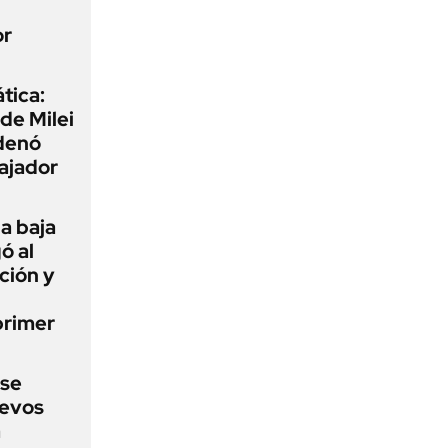
or
tica:
 de Milei
rdenó
bajador
a baja
ó al
ción y
primer
 se
uevos
a