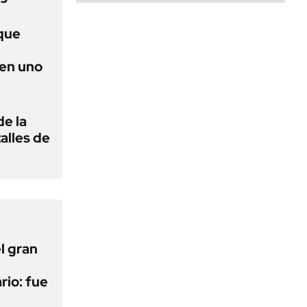
que
 en uno
de la
alles de
l gran
rio: fue