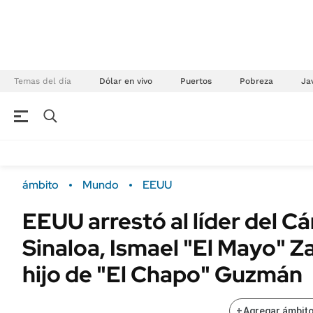
Temas del día
Dólar en vivo
Puertos
Pobreza
Jav
NEGOCIOS
ÚLTIMAS NOTICIAS
Especiales Ámbito
ECONOMÍA
ámbito
Mundo
EEUU
Real Estate
Banco de Datos
EEUU arrestó al líder del Cá
Sustentabilidad
Campo
Sinaloa, Ismael "El Mayo" Z
Seguros
FINANZAS
ENERGY REPORT
hijo de "El Chapo" Guzmán
Dólar
POLÍTICA
Mercados
+
Agregar ámbito
Nacional