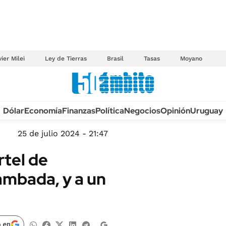
ier Milei
Ley de Tierras
Brasil
Tasas
Moyano
Anuario autos 2026
Dólar
Economía
Finanzas
Política
Negocios
Opinión
Uruguay
TECNOLOGÍA
NOVEDADES FISCA
MÉXICO
25 de julio 2024 - 21:47
EDICTOS JUDICIAL
OPINIÓN
rtel de
MULTAS
MUNDO
ambada, y a un
LICITACIONES
INFORMACIÓN GENERAL
CUADROS TARIFAR
ESPECTÁCULOS
RECALL
DEPORTES
 en