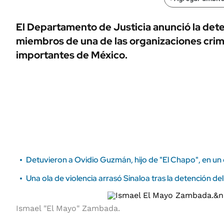
ÁMBITO DEBATE
Municipios
MEDIAKIT AMBITO DEBATE
El Departamento de Justicia anunció la de
URUGUAY
miembros de una de las organizaciones crim
importantes de México.
Detuvieron a Ovidio Guzmán, hijo de "El Chapo", en un 
Una ola de violencia arrasó Sinaloa tras la detención d
Ismael "El Mayo" Zambada.