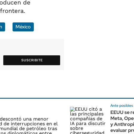
troducen de
frontera.
n
México
SUSCRIBITE
Ante posibles 
EEUU se r
Meta, Ope
y Anthrop
evaluar p