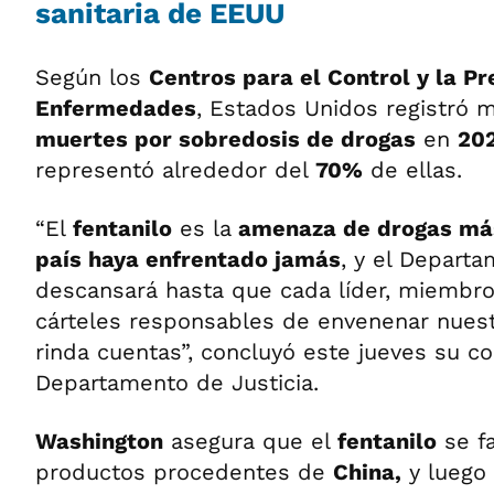
sanitaria de EEUU
Según los
Centros para el Control y la P
Enfermedades
, Estados Unidos registró 
muertes por sobredosis de drogas
en
202
representó alrededor del
70%
de ellas.
“El
fentanilo
es la
amenaza de drogas más
país haya enfrentado jamás
, y el Departa
descansará hasta que cada líder, miembro
cárteles responsables de envenenar nue
rinda cuentas”, concluyó este jueves su c
Departamento de Justicia.
Washington
asegura que el
fentanilo
se f
productos procedentes de
China,
y luego