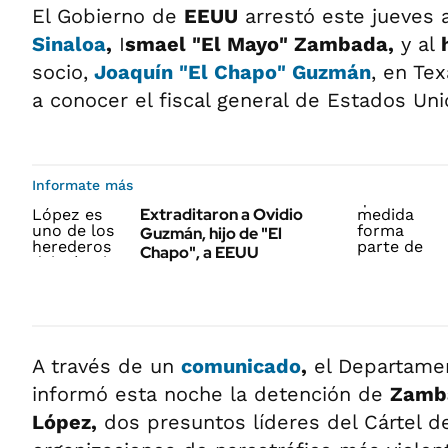
El Gobierno de
EEUU
arrestó este jueves 
Sinaloa
,
I
smael "El Mayo" Zambada,
y al
socio,
Joaquín "El Chapo" Guzmán
, en Te
a conocer el fiscal general de Estados Un
Informate más
Extraditaron a Ovidio
Guzmán, hijo de "El
Chapo", a EEUU
A través de un
comunicado
,
el Departamen
informó esta noche la detención de
Zamb
López,
dos presuntos líderes del Cártel de