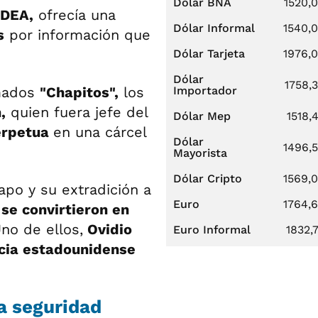
Dólar BNA
1520,
DEA,
ofrecía una
Dólar Informal
1540,
s
por información que
Dólar Tarjeta
1976,
Dólar
1758,
amados
"Chapitos",
los
Importador
,
quien fuera jefe del
Dólar Mep
1518,
erpetua
en una cárcel
Dólar
1496,
Mayorista
Dólar Cripto
1569,
apo y su extradición a
Euro
1764,
 se convirtieron en
Uno de ellos,
Ovidio
Euro Informal
1832,
icia estadounidense
a seguridad