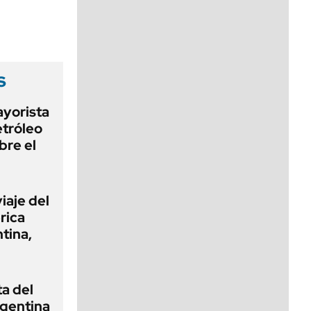
viernes de 10 a 18
s
ayorista
etróleo
bre el
iaje del
rica
ntina,
ta del
rgentina