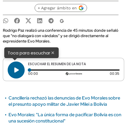
+ Agregar ámbito en
Rodrigo Paz realizó una conferencia de 45 minutos donde señaló
que "no dialogará con vándalos" y se dirigió directamente al
expresidente Evo Morales.
×
Toca para escuchar
ESCUCHAR EL RESUMEN DE LA NOTA
Tiempo transcurrido: 0 segundos
Dura
00:00
00:35
Cancillería rechazó las denuncias de Evo Morales sobre
el presunto apoyo militar de Javier Milei a Bolivia
Evo Morales: "La única forma de pacificar Bolivia es con
una sucesión constitucional"