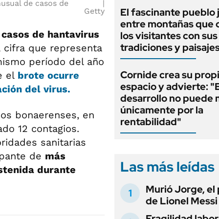
nusual de casos de
El fascinante pueblo 
Getty
entre montañas que c
 casos de hantavirus
los visitantes con sus
tradiciones y paisaje
a cifra que representa
mismo período del año
Cornide crea su prop
e el
brote ocurre
espacio y advierte: "E
ción del virus.
desarrollo no puede 
únicamente por la
cos bonaerenses, en
rentabilidad"
do 12 contagios.
ridades sanitarias
upante de
más
Las más leídas
ostenida durante
Murió Jorge, el
de Lionel Messi
Fragilidad labora