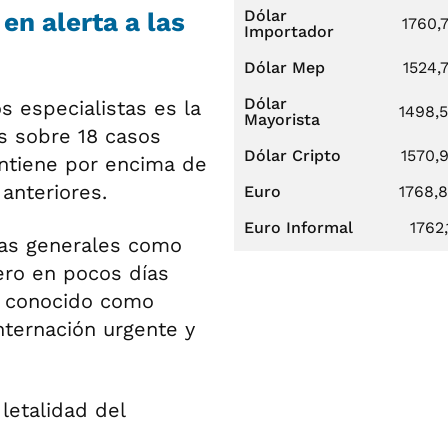
Dólar
en alerta a las
1760,
Importador
Dólar Mep
1524,
Dólar
s especialistas es la
1498,
Mayorista
os sobre 18 casos
Dólar Cripto
1570,
antiene por encima de
anteriores.
Euro
1768,
Euro Informal
1762,
mas generales como
ero en pocos días
o conocido como
nternación urgente y