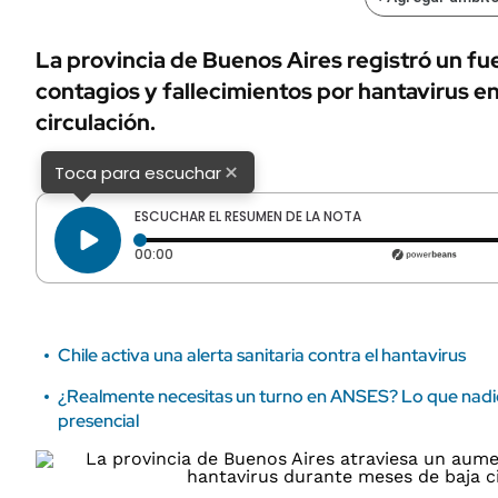
ÁMBITO DEBATE
Municipios
MEDIAKIT AMBITO DEBATE
La provincia de Buenos Aires registró un f
URUGUAY
contagios y fallecimientos por hantavirus e
circulación.
×
Toca para escuchar
ESCUCHAR EL RESUMEN DE LA NOTA
Tiempo transcurrido: 0 segundos
00:00
Chile activa una alerta sanitaria contra el hantavirus
¿Realmente necesitas un turno en ANSES? Lo que nadie
presencial