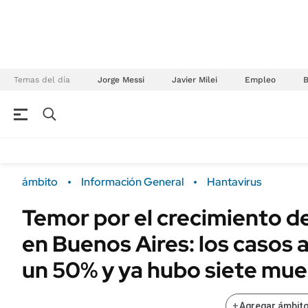
Temas del día
Jorge Messi
Javier Milei
Empleo
NEGOCIOS
ÚLTIMAS NOTICIAS
Especiales Ámbito
ECONOMÍA
ámbito
Información General
Hantavirus
Real Estate
Banco de Datos
Temor por el crecimiento de
Sustentabilidad
Campo
en Buenos Aires: los casos
Seguros
FINANZAS
ENERGY REPORT
un 50% y ya hubo siete mue
Dólar
POLÍTICA
Mercados
+
Agregar ámbito
Nacional