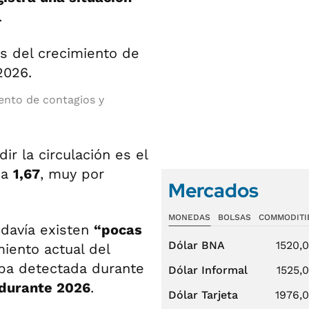
.
iento de contagios y
ir la circulación es el
za
1,67
, muy por
Mercados
MONEDAS
BOLSAS
COMMODITI
odavía existen
“pocas
Dólar BNA
1520,
iento actual del
uba detectada durante
Dólar Informal
1525,
 durante 2026
.
Dólar Tarjeta
1976,