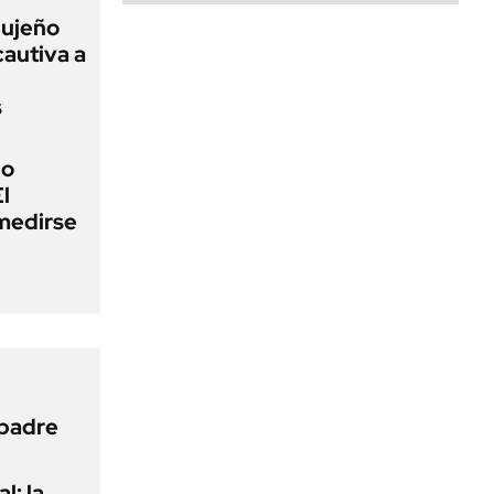
jujeño
autiva a
s
io
l
medirse
 padre
l: la