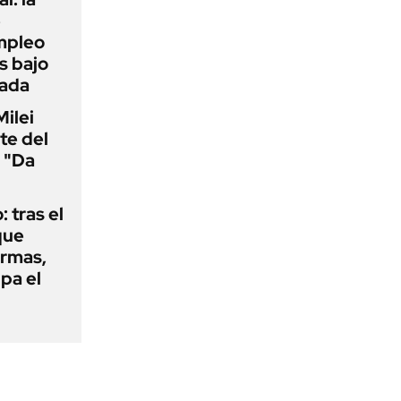
e
mpleo
s bajo
cada
Milei
te del
 "Da
: tras el
que
armas,
ipa el