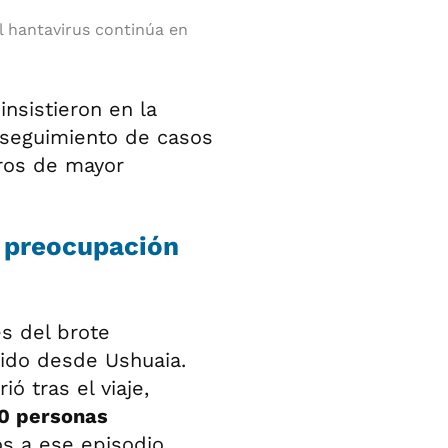
el hantavirus continúa en
insistieron en la
l seguimiento de casos
tros de mayor
a preocupación
s del brote
tido desde Ushuaia.
ó tras el viaje,
0 personas
s a ese episodio.