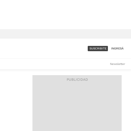
SUSCRIBITE
INGRESÁ
SUMATE A LA COMUNIDAD
Newsletter
DE ÁMBITO
LES
ACCESO FULL - $1.800/MES
ES
CORPORATIVO - CONSULTAR
Si tenés dudas comunicate
con nosotros a
IOS
suscripciones@ambito.com.ar
Llamanos al (54) 11 4556-
9147/48 o
al (54) 11 4449-3256 de lunes a