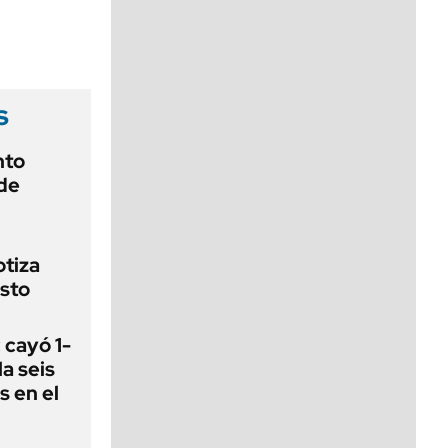
viernes de 10 a 18
s
nto
de
otiza
sto
 cayó 1-
a seis
s en el