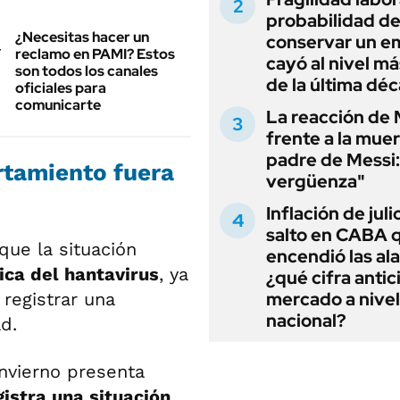
probabilidad d
¿Necesitas hacer un
conservar un e
reclamo en PAMI? Estos
cayó al nivel má
son todos los canales
de la última dé
oficiales para
comunicarte
La reacción de 
frente a la muer
padre de Messi:
rtamiento fuera
vergüenza"
Inflación de julio
salto en CABA 
que la situación
encendió las al
ica del hantavirus
, ya
¿qué cifra antic
mercado a nivel
registrar una
nacional?
d.
invierno presenta
istra una situación