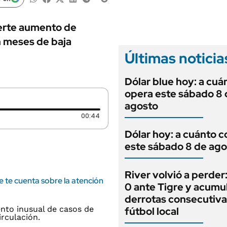
ANUARIO 2025
LIFESTYLE
EDICIÓN IMPRESA
AUTOS
uerte aumento de
n meses de baja
Últimas noticia
Dólar blue hoy: a cuá
opera este sábado 8 
agosto
Duración: 44 segundos
00:44
Dólar hoy: a cuánto c
este sábado 8 de ago
River volvió a perder:
 te cuenta sobre la atención
0 ante Tigre y acumul
derrotas consecutiva
fútbol local