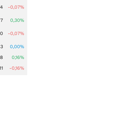
74
-0,07%
77
0,30%
50
-0,07%
93
0,00%
88
0,16%
11
-0,16%