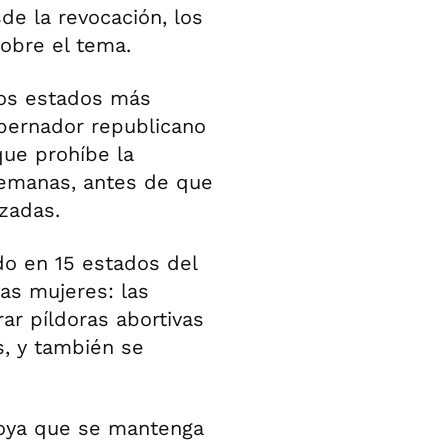
de la revocación, los
sobre el tema.
los estados más
bernador republicano
que prohíbe la
semanas, antes de que
zadas.
do en 15 estados del
las mujeres: las
ar píldoras abortivas
s, y también se
poya que se mantenga