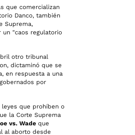
as que comercializan
torio Danco, también
rte Suprema,
r un "caos regulatorio
ril otro tribunal
ton, dictaminó que se
a, en respuesta a una
gobernados por
 leyes que prohíben o
que la Corte Suprema
 Roe vs. Wade
que
l al aborto desde