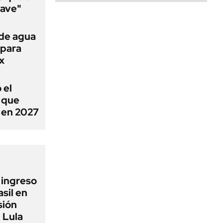
lave"
 de agua
 para
x
 el
ó que
n en 2027
l ingreso
sil en
sión
 Lula