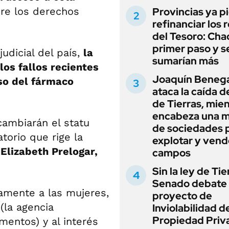
obre los derechos
Provincias ya p
refinanciar los 
del Tesoro: Chac
primer paso y s
judicial del país,
la
sumarían más
los fallos recientes
Joaquín Beneg
uso del fármaco
ataca la caída de
de Tierras, mie
encabeza una 
cambiarán el statu
de sociedades 
torio que rige la
explotar y vend
,
Elizabeth Prelogar,
campos
Sin la ley de Tie
Senado debate 
amente a las mujeres,
proyecto de
(la agencia
Inviolabilidad de
Propiedad Priv
entos) y al interés