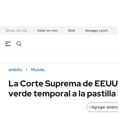
Temas del día
Dólar en vivo
REM
Benegas Lynch
NEGOCIOS
ÚLTIMAS NOTICIAS
Especiales Ámbito
ECONOMÍA
ámbito
Mundo
Real Estate
Banco de Datos
La Corte Suprema de EEUU l
Sustentabilidad
Campo
verde temporal a la pastilla
Seguros
FINANZAS
ENERGY REPORT
Dólar
+
Agregar ámbito
POLÍTICA
Mercados
Nacional