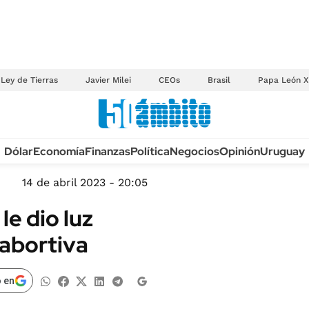
Ley de Tierras
Javier Milei
CEOs
Brasil
Papa León X
Anuario autos 2026
Dólar
Economía
Finanzas
Política
Negocios
Opinión
Uruguay
TECNOLOGÍA
NOVEDADES FISCA
MÉXICO
14 de abril 2023 - 20:05
EDICTOS JUDICIAL
OPINIÓN
e dio luz
MULTAS
MUNDO
 abortiva
LICITACIONES
INFORMACIÓN GENERAL
CUADROS TARIFAR
ESPECTÁCULOS
 en
RECALL
DEPORTES