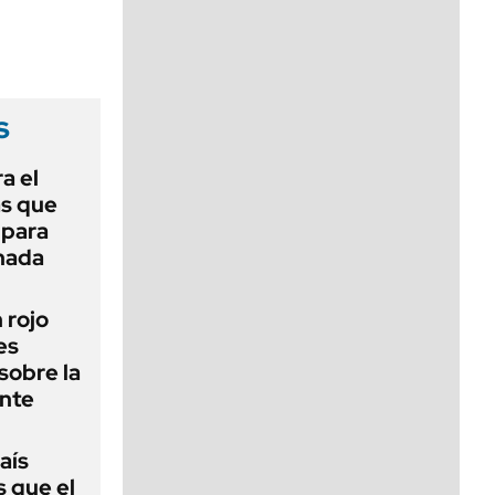
viernes de 10 a 18
s
a el
as que
 para
 nada
n rojo
es
sobre la
ente
aís
s que el