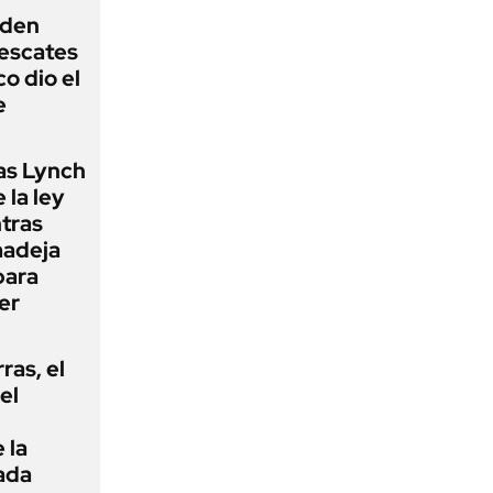
iden
rescates
o dio el
e
as Lynch
 la ley
ntras
madeja
para
er
rras, el
el
 la
ada