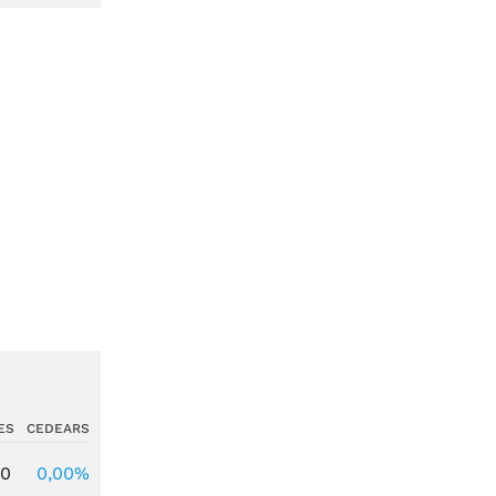
ES
CEDEARS
00
0,00%