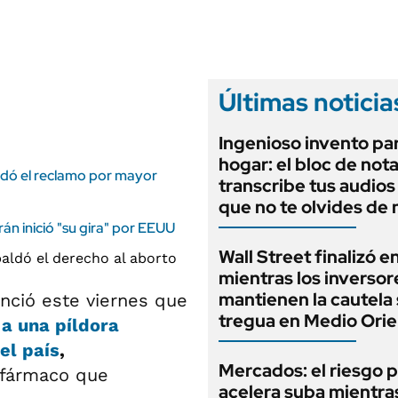
ANUARIO 2025
LIFESTYLE
EDICIÓN IMPRESA
AUTOS
Últimas noticia
Ingenioso invento par
hogar: el bloc de not
aldó el reclamo por mayor
transcribe tus audios
que no te olvides de
rán inició "su gira" por EEUU
Wall Street finalizó e
mientras los inversor
mantienen la cautela 
nció este viernes que
tregua en Medio Ori
a una píldora
el país
,
Mercados: el riesgo p
l fármaco que
acelera suba mientra