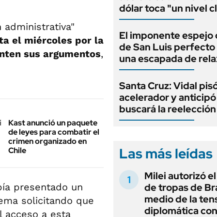
dólar toca "un nivel c
 administrativa"
El imponente espejo
ta el miércoles por la
de San Luis perfecto
enten sus argumentos
,
una escapada de rela
Santa Cruz: Vidal pisó
acelerador y anticip
buscará la reelecció
Kast anunció un paquete
de leyes para combatir el
crimen organizado en
Las más leídas
Chile
Milei autorizó e
bía presentado un
de tropas de Bra
medio de la ten
rema solicitando que
diplomática con
l acceso a esta