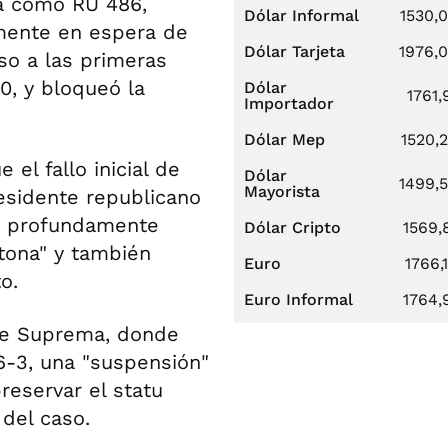
da como RU 486,
Dólar Informal
1530,
mente en espera de
Dólar Tarjeta
1976,
eso a las primeras
0, y bloqueó la
Dólar
1761,
Importador
Dólar Mep
1520,
 el fallo inicial de
Dólar
1499,
Mayorista
esidente republicano
n profundamente
Dólar Cripto
1569,
tona" y también
Euro
1766,
o.
Euro Informal
1764,
orte Suprema, donde
6-3, una "suspensión"
reservar el statu
del caso.