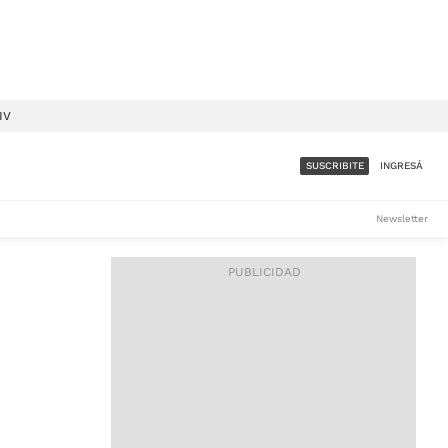
IV
SUSCRIBITE
INGRESÁ
SUMATE A LA COMUNIDAD
Newsletter
DE ÁMBITO
LES
ACCESO FULL - $1.800/MES
ES
CORPORATIVO - CONSULTAR
Si tenés dudas comunicate
con nosotros a
IOS
suscripciones@ambito.com.ar
Llamanos al (54) 11 4556-
9147/48 o
al (54) 11 4449-3256 de lunes a