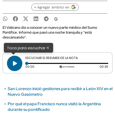
+ Agregar ámbito en
El Vaticano dio a conocer un nuevo parte médico del Sumo
Pontífice. Informó que pasó una noche tranquila y "está
descansando".
×
Toca para escuchar
ESCUCHAR EL RESUMEN DE LA NOTA
Tiempo transcurrido: 0 segundos
Dura
00:00
00:38
San Lorenzo inició gestiones para recibir a León XIV en el
Nuevo Gasómetro
Por qué el papa Francisco nunca visitó la Argentina
durante su pontificado