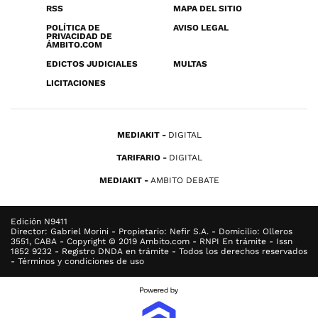
RSS
MAPA DEL SITIO
POLÍTICA DE
AVISO LEGAL
PRIVACIDAD DE
ÁMBITO.COM
EDICTOS JUDICIALES
MULTAS
LICITACIONES
MEDIAKIT
DIGITAL
TARIFARIO
DIGITAL
MEDIAKIT
AMBITO DEBATE
Edición N9411
Director: Gabriel Morini - Propietario: Nefir S.A. - Domicilio: Olleros
3551, CABA - Copyright © 2019 Ambito.com - RNPI En trámite - Issn
1852 9232 - Registro DNDA en trámite - Todos los derechos reservados
- Términos y condiciones de uso