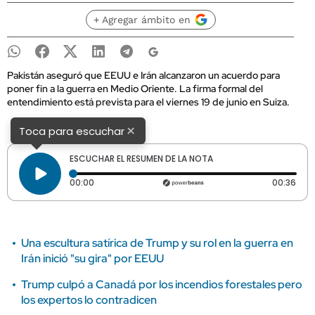
+ Agregar ámbito en
Pakistán aseguró que EEUU e Irán alcanzaron un acuerdo para
poner fin a la guerra en Medio Oriente. La firma formal del
entendimiento está prevista para el viernes 19 de junio en Suiza.
×
Toca para escuchar
ESCUCHAR EL RESUMEN DE LA NOTA
Tiempo transcurrido: 0 segundos
Dura
00:00
00:36
Una escultura satírica de Trump y su rol en la guerra en
Irán inició "su gira" por EEUU
Trump culpó a Canadá por los incendios forestales pero
los expertos lo contradicen