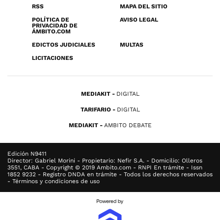
RSS
MAPA DEL SITIO
POLÍTICA DE
AVISO LEGAL
PRIVACIDAD DE
ÁMBITO.COM
EDICTOS JUDICIALES
MULTAS
LICITACIONES
MEDIAKIT
DIGITAL
TARIFARIO
DIGITAL
MEDIAKIT
AMBITO DEBATE
Edición N9411
Director: Gabriel Morini - Propietario: Nefir S.A. - Domicilio: Olleros
3551, CABA - Copyright © 2019 Ambito.com - RNPI En trámite - Issn
1852 9232 - Registro DNDA en trámite - Todos los derechos reservados
- Términos y condiciones de uso