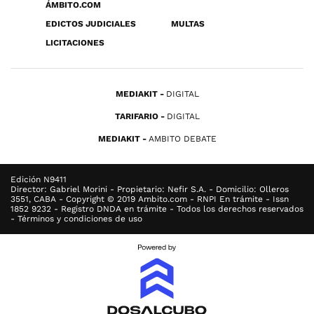
ÁMBITO.COM
EDICTOS JUDICIALES
MULTAS
LICITACIONES
MEDIAKIT
DIGITAL
TARIFARIO
DIGITAL
MEDIAKIT
AMBITO DEBATE
Edición N9411
Director: Gabriel Morini - Propietario: Nefir S.A. - Domicilio: Olleros
3551, CABA - Copyright © 2019 Ambito.com - RNPI En trámite - Issn
1852 9232 - Registro DNDA en trámite - Todos los derechos reservados
- Términos y condiciones de uso