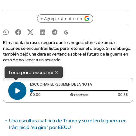
+ Agregar ámbito en
El mandatario ruso aseguró que los negociadores de ambas
naciones se encuentran listos para retomar el diálogo. Sin embargo,
también dejó una clara advertencia sobre el futuro de la guerra en
caso de no llegar a un acuerdo.
×
Toca para escuchar
ESCUCHAR EL RESUMEN DE LA NOTA
Tiempo transcurrido: 0 segundos
Dura
00:00
00:38
Una escultura satírica de Trump y su rol en la guerra en
Irán inició "su gira" por EEUU