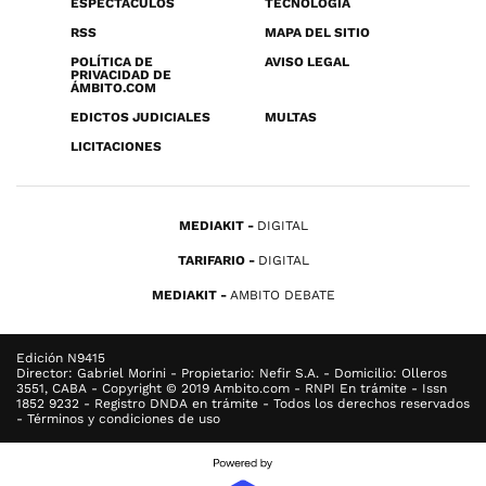
ESPECTÁCULOS
TECNOLOGÍA
RSS
MAPA DEL SITIO
POLÍTICA DE
AVISO LEGAL
PRIVACIDAD DE
ÁMBITO.COM
EDICTOS JUDICIALES
MULTAS
LICITACIONES
MEDIAKIT
DIGITAL
TARIFARIO
DIGITAL
MEDIAKIT
AMBITO DEBATE
Edición N9415
Director: Gabriel Morini - Propietario: Nefir S.A. - Domicilio: Olleros
3551, CABA - Copyright © 2019 Ambito.com - RNPI En trámite - Issn
1852 9232 - Registro DNDA en trámite - Todos los derechos reservados
- Términos y condiciones de uso