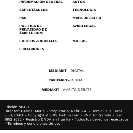
INFORMACIÓN GENERAL
AUTOS
ESPECTÁCULOS
TECNOLOGÍA
RSS
MAPA DEL SITIO
POLÍTICA DE
AVISO LEGAL
PRIVACIDAD DE
ÁMBITO.COM
EDICTOS JUDICIALES
MULTAS
LICITACIONES
MEDIAKIT
DIGITAL
TARIFARIO
DIGITAL
MEDIAKIT
AMBITO DEBATE
Edición N9413
Director: Gabriel Morini - Propietario: Nefir S.A. - Domicilio: Olleros
3551, CABA - Copyright © 2019 Ambito.com - RNPI En trámite - Issn
1852 9232 - Registro DNDA en trámite - Todos los derechos reservados
- Términos y condiciones de uso