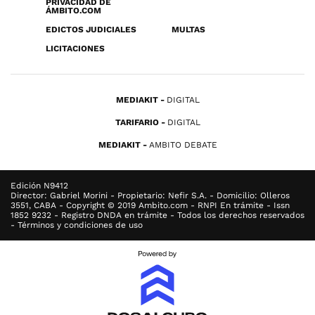
PRIVACIDAD DE
ÁMBITO.COM
EDICTOS JUDICIALES
MULTAS
LICITACIONES
MEDIAKIT
DIGITAL
TARIFARIO
DIGITAL
MEDIAKIT
AMBITO DEBATE
Edición N9412
Director: Gabriel Morini - Propietario: Nefir S.A. - Domicilio: Olleros
3551, CABA - Copyright © 2019 Ambito.com - RNPI En trámite - Issn
1852 9232 - Registro DNDA en trámite - Todos los derechos reservados
- Términos y condiciones de uso