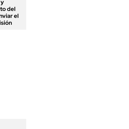
 y
to del
viar el
isión