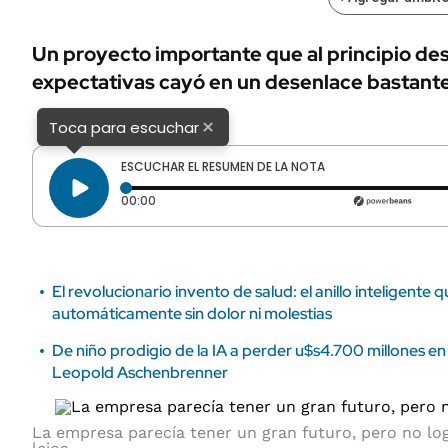
ÁMBITO DEBATE
Municipios
MEDIAKIT AMBITO DEBATE
Un proyecto importante que al principio de
URUGUAY
expectativas cayó en un desenlace bastant
×
Toca para escuchar
ESCUCHAR EL RESUMEN DE LA NOTA
Tiempo transcurrido: 0 segundos
00:00
El revolucionario invento de salud: el anillo inteligente 
automáticamente sin dolor ni molestias
De niño prodigio de la IA a perder u$s4.700 millones en
Leopold Aschenbrenner
La empresa parecía tener un gran futuro, pero no lo