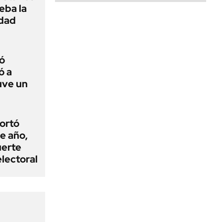
ueba la
edad
ó
ó a
uve un
cortó
e año,
uerte
electoral