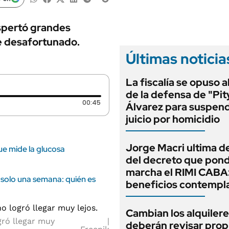
ANUARIO 2025
LIFESTYLE
EDICIÓN IMPRESA
AUTOS
spertó grandes
e desafortunado.
Últimas noticia
La fiscalía se opuso 
de la defensa de "Pit
Duración: 45 segundos
00:45
Álvarez para suspend
juicio por homicidio
Jorge Macri ultima de
que mide la glucosa
del decreto que pond
marcha el RIMI CABA
 solo una semana: quién es
beneficios contempl
Cambian los alquilere
gró llegar muy
deberán revisar prop