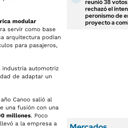
reunió 38 votos
rechazó el inten
peronismo de en
trica modular
proyecto a com
ara servir como base
sa arquitectura podían
culos para pasajeros,
 industria automotriz
lidad de adaptar un
 año Canoo salió al
e una fusión con una
00 millones
. Poco
llevó a la empresa a
Mercados