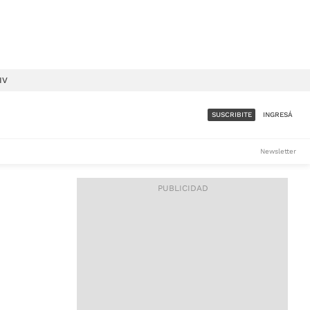
IV
SUSCRIBITE
INGRESÁ
SUMATE A LA COMUNIDAD
Newsletter
DE ÁMBITO
LES
ACCESO FULL - $1.800/MES
ES
CORPORATIVO - CONSULTAR
Si tenés dudas comunicate
con nosotros a
IOS
suscripciones@ambito.com.ar
Llamanos al (54) 11 4556-
9147/48 o
al (54) 11 4449-3256 de lunes a