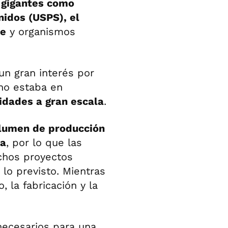
 gigantes como
nidos (USPS), el
se
y organismos
un gran interés por
o estaba en
nidades a gran escala
.
olumen de producción
da
, por lo que las
chos proyectos
lo previsto. Mientras
, la fabricación y la