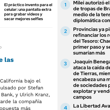
Milei autorizó e
El práctico invento para el
de tropas de Bra
celular: una pantalla extra
medio de la ten
para grabar videos y
sacar mejores selfies
diplomática con
Provincias ya p
refinanciar los 
del Tesoro: Chac
primer paso y s
o
sumarían más
e las
Joaquín Beneg
ataca la caída de
de Tierras, mie
encabeza una 
alifornia bajo el
de sociedades 
pulsado por Stefan
explotar y vend
Bank, y Ulrich Kranz,
campos
tarde la compañía
La Libertad Av
ropuesta más