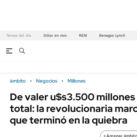
Temas del día
Dólar en vivo
REM
Benegas Lynch
NEGOCIOS
ÚLTIMAS NOTICIAS
Especiales Ámbito
ECONOMÍA
ámbito
Negocios
Millones
Real Estate
Banco de Datos
De valer u$s3.500 millones a
Sustentabilidad
Campo
total: la revolucionaria mar
Seguros
FINANZAS
ENERGY REPORT
que terminó en la quiebra
Dólar
POLÍTICA
Mercados
+
Agregar ámbito
Nacional