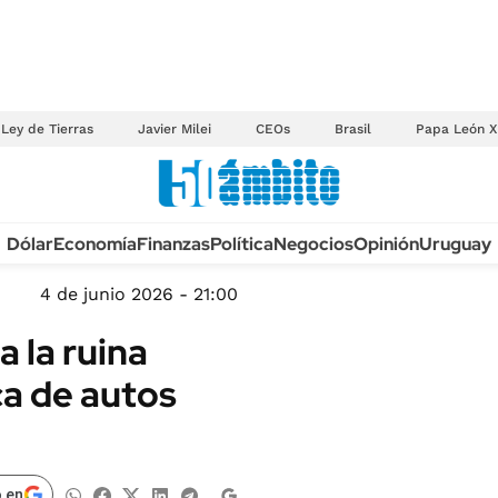
Ley de Tierras
Javier Milei
CEOs
Brasil
Papa León X
Anuario autos 2026
Dólar
Economía
Finanzas
Política
Negocios
Opinión
Uruguay
TECNOLOGÍA
NOVEDADES FISCA
MÉXICO
4 de junio 2026 - 21:00
EDICTOS JUDICIAL
OPINIÓN
 la ruina
MULTAS
MUNDO
ca de autos
LICITACIONES
INFORMACIÓN GENERAL
CUADROS TARIFAR
ESPECTÁCULOS
RECALL
DEPORTES
 en