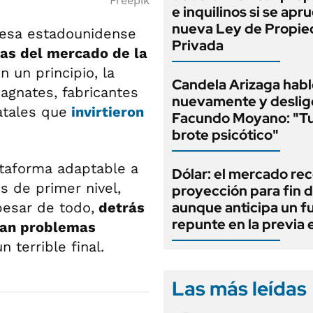
Freepik
e inquilinos si se apr
nueva Ley de Propi
resa estadounidense
Privada
as del mercado de la
en un principio, la
Candela Arizaga habl
agnates, fabricantes
nuevamente y deslig
atales que
invirtieron
Facundo Moyano: "T
brote psicótico"
ataforma adaptable a
Dólar: el mercado re
s de primer nivel,
proyección para fin d
aunque anticipa un f
pesar de todo,
detrás
repunte en la previa 
ban problemas
 terrible final.
Las más leídas