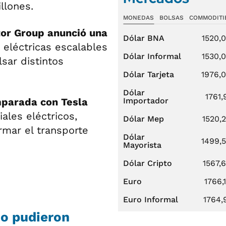
llones.
MONEDAS
BOLSAS
COMMODITI
or Group anunció una
Dólar BNA
1520,
 eléctricas escalables
Dólar Informal
1530,
sar distintos
Dólar Tarjeta
1976,
Dólar
1761,
parada con Tesla
Importador
ales eléctricos,
Dólar Mep
1520,
rmar el transporte
Dólar
1499,
Mayorista
Dólar Cripto
1567,
Euro
1766,
Euro Informal
1764,
no pudieron