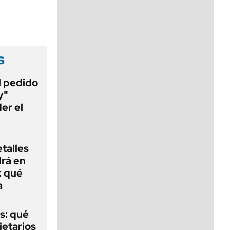
viernes de 10 a 18
s
al pedido
y"
er el
talles
rá en
: qué
a
s: qué
ietarios