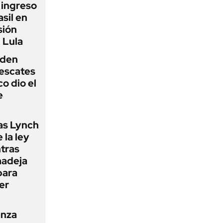
l ingreso
sil en
sión
 Lula
iden
rescates
o dio el
e
as Lynch
 la ley
ntras
madeja
para
er
anza