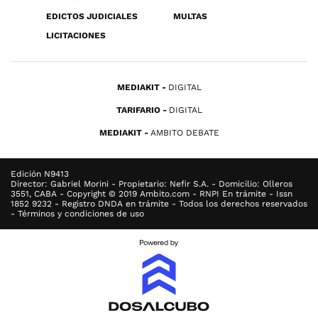
EDICTOS JUDICIALES
MULTAS
LICITACIONES
MEDIAKIT
DIGITAL
TARIFARIO
DIGITAL
MEDIAKIT
AMBITO DEBATE
Edición N9413
Director: Gabriel Morini - Propietario: Nefir S.A. - Domicilio: Olleros
3551, CABA - Copyright © 2019 Ambito.com - RNPI En trámite - Issn
1852 9232 - Registro DNDA en trámite - Todos los derechos reservados
- Términos y condiciones de uso