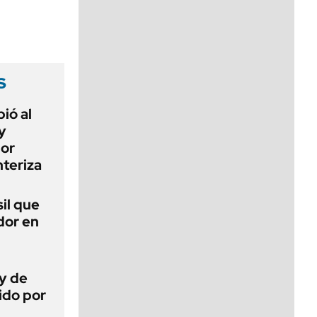
viernes de 10 a 18
s
ió al
y
por
teriza
sil que
dor en
ey de
ido por