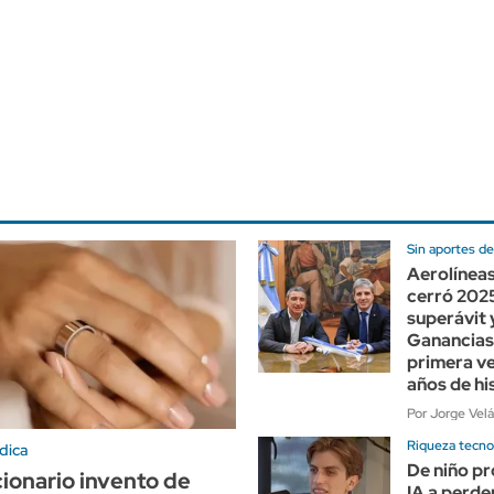
Sin aportes de
Aerolínea
cerró 202
superávit 
Ganancias
primera ve
años de hi
Por Jorge Vel
Riqueza tecno
dica
De niño pr
cionario invento de
IA a perd