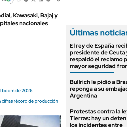
ANUARIO 2025
LIFESTYLE
EDICIÓN IMPRESA
AUTOS
ial, Kawasaki, Bajaj y
apitales nacionales
Últimas noticia
El rey de España recib
presidente de Ceuta 
respaldó el reclamo 
mayor seguridad fron
Bullrich le pidió a Bra
reponga a su embaja
 el boom de 2026
Argentina
n cifras récord de producción
Protestas contra la l
Tierras: hay un deten
los incidentes entre