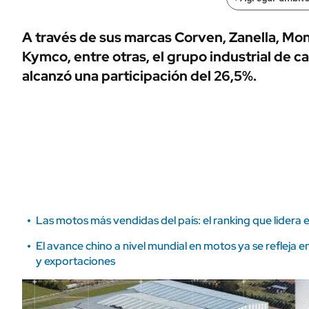
ÁMBITO DEBATE
Municipios
MEDIAKIT AMBITO DEBATE
A través de sus marcas Corven, Zanella, Mond
URUGUAY
Kymco, entre otras, el grupo industrial de c
alcanzó una participación del 26,5%.
Las motos más vendidas del país: el ranking que lidera
El avance chino a nivel mundial en motos ya se refleja e
y exportaciones