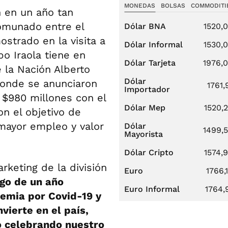
MONEDAS
BOLSAS
COMMODITI
n en un año tan
omunado entre el
Dólar BNA
1520,
strado en la visita a
Dólar Informal
1530,
o Iraola tiene en
Dólar Tarjeta
1976,
 la Nación Alberto
Dólar
onde se anunciaron
1761,
Importador
 $980 millones con el
Dólar Mep
1520,
on el objetivo de
 mayor empleo y valor
Dólar
1499,
Mayorista
Dólar Cripto
1574,
rketing de la división
Euro
1766,
go de un año
Euro Informal
1764,
emia por Covid-19 y
vierte en el país,
o celebrando nuestro