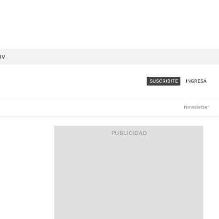
IV
SUSCRIBITE
INGRESÁ
SUMATE A LA COMUNIDAD
Newsletter
DE ÁMBITO
LES
ACCESO FULL - $1.800/MES
ES
CORPORATIVO - CONSULTAR
Si tenés dudas comunicate
con nosotros a
IOS
suscripciones@ambito.com.ar
Llamanos al (54) 11 4556-
9147/48 o
al (54) 11 4449-3256 de lunes a