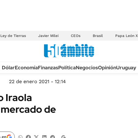
Ley de Tierras
Javier Milei
CEOs
Brasil
Papa León X
Anuario autos 2026
Dólar
Economía
Finanzas
Política
Negocios
Opinión
Uruguay
TECNOLOGÍA
NOVEDADES FISCA
MÉXICO
22 de enero 2021 - 12:14
EDICTOS JUDICIAL
OPINIÓN
 Iraola
MULTAS
MUNDO
l mercado de
LICITACIONES
INFORMACIÓN GENERAL
CUADROS TARIFAR
ESPECTÁCULOS
RECALL
DEPORTES
 en