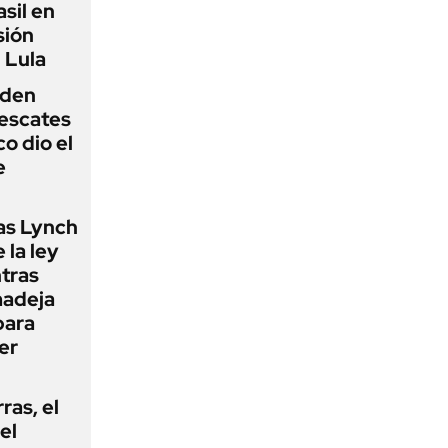
sil en
sión
 Lula
iden
rescates
o dio el
e
as Lynch
 la ley
ntras
madeja
para
er
rras, el
el