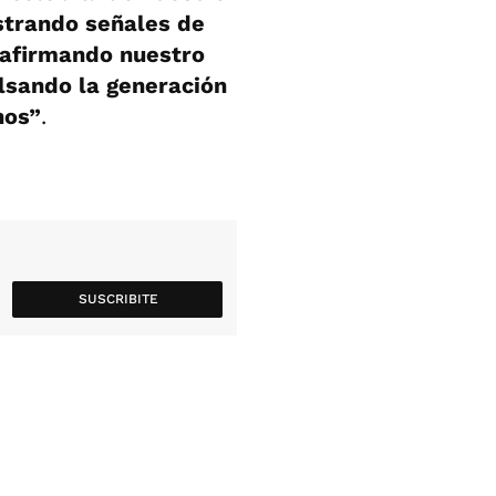
strando señales de
reafirmando nuestro
lsando la generación
nos”
.
SUSCRIBITE