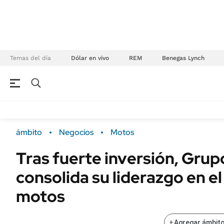
Temas del día
Dólar en vivo
REM
Benegas Lynch
NEGOCIOS
ÚLTIMAS NOTICIAS
Especiales Ámbito
ECONOMÍA
ámbito
Negocios
Motos
Real Estate
Banco de Datos
Tras fuerte inversión, Grupo
Sustentabilidad
Campo
consolida su liderazgo en e
Seguros
FINANZAS
ENERGY REPORT
motos
Dólar
POLÍTICA
Mercados
+
Agregar ámbito
Nacional