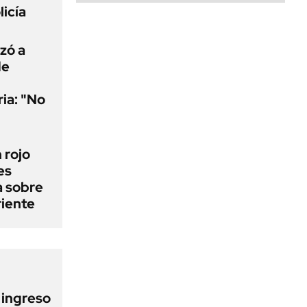
licía
uzó a
de
ria: "No
n rojo
es
a sobre
riente
l ingreso