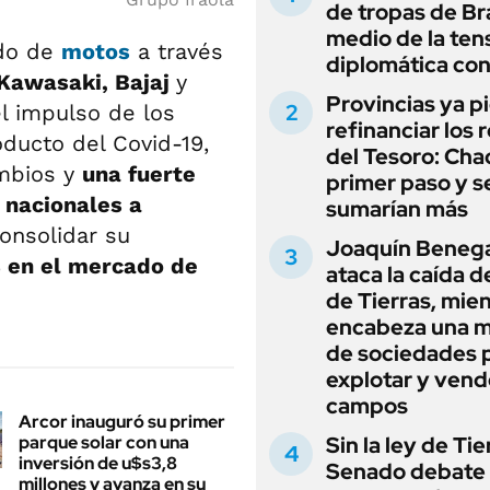
de tropas de Bra
medio de la ten
do de
motos
a través
diplomática con
 Kawasaki, Bajaj
y
Provincias ya p
el impulso de los
refinanciar los 
ducto del Covid-19,
del Tesoro: Chac
ambios y
una fuerte
primer paso y s
 nacionales a
sumarían más
consolidar su
Joaquín Beneg
% en el mercado de
ataca la caída de
de Tierras, mie
encabeza una 
de sociedades 
explotar y vend
campos
Arcor inauguró su primer
parque solar con una
Sin la ley de Tie
inversión de u$s3,8
Senado debate 
millones y avanza en su