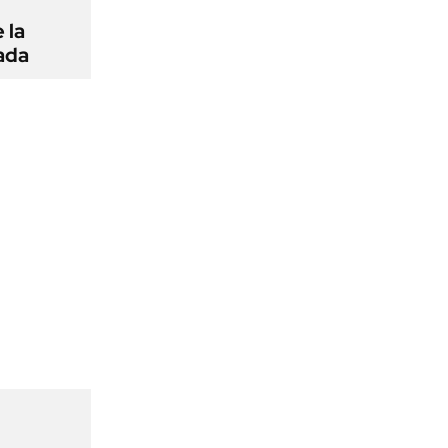
 la
ada