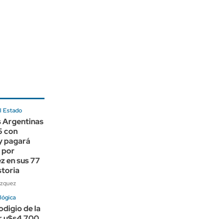
l Estado
s Argentinas
5 con
y pagará
 por
z en sus 77
storia
ázquez
lógica
odigio de la
er u$s4.700