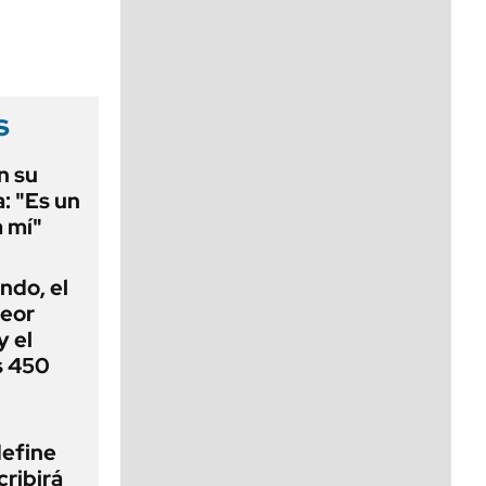
viernes de 10 a 18
s
n su
a: "Es un
a mí"
ndo, el
peor
 el
s 450
define
cribirá