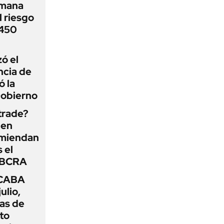
emana
 riesgo
 450
zó el
ncia de
ó la
Gobierno
 trade?
 en
omiendan
s el
l BCRA
 CABA
ulio,
as de
cto