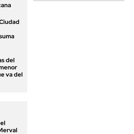
cana
 Ciudad
 suma
as del
 menor
ue va del
el
Merval