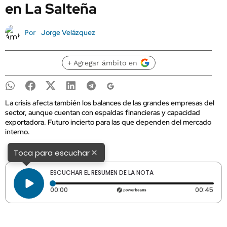
en La Salteña
Jorge Velázquez
Por
+ Agregar ámbito en
La crisis afecta también los balances de las grandes empresas del
sector, aunque cuentan con espaldas financieras y capacidad
exportadora. Futuro incierto para las que dependen del mercado
interno.
×
Toca para escuchar
ESCUCHAR EL RESUMEN DE LA NOTA
Tiempo transcurrido: 0 segundos
Dura
00:00
00:45