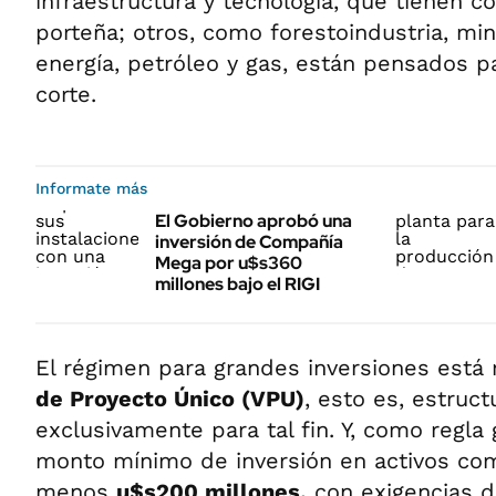
infraestructura y tecnología, que tienen c
porteña; otros, como forestoindustria, mine
energía, petróleo y gas, están pensados p
corte.
Informate más
El Gobierno aprobó una
inversión de Compañía
Mega por u$s360
millones bajo el RIGI
El régimen para grandes inversiones está
de Proyecto Único (VPU)
, esto es, estruct
exclusivamente para tal fin. Y, como regla
monto mínimo de inversión en activos co
menos
u$s200 millones,
con exigencias 