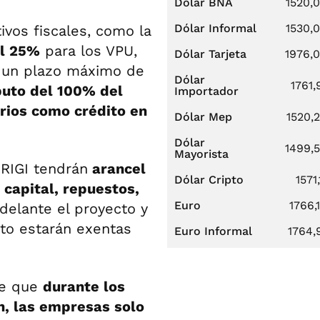
Dólar BNA
1520,
Dólar Informal
1530,
ivos fiscales, como la
al 25%
para los VPU,
Dólar Tarjeta
1976,
 un plazo máximo de
Dólar
1761,
uto del 100% del
Importador
rios como crédito en
Dólar Mep
1520,
Dólar
1499,
Mayorista
 RIGI tendrán
arancel
Dólar Cripto
1571,
 capital, repuestos,
Euro
1766,
delante el proyecto y
cto estarán exentas
Euro Informal
1764,
ce que
durante los
n, las empresas solo