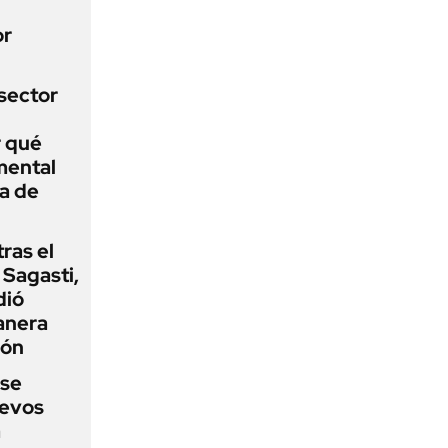
or
sector
r qué
mental
a de
tras el
Sagasti,
dió
anera
ión
 se
uevos
a