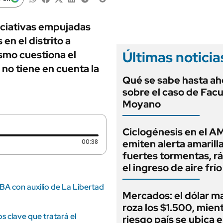
ANUARIO 2025
LIFESTYLE
EDICIÓN IMPRESA
AUTOS
iniciativas empujadas
n el distrito a
Últimas noticia
smo cuestiona el
no tiene en cuenta la
Qué se sabe hasta ah
sobre el caso de Fac
Moyano
Ciclogénesis en el A
Duración: 38 segundos
00:38
emiten alerta amarill
fuertes tormentas, r
el ingreso de aire frío
BA con auxilio de La Libertad
Mercados: el dólar m
roza los $1.500, mient
os clave que tratará el
riesgo país se ubica 