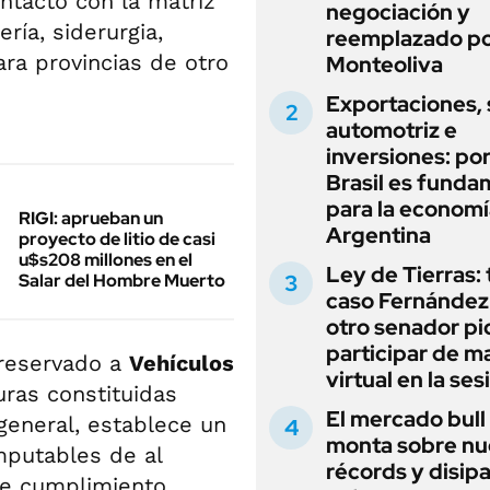
ontacto con la matriz
negociación y
ría, siderurgia,
reemplazado p
ara provincias de otro
Monteoliva
Exportaciones, 
automotriz e
inversiones: po
Brasil es funda
para la economí
RIGI: aprueban un
Argentina
proyecto de litio de casi
u$s208 millones en el
Ley de Tierras: 
Salar del Hombre Muerto
caso Fernández 
otro senador pi
participar de m
 reservado a
Vehículos
virtual en la ses
uras constituidas
El mercado bull
 general, establece un
monta sobre n
mputables de al
récords y disip
de cumplimiento