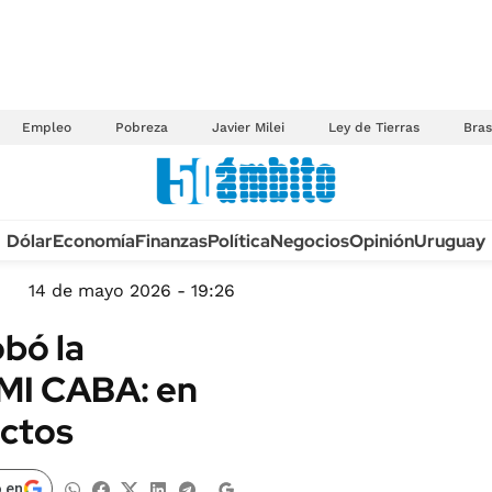
Empleo
Pobreza
Javier Milei
Ley de Tierras
Bras
Anuario autos 2026
Dólar
Economía
Finanzas
Política
Negocios
Opinión
Uruguay
TECNOLOGÍA
NOVEDADES FISCA
MÉXICO
14 de mayo 2026 - 19:26
EDICTOS JUDICIAL
OPINIÓN
bó la
MULTAS
MUNDO
RIMI CABA: en
LICITACIONES
INFORMACIÓN GENERAL
ectos
CUADROS TARIFAR
ESPECTÁCULOS
RECALL
DEPORTES
 en