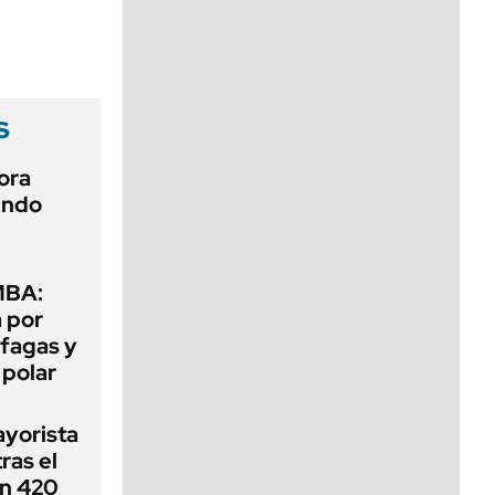
viernes de 10 a 18
s
ora
undo
MBA:
a por
áfagas y
 polar
ayorista
ras el
en 420