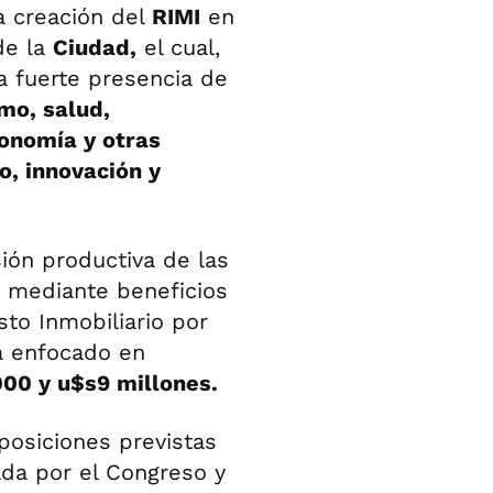
la creación del
RIMI
en
de la
Ciudad,
el cual,
a fuerte presencia de
smo, salud,
ronomía y otras
o, innovación y
sión productiva de las
 mediante beneficios
sto Inmobiliario por
á enfocado en
00 y u$s9 millones.
posiciones previstas
ada por el Congreso y