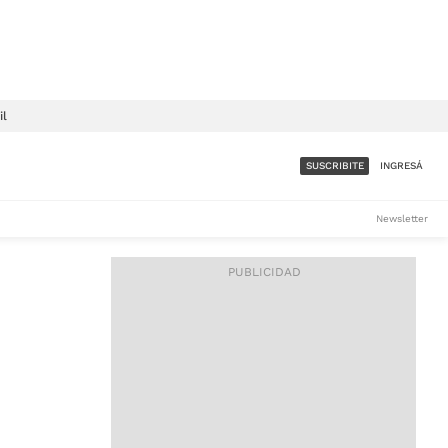
il
SUSCRIBITE
INGRESÁ
SUMATE A LA COMUNIDAD
Newsletter
DE ÁMBITO
LES
ACCESO FULL - $1.800/MES
ES
CORPORATIVO - CONSULTAR
Si tenés dudas comunicate
con nosotros a
IOS
suscripciones@ambito.com.ar
Llamanos al (54) 11 4556-
9147/48 o
al (54) 11 4449-3256 de lunes a