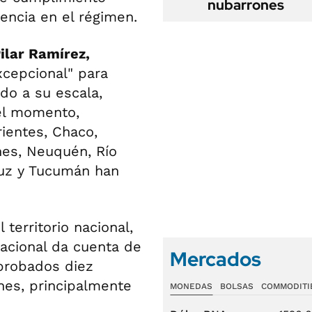
nubarrones
encia en el régimen.
ilar Ramírez,
cepcional" para
do a su escala,
el momento,
ientes, Chaco,
nes, Neuquén, Río
ruz y Tucumán han
territorio nacional,
nacional da cuenta de
Mercados
probados diez
nes, principalmente
MONEDAS
BOLSAS
COMMODITI