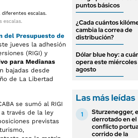
puntos básicos
 escalas.
¿Cada cuántos kilóme
cambia la correa de
n del Presupuesto de
distribución?
este jueves la adhesión
rsiones (RIGI) y
Dólar blue hoy: a cuá
ivo para Medianas
opera este miércoles
agosto
on bajadas desde
eño de La Libertad
Las más leídas
CABA se sumó al RIGI
Sturzenegger, e
 a través de la ley
derrotado en el
posiciones previstas
conflicto portua
turismo,
corrido de la