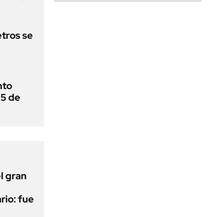
tros se
nto
 5 de
l gran
rio: fue