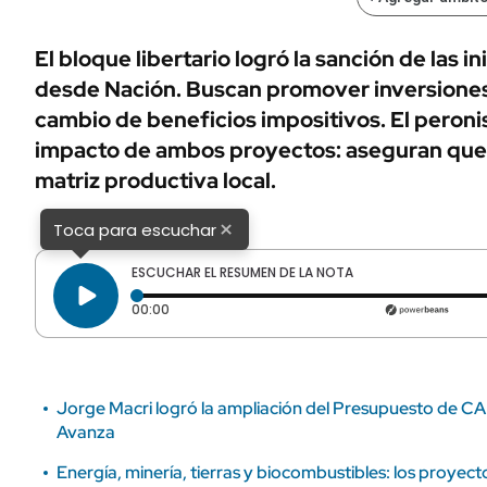
ÁMBITO DEBATE
Municipios
MEDIAKIT AMBITO DEBATE
El bloque libertario logró la sanción de las 
URUGUAY
desde Nación. Buscan promover inversiones e
cambio de beneficios impositivos. El peroni
impacto de ambos proyectos: aseguran que 
matriz productiva local.
×
Toca para escuchar
ESCUCHAR EL RESUMEN DE LA NOTA
Tiempo transcurrido: 0 segundos
00:00
Jorge Macri logró la ampliación del Presupuesto de CA
Avanza
Energía, minería, tierras y biocombustibles: los proyect