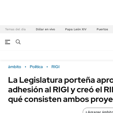
Temas del día
Dólar en vivo
Papa León XIV
Puertos
NEGOCIOS
ÚLTIMAS NOTICIAS
Especiales Ámbito
ECONOMÍA
ámbito
Política
RIGI
Real Estate
Banco de Datos
La Legislatura porteña apro
Sustentabilidad
Campo
adhesión al RIGI y creó el 
Seguros
FINANZAS
ENERGY REPORT
qué consisten ambos proy
Dólar
POLÍTICA
Mercados
+
Agregar ámbito
Nacional