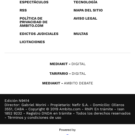
ESPECTÁCULOS
TECNOLOGÍA
RSS
MAPA DEL SITIO
POLÍTICA DE
AVISO LEGAL
PRIVACIDAD DE
ÁMBITO.COM
EDICTOS JUDICIALES
MULTAS
LICITACIONES
MEDIAKIT
DIGITAL
TARIFARIO
DIGITAL
MEDIAKIT
AMBITO DEBATE
Edición N9414
Director: Gabriel Morini - Propietario: Nefir S.A. - Domicilio: Olleros
3551, CABA - Copyright © 2019 Ambito.com - RNPI En trámite - Issn
1852 9232 - Registro DNDA en trámite - Todos los derechos reservados
- Términos y condiciones de uso