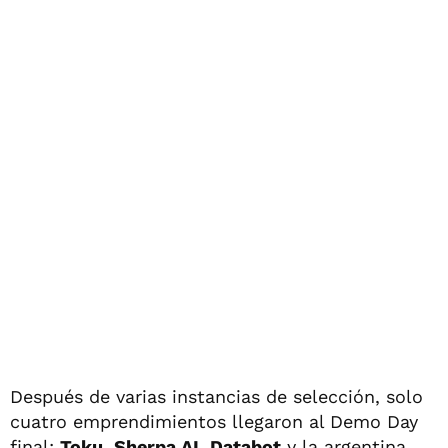
Después de varias instancias de selección, solo
cuatro emprendimientos llegaron al Demo Day
final:
Toku
,
Sherpa.AI
,
Databot
y la argentina