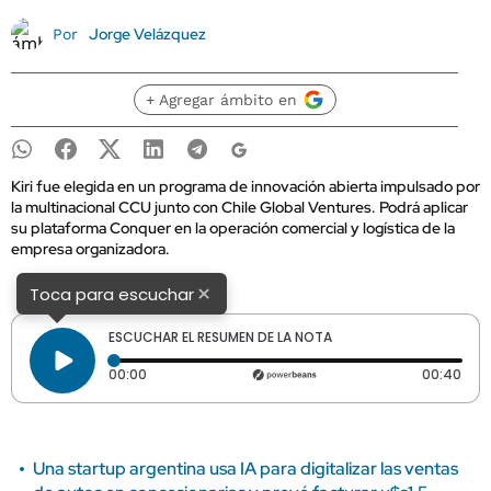
Jorge Velázquez
Por
+ Agregar ámbito en
Kiri fue elegida en un programa de innovación abierta impulsado por
la multinacional CCU junto con Chile Global Ventures. Podrá aplicar
su plataforma Conquer en la operación comercial y logística de la
empresa organizadora.
×
Toca para escuchar
ESCUCHAR EL RESUMEN DE LA NOTA
Tiempo transcurrido: 0 segundos
Dura
00:00
00:40
Una startup argentina usa IA para digitalizar las ventas