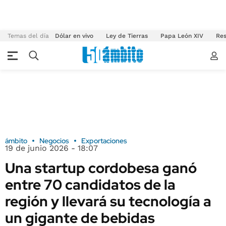
Temas del día
Dólar en vivo
Ley de Tierras
Papa León XIV
Res
ámbito
Negocios
Exportaciones
19 de junio 2026 - 18:07
Una startup cordobesa ganó
entre 70 candidatos de la
región y llevará su tecnología a
un gigante de bebidas