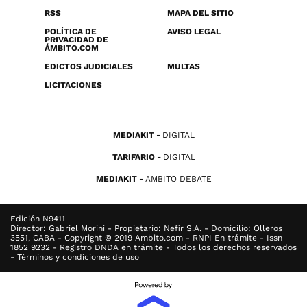
RSS
MAPA DEL SITIO
POLÍTICA DE
AVISO LEGAL
PRIVACIDAD DE
ÁMBITO.COM
EDICTOS JUDICIALES
MULTAS
LICITACIONES
MEDIAKIT
DIGITAL
TARIFARIO
DIGITAL
MEDIAKIT
AMBITO DEBATE
Edición N9411
Director: Gabriel Morini - Propietario: Nefir S.A. - Domicilio: Olleros
3551, CABA - Copyright © 2019 Ambito.com - RNPI En trámite - Issn
1852 9232 - Registro DNDA en trámite - Todos los derechos reservados
- Términos y condiciones de uso