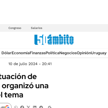
Congreso
Salarios
Anuario autos 2026
Dólar
Economía
Finanzas
Política
Negocios
Opinión
Uruguay
TECNOLOGÍA
NOVEDADES FISCA
MÉXICO
10 de julio 2024 - 20:41
EDICTOS JUDICIAL
OPINIÓN
tuación de
MULTAS
MUNDO
a organizó una
LICITACIONES
INFORMACIÓN GENERAL
el tema
CUADROS TARIFAR
ESPECTÁCULOS
RECALL
DEPORTES
 en