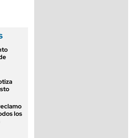
viernes de 10 a 18
s
nto
de
otiza
sto
reclamo
odos los
a