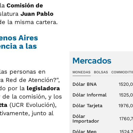
la
Comisión de
slatura
Juan Pablo
de la misma cartera.
enos Aires
encia a las
Mercados
 las personas en
MONEDAS
BOLSAS
COMMODITI
va Red de Atención?",
Dólar BNA
1520,
ido por la
legisladora
Dólar Informal
1525,
r de la comisión, y los
tta
(UCR Evolución),
Dólar Tarjeta
1976,
ivamente, junto al
Dólar
1760,
Importador
Dólar Mep
1524,