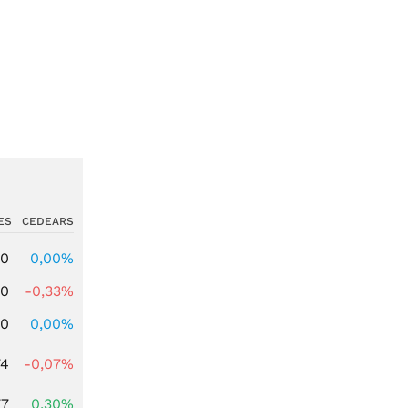
ES
CEDEARS
00
0,00%
00
-0,33%
00
0,00%
74
-0,07%
77
0,30%