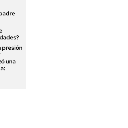
 padre
e
edades?
a presión
r
zó una
a: