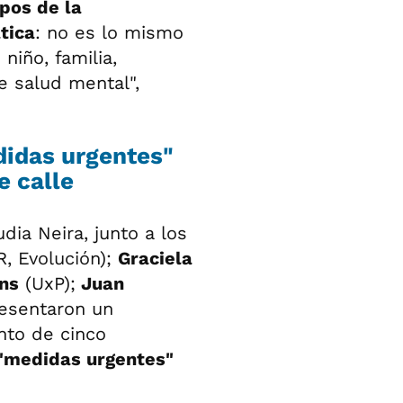
pos de la
tica
: no es lo mismo
niño, familia,
 salud mental",
didas urgentes"
e calle
dia Neira, junto a los
, Evolución);
Graciela
ns
(UxP);
Juan
resentaron un
nto de cinco
"medidas urgentes"