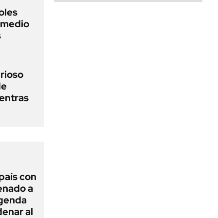
oles
n medio
s
urioso
de
entras
 país con
Senado a
agenda
enar al