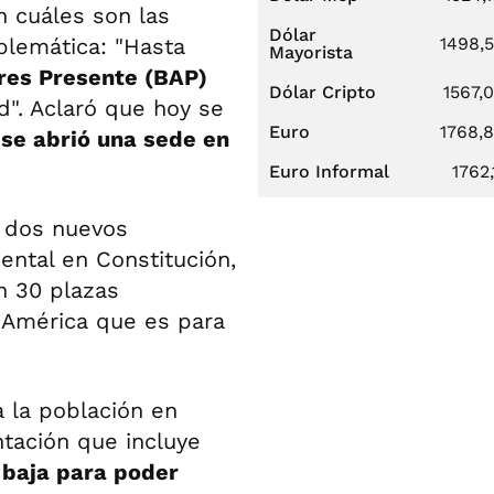
n cuáles son las
Dólar
oblemática: "Hasta
1498,
Mayorista
res Presente (BAP)
Dólar Cripto
1567,
d". Aclaró que hoy se
Euro
1768,
 se abrió una sede en
Euro Informal
1762,
e dos nuevos
mental en Constitución,
n 30 plazas
l América que es para
 la población en
ntación que incluye
 baja para poder