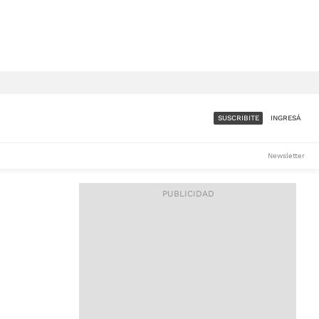
SUSCRIBITE
INGRESÁ
SUMATE A LA COMUNIDAD
Newsletter
DE ÁMBITO
LES
ACCESO FULL - $1.800/MES
ES
CORPORATIVO - CONSULTAR
Si tenés dudas comunicate
con nosotros a
IOS
suscripciones@ambito.com.ar
Llamanos al (54) 11 4556-
9147/48 o
al (54) 11 4449-3256 de lunes a