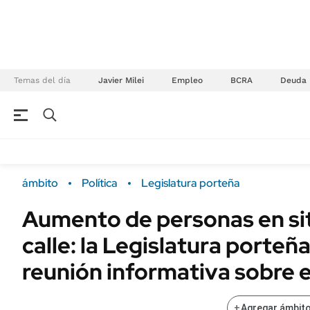
Temas del día
Javier Milei
Empleo
BCRA
Deuda
NEGOCIOS
ÚLTIMAS NOTICIAS
Especiales Ámbito
ECONOMÍA
ámbito
Política
Legislatura porteña
Real Estate
Banco de Datos
Aumento de personas en si
Sustentabilidad
Campo
calle: la Legislatura porteñ
Seguros
FINANZAS
ENERGY REPORT
reunión informativa sobre 
Dólar
POLÍTICA
Mercados
+
Agregar ámbito
Nacional