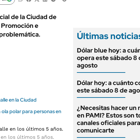
ANUARIO 2025
LIFESTYLE
EDICIÓN IMPRESA
AUTOS
cial de la Ciudad de
e Promoción e
Últimas noticia
a problemática.
Dólar blue hoy: a cuá
opera este sábado 8 
agosto
Dólar hoy: a cuánto c
este sábado 8 de ago
lle en la Ciudad
¿Necesitas hacer un 
a ola polar para personas en
en PAMI? Estos son t
canales oficiales par
comunicarte
 en los últimos 5 años.