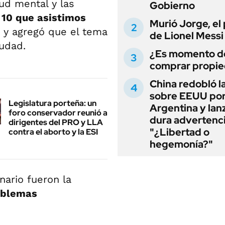
ud mental y las
Gobierno
 10 que asistimos
Murió Jorge, el
ó y agregó que el tema
de Lionel Messi
iudad.
¿Es momento d
comprar propi
China redobló l
sobre EEUU po
Legislatura porteña: un
Argentina y lan
foro conservador reunió a
dura advertenci
dirigentes del PRO y LLA
"¿Libertad o
contra el aborto y la ESI
hegemonía?"
nario fueron la
roblemas