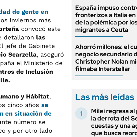
España impuso contr
idad de gente en
fronterizos a Italia e
los inviernos más
de la polémica por lo
orteña
convocó este
migrantes a Ceuta
e detallaron
las
El jefe de Gabinete
Ahorró millones: el c
negocio secundario 
cio Scarzella
, aseguró
Christopher Nolan mi
paña el Ministerio de
filmaba Interstellar
tros de Inclusión
lle.
Las más leídas
umano y Hábitat
,
mos cinco años
se
Milei regresa al
n en situación de
la derrota del 
pante número se
cuestas y una 
o y por otro lado
que busca reord