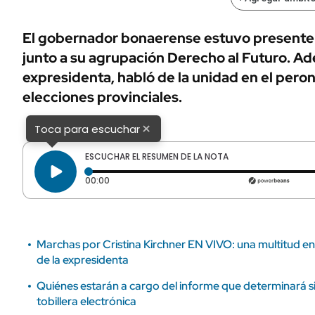
ÁMBITO DEBATE
Municipios
MEDIAKIT AMBITO DEBATE
El gobernador bonaerense estuvo presente 
URUGUAY
junto a su agrupación Derecho al Futuro. Ad
expresidenta, habló de la unidad en el peron
elecciones provinciales.
×
Toca para escuchar
ESCUCHAR EL RESUMEN DE LA NOTA
Tiempo transcurrido: 0 segundos
00:00
Marchas por Cristina Kirchner EN VIVO: una multitud en 
de la expresidenta
Quiénes estarán a cargo del informe que determinará si 
tobillera electrónica