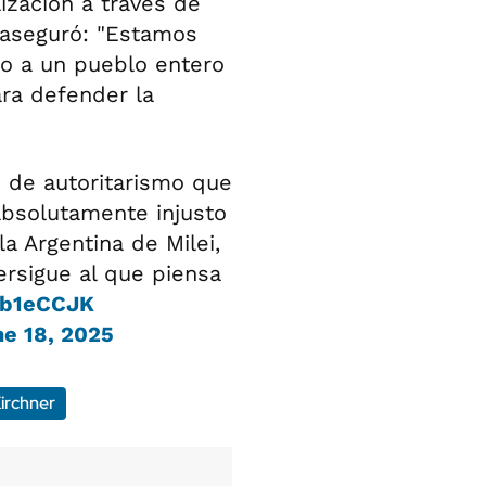
lización a través de
 aseguró: "Estamos
to a un pueblo entero
ra defender la
 de autoritarismo que
absolutamente injusto
la Argentina de Milei,
ersigue al que piensa
hb1eCCJK
e 18, 2025
irchner