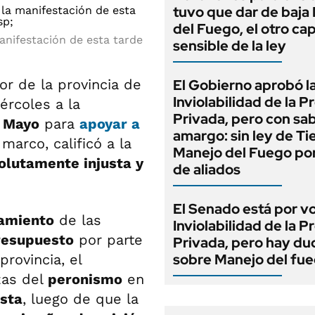
tuvo que dar de baja
del Fuego, el otro cap
anifestación de esta tarde
sensible de la ley
r de la provincia de
El Gobierno aprobó l
Inviolabilidad de la 
ércoles a la
Privada, pero con sa
e Mayo
para
apoyar a
amargo: sin ley de Tie
marco, calificó a la
Manejo del Fuego por
olutamente injusta y
de aliados
El Senado está por v
amiento
de las
Inviolabilidad de la 
resupuesto
por parte
Privada, pero hay du
sobre Manejo del fu
provincia, el
zas del
peronismo
en
ista
, luego de que la