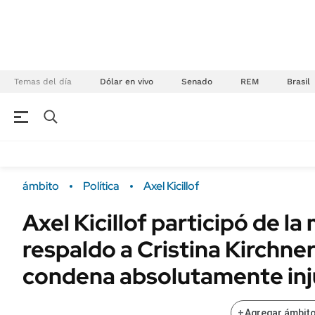
Temas del día
Dólar en vivo
Senado
REM
Brasil
NEGOCIOS
ÚLTIMAS NOTICIAS
Especiales Ámbito
ECONOMÍA
ámbito
Política
Axel Kicillof
Real Estate
Banco de Datos
Axel Kicillof participó de l
Sustentabilidad
Campo
respaldo a Cristina Kirchner
Seguros
FINANZAS
ENERGY REPORT
condena absolutamente inj
Dólar
POLÍTICA
Mercados
+
Agregar ámbito
Nacional