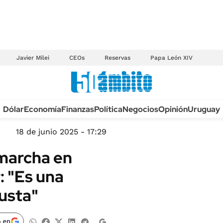
Javier Milei
CEOs
Reservas
Papa León XIV
Anuario autos 2026
Dólar
Economía
Finanzas
Política
Negocios
Opinión
Uruguay
TECNOLOGÍA
NOVEDADES FISCA
MÉXICO
18 de junio 2025 - 17:29
EDICTOS JUDICIAL
OPINIÓN
a marcha en
MULTAS
MUNDO
: "Es una
LICITACIONES
INFORMACIÓN GENERAL
usta"
CUADROS TARIFAR
ESPECTÁCULOS
RECALL
DEPORTES
 en