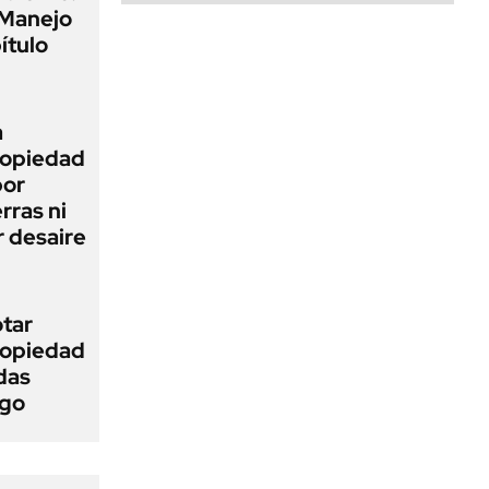
 Manejo
ítulo
a
Propiedad
bor
rras ni
 desaire
otar
Propiedad
das
ego