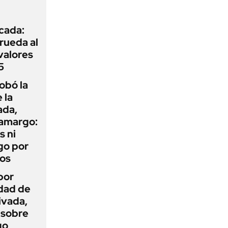
icada:
rueda al
 valores
5
obó la
 la
ada,
 amargo:
s ni
go por
dos
por
idad de
ivada,
 sobre
go