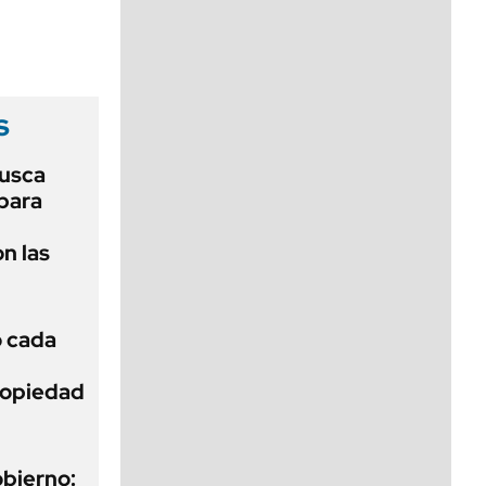
viernes de 10 a 18
s
usca
 para
n las
ó cada
Propiedad
obierno: