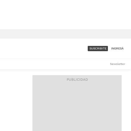
SUSCRIBITE
INGRESÁ
SUMATE A LA COMUNIDAD
Newsletter
DE ÁMBITO
LES
ACCESO FULL - $1.800/MES
ES
CORPORATIVO - CONSULTAR
Si tenés dudas comunicate
con nosotros a
IOS
suscripciones@ambito.com.ar
Llamanos al (54) 11 4556-
9147/48 o
al (54) 11 4449-3256 de lunes a