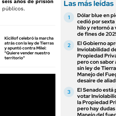
a
seis años de prisión
Las más leídas
 públicos.
Dólar blue en p
cedió por sexta 
hilo y retornó a
de fines de 202
Kicillof celebró la marcha
El Gobierno apr
atrás con la ley de Tierras
y apuntó contra Milei:
Inviolabilidad de
"Quiere vender nuestro
Propiedad Priv
territorio"
pero con sabor
sin ley de Tierra
Manejo del Fue
desaire de alia
El Senado está 
votar Inviolabil
la Propiedad Pr
pero hay dudas
Manejo del fue