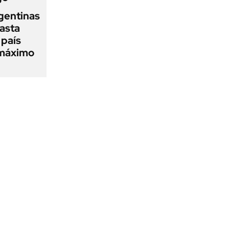
gentinas
asta
 país
 máximo