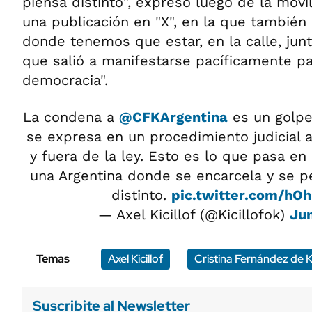
piensa distinto", expresó luego de la movi
una publicación en "X", en la que también
donde tenemos que estar, en la calle, jun
que salió a manifestarse pacíficamente pa
democracia".
La condena a
@CFKArgentina
es un golpe
se expresa en un procedimiento judicial 
y fuera de la ley. Esto es lo que pasa en 
una Argentina donde se encarcela y se p
distinto.
pic.twitter.com/hO
— Axel Kicillof (@Kicillofok)
Jun
Temas
Axel Kicillof
Cristina Fernández de K
Suscribite al Newsletter