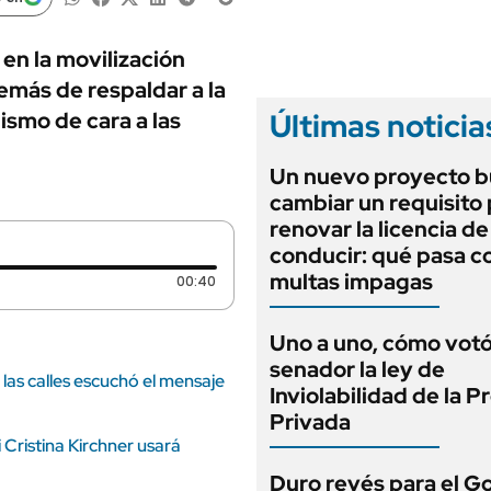
ANUARIO 2025
LIFESTYLE
EDICIÓN IMPRESA
AUTOS
en la movilización
emás de respaldar a la
Últimas noticia
ismo de cara a las
Un nuevo proyecto b
cambiar un requisito
renovar la licencia de
conducir: qué pasa co
multas impagas
Duración: 40 segundos
00:40
Uno a uno, cómo vot
senador la ley de
las calles escuchó el mensaje
Inviolabilidad de la 
Privada
Cristina Kirchner usará
Duro revés para el G