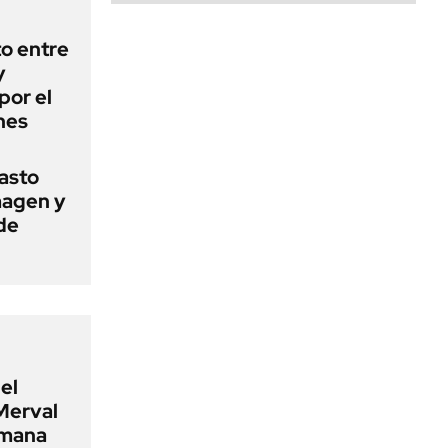
o entre
y
por el
nes
basto
magen y
de
el
Merval
emana