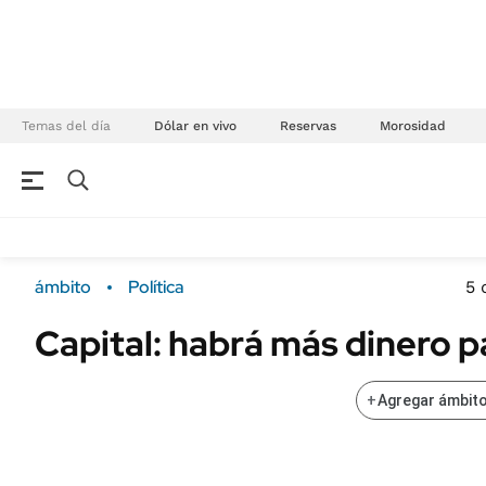
Temas del día
Dólar en vivo
Reservas
Morosidad
NEGOCIOS
ÚLTIMAS NOTICIAS
Especiales Ámbito
ECONOMÍA
ámbito
Política
5 
Real Estate
Banco de Datos
Capital: habrá más dinero 
Sustentabilidad
Campo
Seguros
FINANZAS
+
Agregar ámbito
ENERGY REPORT
Dólar
POLÍTICA
Mercados
Nacional