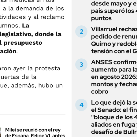
desde mayo y el
ó a la demanda de los
país superó los
ividades y al reclamo
puntos
lumnos.
La
Villarruel recha
legislativo, donde la
pedido de renu
l presupuesto
Quirno y redobl
tensión con el 
ación
.
ANSES confirm
aron ayer la protesta
aumento para l
en agosto 2026
puertas de la
montos y fecha
 que, además, hubo un
cobro
Lo que dejó la s
el Senado: el fin
"bloque de los 
aliados en fuga 
Milei se reunió con el rey
desafío de Bullr
de España, Felipe VI, antes