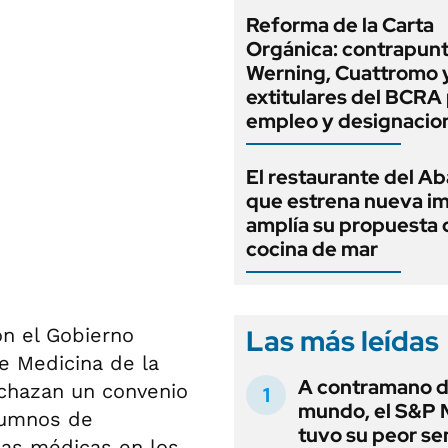
Reforma de la Carta
Orgánica: contrapunt
Werning, Cuattromo 
extitulares del BCRA 
empleo y designacio
El restaurante del A
que estrena nueva i
amplía su propuesta 
cocina de mar
Las más leídas
on el Gobierno
e Medicina de la
A contramano d
echazan un convenio
mundo, el S&P 
lumnos de
tuvo su peor s
icas médicas en los