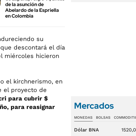
de la asunción de
Abelardo de la Espriella
en Colombia
ndureciendo su
 que descontará el día
l miércoles hicieron
mo el kirchnerismo, en
e el proyecto de
ri para cubrir $
Mercados
ño, para reasignar
MONEDAS
BOLSAS
COMMODITI
Dólar BNA
1520,