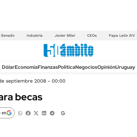
Senado
Industria
Javier Milei
CEOs
Papa León XIV
Anuario autos 2026
Dólar
Economía
Finanzas
Política
Negocios
Opinión
Uruguay
TECNOLOGÍA
NOVEDADES FISCA
MÉXICO
de septiembre 2008 - 00:00
EDICTOS JUDICIAL
OPINIÓN
para becas
MULTAS
MUNDO
LICITACIONES
INFORMACIÓN GENERAL
 en
CUADROS TARIFAR
ESPECTÁCULOS
RECALL
DEPORTES