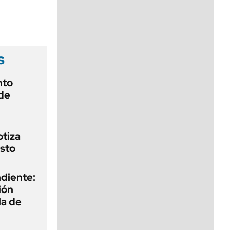
viernes de 10 a 18
s
nto
de
otiza
sto
diente:
ión
la de