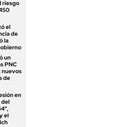
 riesgo
 450
zó el
ncia de
ó la
Gobierno
ó un
as PNC
: nuevos
s de
esión en
 del
44",
y el
ich