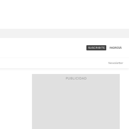
SUSCRIBITE
INGRESÁ
SUMATE A LA COMUNIDAD
Newsletter
DE ÁMBITO
LES
ACCESO FULL - $1.800/MES
ES
CORPORATIVO - CONSULTAR
Si tenés dudas comunicate
con nosotros a
IOS
suscripciones@ambito.com.ar
Llamanos al (54) 11 4556-
9147/48 o
al (54) 11 4449-3256 de lunes a