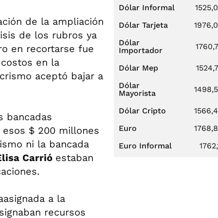
Dólar Informal
1525,
ción de la ampliación
Dólar Tarjeta
1976,
isis de los rubros ya
Dólar
1760,
o en recortarse fue
Importador
 costos en la
Dólar Mep
1524,
crismo aceptó bajar a
Dólar
1498,
Mayorista
Dólar Cripto
1566,
las bancadas
Euro
1768,
r esos $ 200 millones
rismo ni la bancada
Euro Informal
1762,
Elisa Carrió
estaban
aciones.
aasignada a la
asignaban recursos