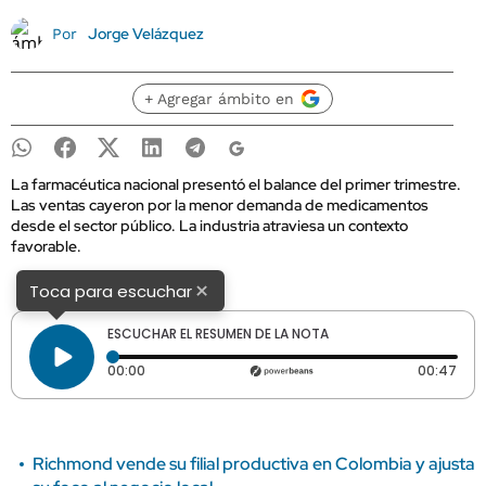
Jorge Velázquez
Por
+ Agregar ámbito en
La farmacéutica nacional presentó el balance del primer trimestre.
Las ventas cayeron por la menor demanda de medicamentos
desde el sector público. La industria atraviesa un contexto
favorable.
×
Toca para escuchar
ESCUCHAR EL RESUMEN DE LA NOTA
Tiempo transcurrido: 0 segundos
Dura
00:00
00:47
Richmond vende su filial productiva en Colombia y ajusta