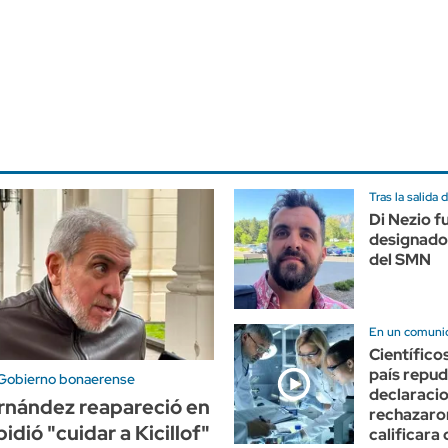
Tras la salida
Di Nezio f
designado 
del SMN
En un comuni
Científico
país repud
 Gobierno bonaerense
declaracio
rnández reapareció en
rechazaro
pidió "cuidar a Kicillof"
calificara 