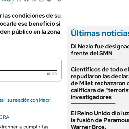
ANUARIO 2025
LIFESTYLE
EDICIÓN IMPRESA
AUTOS
r las condiciones de su
vocarle ese beneficio si
Últimas noticia
rden público en la zona
Di Nezio fue designad
frente del SMN
Científicos de todo el
Duración: 39 segundos
00:39
repudiaron las decla
de Milei: rechazaron
calificara de "terroris
investigadores
ta": su relación con Macri,
El Reino Unido dio lu
 BCRA
la fusión de Paramou
Warner Bros.