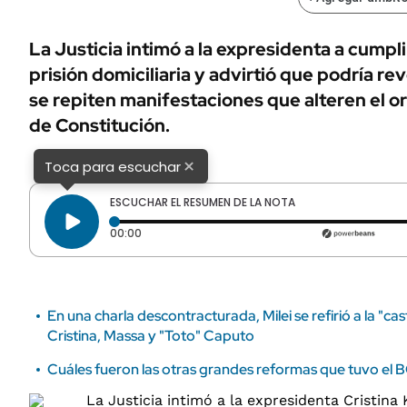
ÁMBITO DEBATE
Municipios
MEDIAKIT AMBITO DEBATE
La Justicia intimó a la expresidenta a cumpli
URUGUAY
prisión domiciliaria y advirtió que podría re
se repiten manifestaciones que alteren el o
de Constitución.
×
Toca para escuchar
ESCUCHAR EL RESUMEN DE LA NOTA
Tiempo transcurrido: 0 segundos
00:00
En una charla descontracturada, Milei se refirió a la "cas
Cristina, Massa y "Toto" Caputo
Cuáles fueron las otras grandes reformas que tuvo el