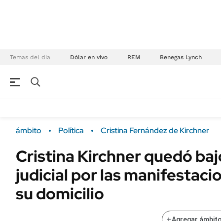
Temas del día
Dólar en vivo
REM
Benegas Lynch
NEGOCIOS
ÚLTIMAS NOTICIAS
Especiales Ámbito
ECONOMÍA
ámbito
Política
Cristina Fernández de Kirchner
Real Estate
Banco de Datos
Cristina Kirchner quedó ba
Sustentabilidad
Campo
judicial por las manifestaci
Seguros
FINANZAS
ENERGY REPORT
su domicilio
Dólar
POLÍTICA
Mercados
+
Agregar ámbito
Nacional