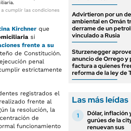
r a cumplir las condiciones
Advirtieron por un d
ambiental en Omán tr
derrame de un petro
tina Kirchner
que
vinculado a Rusia
miciliaria
si
ciones frente a su
Sturzenegger aprov
rteño de Constitución.
anuncio de Orrego y
 ejecución penal
factura a quienes fre
 cumplir estrictamente
reforma de la ley de 
dentes registrados el
Las más leídas
ealizado frente al
ún la resolución, la
Dólar, inflación 
ncentración de
gurúes de la cit
normal funcionamiento
renuevan sus