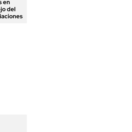
s en
jo del
iaciones