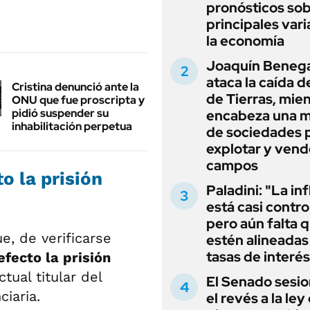
pronósticos sob
principales vari
la economía
Joaquín Beneg
ataca la caída de
Cristina denunció ante la
de Tierras, mie
ONU que fue proscripta y
pidió suspender su
encabeza una 
inhabilitación perpetua
de sociedades 
explotar y vend
campos
to la prisión
Paladini: "La in
está casi contro
pero aún falta 
e, de verificarse
estén alineadas 
tasas de interés
efecto la prisión
tual titular del
El Senado sesio
iaria.
el revés a la ley