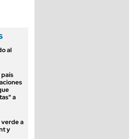
viernes de 10 a 18
s
o al
 país
raciones
 que
tas" a
z verde a
nt y