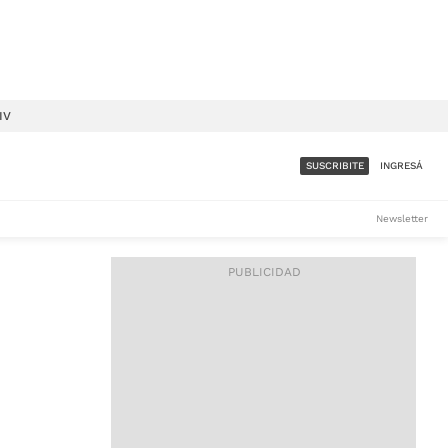
IV
SUSCRIBITE
INGRESÁ
SUMATE A LA COMUNIDAD
Newsletter
DE ÁMBITO
LES
ACCESO FULL - $1.800/MES
ES
CORPORATIVO - CONSULTAR
Si tenés dudas comunicate
con nosotros a
IOS
suscripciones@ambito.com.ar
Llamanos al (54) 11 4556-
9147/48 o
al (54) 11 4449-3256 de lunes a