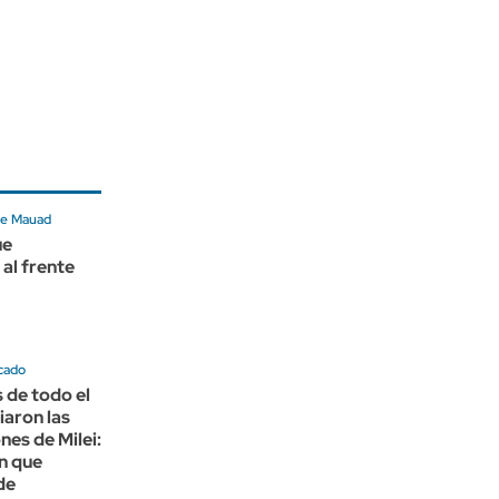
 de Mauad
ue
al frente
cado
s de todo el
iaron las
nes de Milei:
n que
de