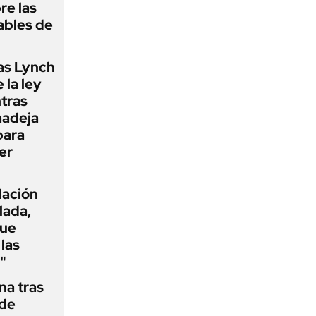
re las
ables de
as Lynch
 la ley
ntras
madeja
para
er
flación
lada,
que
las
"
na tras
 de