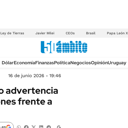
Ley de Tierras
Javier Milei
CEOs
Brasil
Papa León X
Anuario autos 2026
Dólar
Economía
Finanzas
Política
Negocios
Opinión
Uruguay
TECNOLOGÍA
NOVEDADES FISCA
MÉXICO
16 de junio 2026 - 19:46
EDICTOS JUDICIAL
OPINIÓN
jo advertencia
MULTAS
MUNDO
ones frente a
LICITACIONES
INFORMACIÓN GENERAL
CUADROS TARIFAR
ESPECTÁCULOS
RECALL
DEPORTES
 en