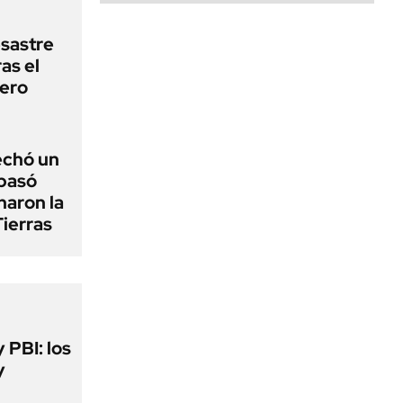
esastre
as el
lero
echó un
 pasó
naron la
Tierras
y PBI: los
y