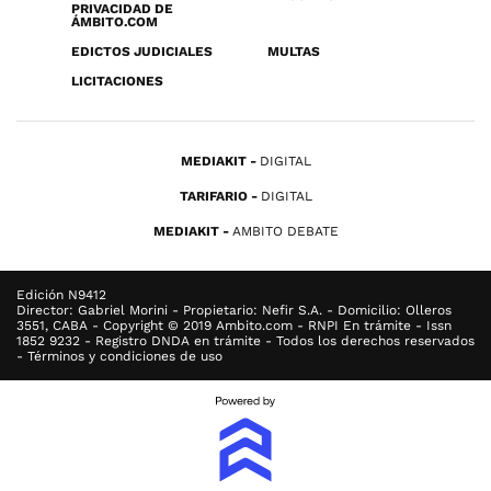
PRIVACIDAD DE
ÁMBITO.COM
EDICTOS JUDICIALES
MULTAS
LICITACIONES
MEDIAKIT
DIGITAL
TARIFARIO
DIGITAL
MEDIAKIT
AMBITO DEBATE
Edición N9412
Director: Gabriel Morini - Propietario: Nefir S.A. - Domicilio: Olleros
3551, CABA - Copyright © 2019 Ambito.com - RNPI En trámite - Issn
1852 9232 - Registro DNDA en trámite - Todos los derechos reservados
- Términos y condiciones de uso