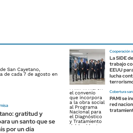
Cooperación i
La SIDE de
trabajo co
EEUU para 
lucha cont
terrorism
Cobertura sani
PAMI se in
red nacion
 misa
tratamien
ano: gratitud y
ara un santo que se
ís por un día