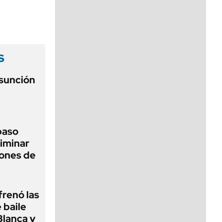
viernes de 10 a 18
s
asunción
 paso
liminar
ciones de
frenó las
 baile
Blanca y