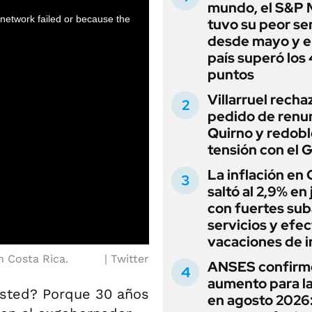
mundo, el S&P 
tuvo su peor s
desde mayo y el
país superó los
puntos
Villarruel recha
pedido de renu
Quirno y redobl
tensión con el 
La inflación en
saltó al 2,9% en j
con fuertes sub
servicios y efe
vacaciones de i
n Costa Rica.
Twitter
ANSES confirm
aumento para l
usted? Porque 30 años
en agosto 2026