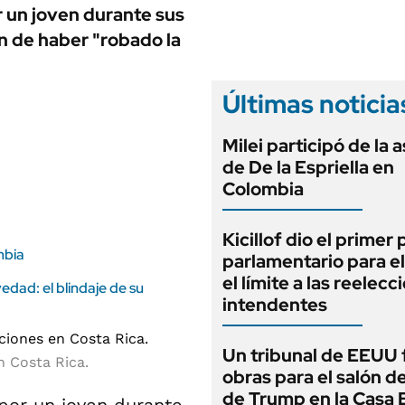
ANUARIO 2025
r un joven durante sus
LIFESTYLE
EDICIÓN IMPRESA
ón de haber "robado la
AUTOS
Últimas noticia
Milei participó de la 
de De la Espriella en
Colombia
Kicillof dio el primer
mbia
parlamentario para e
el límite a las reelec
edad: el blindaje de su
intendentes
Un tribunal de EEUU 
n Costa Rica.
obras para el salón de
de Trump en la Casa 