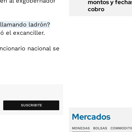
oven al exgobernador
montos y fecha
cobro
 llamando ladrón?
zó el excanciller.
uncionario nacional se
SUSCRIBITE
Mercados
MONEDAS
BOLSAS
COMMODITI