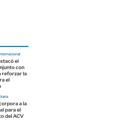
nternacional
stacó el
njunto con
reforzar la
ra el
o
taria
corpora a la
al para el
to del ACV