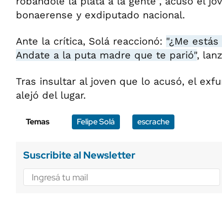
robándole la plata a la gente", acusó el j
bonaerense y exdiputado nacional.
Ante la crítica, Solá reaccionó:
"¿Me estás
Andate a la puta madre que te parió"
, lan
Tras insultar al joven que lo acusó, el exf
alejó del lugar.
Temas
Felipe Solá
escrache
Suscribite al Newsletter