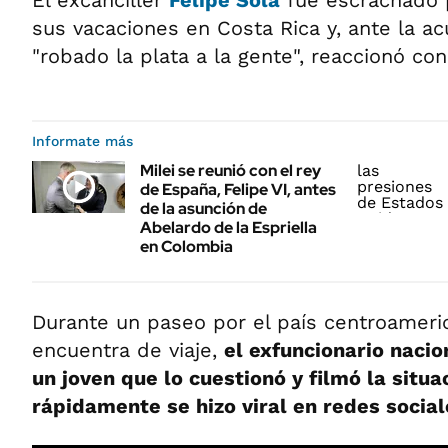
El excanciller
Felipe Solá
fue escrachado 
sus vacaciones en Costa Rica y, ante la a
"robado la plata a la gente", reaccionó con
Informate más
Milei se reunió con el rey
de España, Felipe VI, antes
de la asunción de
Abelardo de la Espriella
en Colombia
Durante un paseo por el país centroameri
encuentra de viaje,
el exfuncionario naci
un joven que lo cuestionó y filmó la situa
rápidamente se hizo viral en redes social