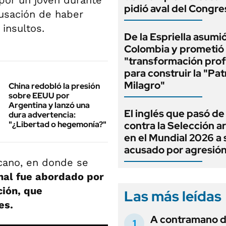
por un joven durante
pidió aval del Congre
cusación de haber
 insultos.
De la Espriella asumi
Colombia y prometió
"transformación pro
para construir la "Pat
Milagro"
China redobló la presión
sobre EEUU por
Argentina y lanzó una
El inglés que pasó de
dura advertencia:
"¿Libertad o hegemonía?"
contra la Selección a
en el Mundial 2026 a 
acusado por agresió
cano, en donde se
onal fue abordado por
ción, que
Las más leídas
es.
A contramano d