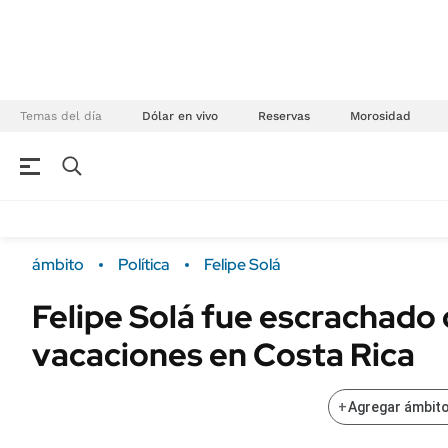
Temas del día
Dólar en vivo
Reservas
Morosidad
NEGOCIOS
ÚLTIMAS NOTICIAS
Especiales Ámbito
ECONOMÍA
ámbito
Política
Felipe Solá
Real Estate
Banco de Datos
Felipe Solá fue escrachado
Sustentabilidad
Campo
vacaciones en Costa Rica
Seguros
FINANZAS
ENERGY REPORT
Dólar
+
Agregar ámbito
POLÍTICA
Mercados
Nacional