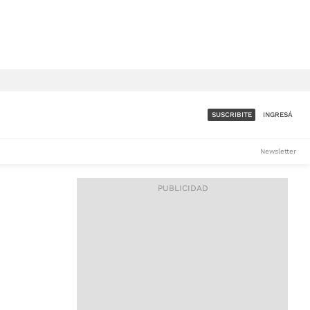
SUSCRIBITE
INGRESÁ
SUMATE A LA COMUNIDAD
Newsletter
DE ÁMBITO
LES
ACCESO FULL - $1.800/MES
ES
CORPORATIVO - CONSULTAR
Si tenés dudas comunicate
con nosotros a
IOS
suscripciones@ambito.com.ar
Llamanos al (54) 11 4556-
9147/48 o
al (54) 11 4449-3256 de lunes a