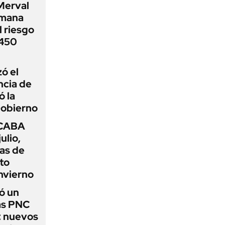
Merval
emana
 riesgo
 450
zó el
ncia de
ó la
Gobierno
 CABA
ulio,
as de
cto
nvierno
ó un
as PNC
: nuevos