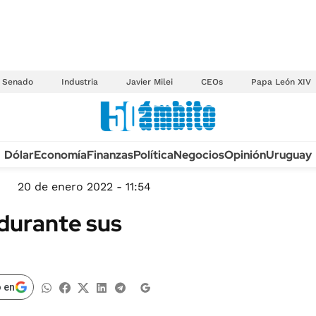
Senado
Industria
Javier Milei
CEOs
Papa León XIV
Anuario autos 2026
Dólar
Economía
Finanzas
Política
Negocios
Opinión
Uruguay
TECNOLOGÍA
NOVEDADES FISCA
MÉXICO
20 de enero 2022 - 11:54
EDICTOS JUDICIAL
OPINIÓN
 durante sus
MULTAS
MUNDO
LICITACIONES
INFORMACIÓN GENERAL
CUADROS TARIFAR
ESPECTÁCULOS
 en
RECALL
DEPORTES