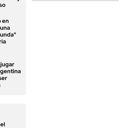
so
ó en
 una
funda"
ria
 jugar
rgentina
ser
n
el