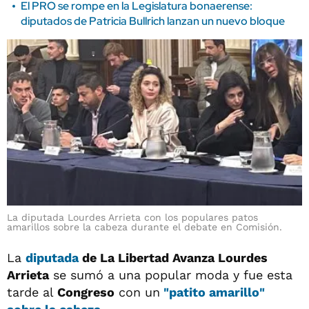
El PRO se rompe en la Legislatura bonaerense:
diputados de Patricia Bullrich lanzan un nuevo bloque
La diputada Lourdes Arrieta con los populares patos
amarillos sobre la cabeza durante el debate en Comisión.
La
diputada
de La Libertad Avanza Lourdes
Arrieta
se sumó a una popular moda y fue esta
tarde al
Congreso
con un
"patito amarillo"