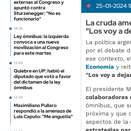
externas al Congreso y
25-01-2024 1
apuntó contra
Sturzenegger: "No es
funcionario"
La cruda ame
"Los voy a de
18:36
Ley ómnibus: la izquierda
La política ar
convoca a una nueva
movilización al Congreso
por el debate d
para este martes
ese contexto, e
14:59
Economía
y rei
Quiebre en UP: habló el
"Los voy a deja
diputado que votó a favor
del dictamen de la ley
ómnibus
El presidente M
colaboradores 
14:30
ómnibus, que s
Maximiliano Pullaro
respondió a la amenaza de
próxima y que c
Luis Caputo: "Me angustia"
aspectos de la 
estrategias par