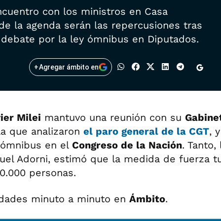
ncuentro con los ministros en Casa
de la agenda serán las repercusiones tras
l debate por la ley ómnibus en Diputados.
+
Agregar ámbito en
ier Milei
mantuvo una reunión con su
Gabine
a que analizaron
el paro general de la CGT
, y
y ómnibus en el
Congreso de la Nación
. Tanto,
uel Adorni, estimó que la medida de fuerza t
0.000 personas.
edades minuto a minuto en
Ámbito
.