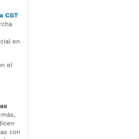
la CGT
rcha
cial en
n el
las
emás,
dicen
tas con