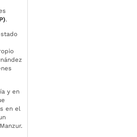
es
P)
.
estado
ropio
rnández
enes
ía y en
ue
s en el
un
 Manzur.