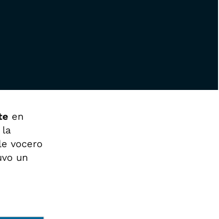
te
en
 la
 le vocero
uvo un