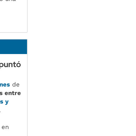
apuntó
ones
de
s entre
s y
l
 en