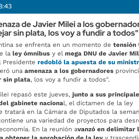
8:43
naza de Javier Milei a los gobernado
jar sin plata, los voy a fundir a todos"
gentina se enfrenta en un momento de
tensión 
e la
ley ómnibus
y el
mega DNU de Javier Mil
l Presidente
redobló la apuesta
de su minist
teró una
amenaza a los gobernadores
provinci
r sin plata
, los voy a fundir a todos".
ilei repasó este jueves,
junto a sus principal
del gabinete naciona
l, el dictamen de la ley
e tratará en la Cámara de Diputados la sema
ontiene una variedad de proyectos para desr
economía. En la reunión a
vanzó en delimitar 
a obtener la aprobación de la ley
y trascendi