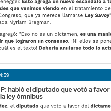
zenegger.
Esto agrega un nuevo escándalo a t
dades que venimos viendo
en el tratamiento de
Congreso, que ya merece llamarse
Ley Savoy
"
tada Myriam Bregman.
 agregó: "Eso no es un dictamen,
es una mani
ir que lograron un consenso.
¡Ni ellos se pon
uál es el texto!
Debería anularse todo lo ac
4:59
P: habló el diputado que votó a favor
la ley ómnibus
dez
, el
diputado
que votó a favor del
dictame