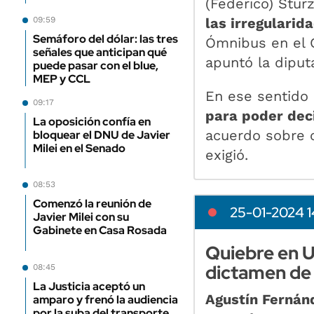
(Federico) Stur
las irregulari
09:59
Semáforo del dólar: las tres
Ómnibus en el 
señales que anticipan qué
apuntó la dipu
puede pasar con el blue,
MEP y CCL
En ese sentido
09:17
para poder dec
La oposición confía en
acuerdo sobre c
bloquear el DNU de Javier
Milei en el Senado
exigió.
08:53
Comenzó la reunión de
25-01-2024 1
Javier Milei con su
Gabinete en Casa Rosada
Quiebre en U
dictamen de 
08:45
La Justicia aceptó un
Agustín Fernán
amparo y frenó la audiencia
por la suba del transporte