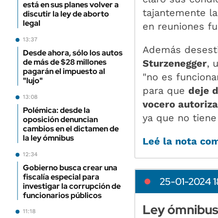
está en sus planes volver a
tajantemente la
discutir la ley de aborto
legal
en reuniones fu
13:37
Además desesti
Desde ahora, sólo los autos
de más de $28 millones
Sturzenegger
, 
pagarán el impuesto al
"no es funciona
"lujo"
para que
deje 
13:08
vocero autoriz
Polémica: desde la
ya que no tiene
oposición denuncian
cambios en el dictamen de
la ley ómnibus
Leé la nota co
12:34
Gobierno busca crear una
fiscalía especial para
25-01-2024 1
investigar la corrupción de
funcionarios públicos
Ley ómnibus:
11:18