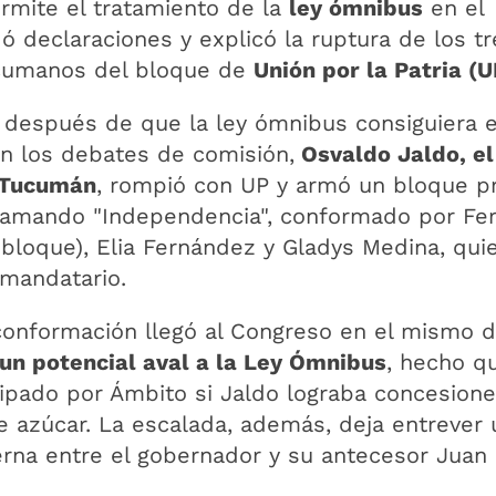
mite el tratamiento de la
ley ómnibus
en el
ó declaraciones y explicó la ruptura de los tr
ucumanos del bloque de
Unión por la Patria (U
 después de que la ley ómnibus consiguiera 
n los debates de comisión,
Osvaldo Jaldo, el
 Tucumán
, rompió con UP y armó un bloque p
llamando "Independencia", conformado por Fe
 bloque), Elia Fernández y Gladys Medina, qui
 mandatario.
conformación llegó al Congreso en el mismo d
 un potencial aval a la Ley Ómnibus
, hecho q
cipado por Ámbito si Jaldo lograba concesione
 de azúcar. La escalada, además, deja entrever 
nterna entre el gobernador y su antecesor Juan