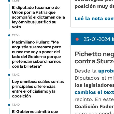
13:58
posición muy d
El diputado tucumano de
Unión por la Patria que
acompañó el dictamen de la
Leé la nota co
ley ómnibus justificó su
voto
13:55
25-01-2024 1
Maximiliano Pullaro: "Me
angustia su amenaza pero
nunca me voy a poner del
Pichetto neg
lado del Gobierno porque
contra Sturz
pretendan subordinarnos
con la billetera"
Desde la
aprob
13:42
Diputados el m
Ley ómnibus: cuáles son las
los legisladore
principales diferencias
entre el oficialismo y la
cambios el tex
oposición
recinto. En est
13:40
Coalición Feder
El Gobierno admitió que
claro sus condi