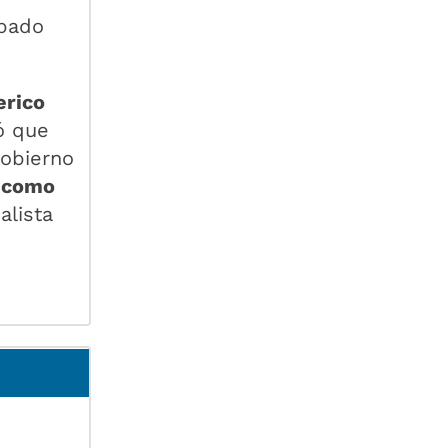
ipado
erico
ó que
Gobierno
l como
alista