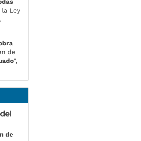
odas
 la Ley
,
obra
en de
tuado
",
 del
n de