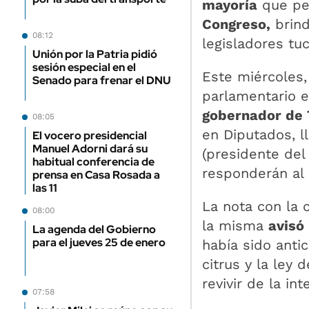
mayoría
que per
Congreso,
brind
08:12
legisladores t
Unión por la Patria pidió
sesión especial en el
Este miércoles,
Senado para frenar el DNU
parlamentario e
gobernador de
08:05
en Diputados, 
El vocero presidencial
Manuel Adorni dará su
(presidente del
habitual conferencia de
responderán al
prensa en Casa Rosada a
las 11
La nota con la 
08:00
la misma
avisó
La agenda del Gobierno
para el jueves 25 de enero
había sido anti
citrus y la ley
revivir de la i
07:58