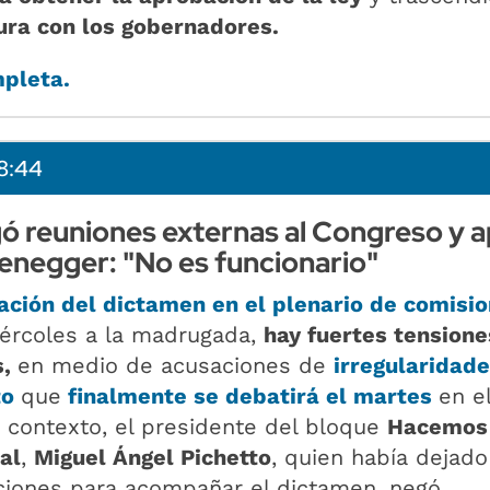
ura con los gobernadores.
mpleta.
8:44
ó reuniones externas al Congreso y 
enegger: "No es funcionario"
ación del dictamen en el plenario de comisi
iércoles a la madrugada,
hay fuertes tensione
s,
en medio de acusaciones de
irregularidade
to
que
finalmente se debatirá el martes
en e
e contexto, el presidente del bloque
Hacemos
al
,
Miguel Ángel Pichetto
, quien había dejado
ciones para acompañar el dictamen, negó