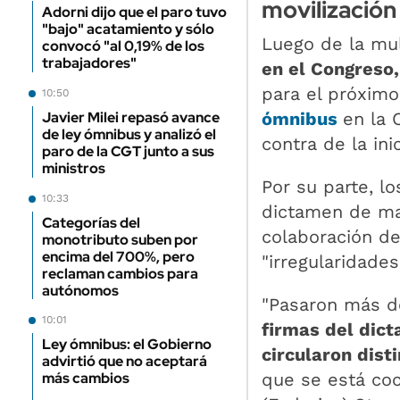
movilización
Adorni dijo que el paro tuvo
"bajo" acatamiento y sólo
Luego de la mul
convocó "al 0,19% de los
trabajadores"
en el Congreso,
para el próximo
10:50
ómnibus
en la 
Javier Milei repasó avance
de ley ómnibus y analizó el
contra de la inic
paro de la CGT junto a sus
ministros
Por su parte, l
10:33
dictamen de may
Categorías del
colaboración de
monotributo suben por
encima del 700%, pero
"irregularidades
reclaman cambios para
autónomos
"Pasaron más d
10:01
firmas del dic
Ley ómnibus: el Gobierno
circularon dist
advirtió que no aceptará
que se está co
más cambios