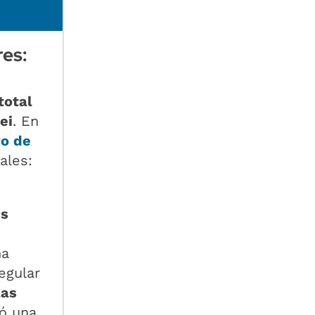
res:
total
ei
. En
ro de
ales:
es
na
egular
las
ó una