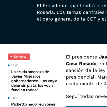
El Presidente mantendrá el e
Rosada. Los temas centrales 
el paro general de la CGT y e
En vivo
El presidente
Jav
Casa Rosada
en l
18:43
sanción de la le
La cruda amenaza de
Javier Milei a los
presidencial, Man
gobernadores: "Los voy a
acatamiento de 4
dejar sin plata, los voy a
fundir a todos"
Seguí todas nov
18:44
Pichetto negó reuniones