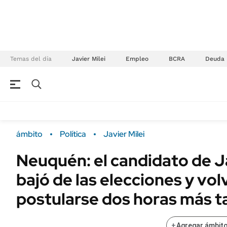
Temas del día
Javier Milei
Empleo
BCRA
Deuda
NEGOCIOS
ÚLTIMAS NOTICIAS
Especiales Ámbito
ECONOMÍA
ámbito
Política
Javier Milei
Real Estate
Banco de Datos
Neuquén: el candidato de Ja
Sustentabilidad
Campo
bajó de las elecciones y vol
Seguros
FINANZAS
ENERGY REPORT
postularse dos horas más t
Dólar
POLÍTICA
Mercados
+
Agregar ámbito
Nacional