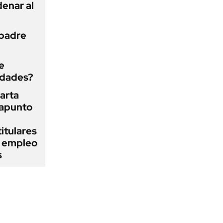
enar al
 padre
e
edades?
arta
rapunto
itulares
l empleo
s