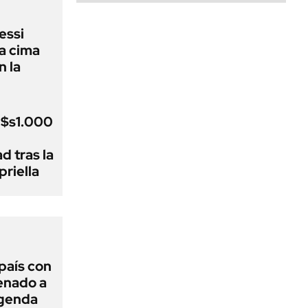
essi
la cima
n la
u$s1.000
d tras la
riella
 país con
Senado a
agenda