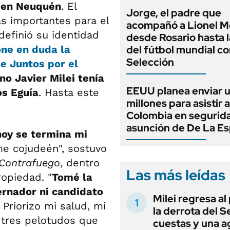
 en Neuquén
. El
Jorge, el padre que
s importantes para el
acompañó a Lionel M
definió su identidad
desde Rosario hasta 
one en duda la
del fútbol mundial co
Selección
e Juntos por el
no Javier Milei tenía
EEUU planea enviar 
os Eguía
. Hasta este
millones para asistir a
Colombia en segurida
asunción de De La Esp
hoy se termina mi
e cojudeén", sostuvo
Contrafuego
, dentro
Las más leídas
opiedad. "
Tomé la
ernador ni candidato
Milei regresa al
Priorizo mi salud, mi
la derrota del 
 tres pelotudos que
cuestas y una 