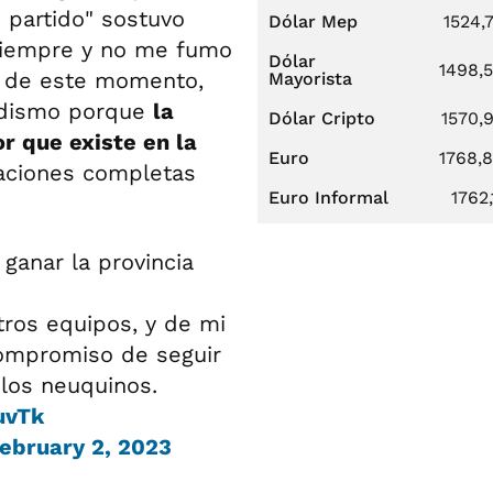
 partido" sostuvo
Dólar Mep
1524,
 siempre y no me fumo
Dólar
1498,
r de este momento,
Mayorista
iodismo porque
la
Dólar Cripto
1570,
or que existe en la
Euro
1768,
raciones completas
Euro Informal
1762,
ganar la provincia
ros equipos, y de mi
compromiso de seguir
 los neuquinos.
uvTk
ebruary 2, 2023