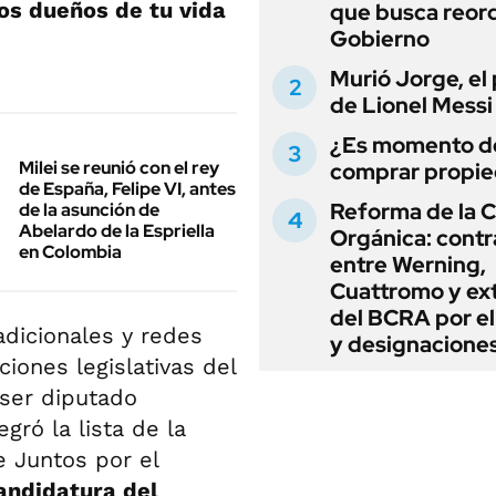
los dueños de tu vida
que busca reord
Gobierno
Murió Jorge, el
de Lionel Messi
¿Es momento d
Milei se reunió con el rey
comprar propi
de España, Felipe VI, antes
Reforma de la C
de la asunción de
Abelardo de la Espriella
Orgánica: cont
en Colombia
entre Werning,
Cuattromo y ext
del BCRA por e
dicionales y redes
y designacione
ciones legislativas del
 ser diputado
gró la lista de la
e Juntos por el
andidatura del