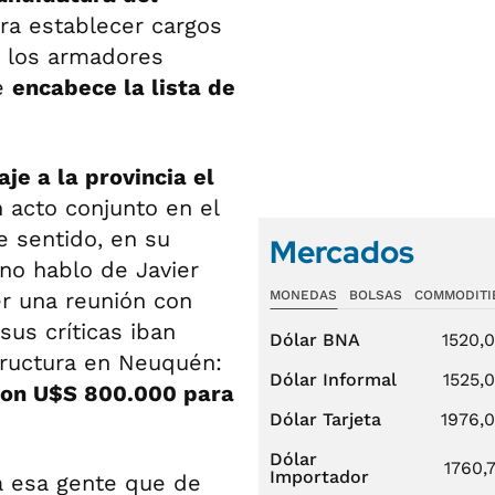
ara establecer cargos
e los armadores
ue
encabece la lista de
aje a la provincia el
n acto conjunto en el
e sentido, en su
Mercados
"no hablo de Javier
er una reunión con
MONEDAS
BOLSAS
COMMODITI
sus críticas iban
Dólar BNA
1520,
tructura en Neuquén:
Dólar Informal
1525,
ron U$S 800.000 para
Dólar Tarjeta
1976,
Dólar
1760,
Importador
 a esa gente que de