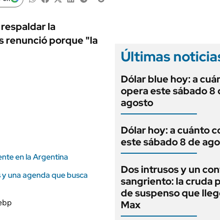
ANUARIO 2025
LIFESTYLE
EDICIÓN IMPRESA
AUTOS
 respaldar la
s renunció porque "la
Últimas noticia
Dólar blue hoy: a cuá
opera este sábado 8 
agosto
Dólar hoy: a cuánto c
este sábado 8 de ago
nte en la Argentina
Dos intrusos y un con
as y una agenda que busca
sangriento: la cruda p
de suspenso que lle
Max