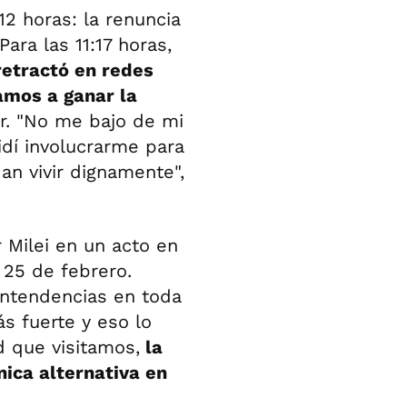
2 horas: la renuncia
Para las 11:17 horas,
 retractó en redes
amos a ganar la
er. "No me bajo de mi
idí involucrarme para
an vivir dignamente",
Milei en un acto en
 25 de febrero.
intendencias en toda
s fuerte y eso lo
d que visitamos,
la
ica alternativa en