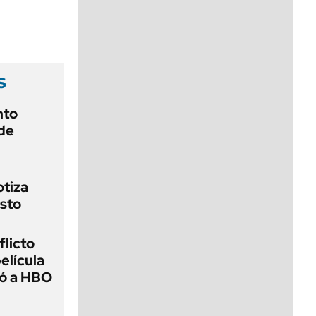
viernes de 10 a 18
s
nto
de
otiza
sto
flicto
elícula
gó a HBO