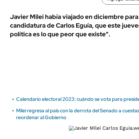
ÁMBITO DEBATE
Municipios
MEDIAKIT AMBITO DEBATE
Javier Milei había viajado en diciembre para
URUGUAY
candidatura de Carlos Eguía, que este jueve
política es lo que peor que existe".
Calendario electoral 2023: cuándo se vota para preside
Milei regresa al país con la derrota del Senado a cuest
reordenar al Gobierno