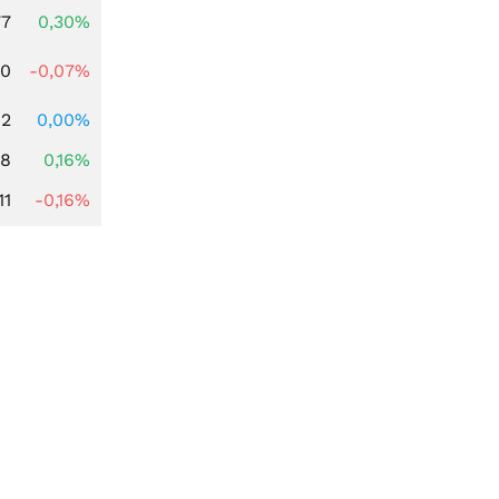
77
0,30%
50
-0,07%
92
0,00%
88
0,16%
11
-0,16%