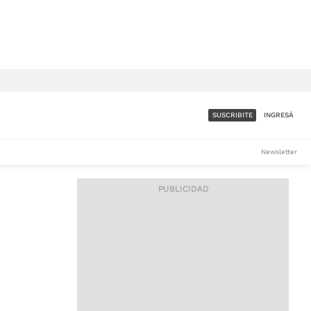
SUSCRIBITE
INGRESÁ
SUMATE A LA COMUNIDAD
Newsletter
DE ÁMBITO
LES
ACCESO FULL - $1.800/MES
ES
CORPORATIVO - CONSULTAR
Si tenés dudas comunicate
con nosotros a
IOS
suscripciones@ambito.com.ar
Llamanos al (54) 11 4556-
9147/48 o
al (54) 11 4449-3256 de lunes a