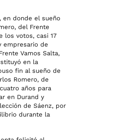
a, en donde el sueño
mero, del Frente
 los votos, casi 17
y empresario de
Frente Vamos Salta,
stituyó en la
puso fin al sueño de
arlos Romero, de
cuatro años para
lar en Durand y
ección de Sáenz, por
ibrio durante la
nta felicitó al