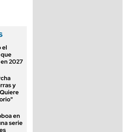
viernes de 10 a 18
s
 el
ó que
n en 2027
rcha
erras y
"Quiere
orio"
Noboa en
una serie
les