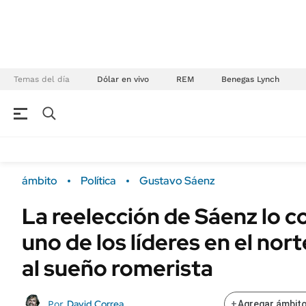
Temas del día
Dólar en vivo
REM
Benegas Lynch
NEGOCIOS
ÚLTIMAS NOTICIAS
Especiales Ámbito
ECONOMÍA
ámbito
Política
Gustavo Sáenz
Real Estate
Banco de Datos
La reelección de Sáenz lo 
Sustentabilidad
Campo
uno de los líderes en el nort
Seguros
FINANZAS
ENERGY REPORT
al sueño romerista
Dólar
POLÍTICA
Mercados
David Correa
Por
+
Agregar ámbito
Nacional