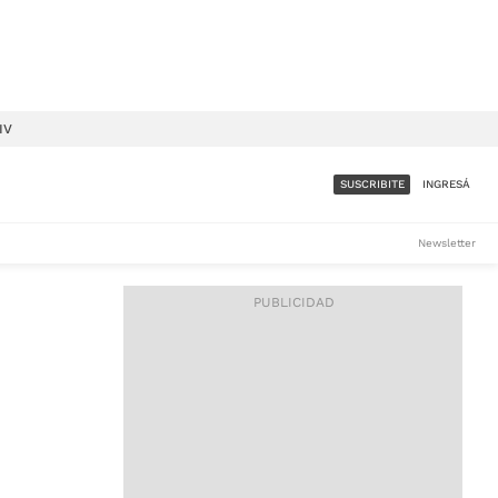
IV
SUSCRIBITE
INGRESÁ
SUMATE A LA COMUNIDAD
Newsletter
DE ÁMBITO
LES
ACCESO FULL - $1.800/MES
ES
CORPORATIVO - CONSULTAR
Si tenés dudas comunicate
con nosotros a
IOS
suscripciones@ambito.com.ar
Llamanos al (54) 11 4556-
9147/48 o
al (54) 11 4449-3256 de lunes a