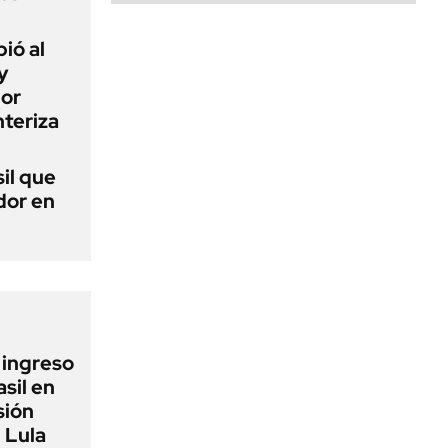
ió al
y
por
teriza
sil que
dor en
l ingreso
sil en
sión
 Lula