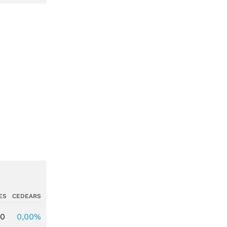
ES
CEDEARS
00
0,00%