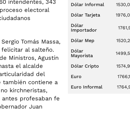
 60 intendentes, 343
Dólar Informal
1530,
 proceso electoral
Dólar Tarjeta
1976,
 ciudadanos
Dólar
1761,
Importador
Dólar Mep
1520,
, Sergio Tomás Massa,
elicitar al salteño.
Dólar
1499,
Mayorista
e Ministros, Agustín
hasta el alcalde
Dólar Cripto
1574,
rticularidad del
Euro
1766,
e también contiene a
Euro Informal
1764,
no kirchneristas,
 antes profesaban fe
gobernador Juan