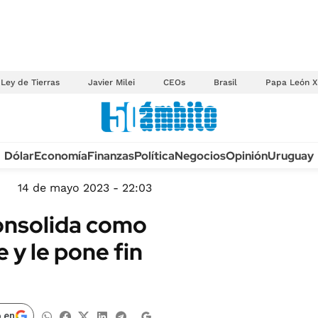
Ley de Tierras
Javier Milei
CEOs
Brasil
Papa León X
Anuario autos 2026
Dólar
Economía
Finanzas
Política
Negocios
Opinión
Uruguay
TECNOLOGÍA
NOVEDADES FISCA
MÉXICO
14 de mayo 2023 - 22:03
EDICTOS JUDICIAL
OPINIÓN
consolida como
MULTAS
MUNDO
e y le pone fin
LICITACIONES
INFORMACIÓN GENERAL
CUADROS TARIFAR
ESPECTÁCULOS
RECALL
DEPORTES
 en