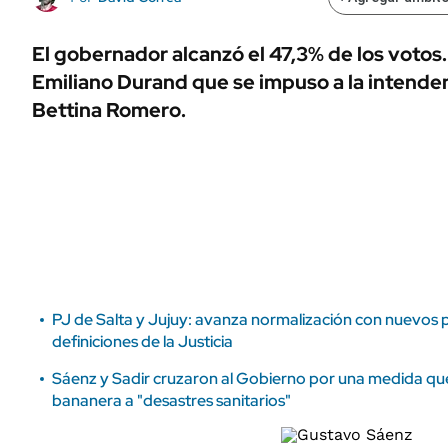
ÁMBITO DEBATE
Municipios
MEDIAKIT AMBITO DEBATE
El gobernador alcanzó el 47,3% de los votos.
URUGUAY
Emiliano Durand que se impuso a la intendent
Bettina Romero.
PJ de Salta y Jujuy: avanza normalización con nuevos 
definiciones de la Justicia
Sáenz y Sadir cruzaron al Gobierno por una medida qu
bananera a "desastres sanitarios"