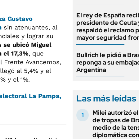
El rey de España recib
nza Gustavo
presidente de Ceuta 
n
sin atenuantes, al
respaldó el reclamo 
ciales y lograr su
mayor seguridad fron
s se ubicó Miguel
n el 17,3%
, que
Bullrich le pidió a Bra
el Frente Avancemos,
reponga a su embaja
Argentina
legó al 5,4% y el
% y el 1%.
electoral La Pampa,
Las más leídas
Milei autorizó e
de tropas de Bra
medio de la ten
diplomática con