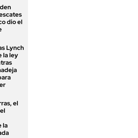
iden
rescates
o dio el
e
as Lynch
 la ley
ntras
madeja
para
er
rras, el
el
 la
ada