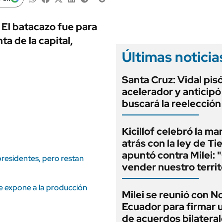
ANUARIO 2025
LIFESTYLE
EDICIÓN IMPRESA
AUTOS
 El batacazo fue para
a de la capital,
Últimas noticia
Santa Cruz: Vidal pisó
acelerador y anticip
buscará la reelecció
Kicillof celebró la ma
atrás con la ley de Ti
apuntó contra Milei: 
presidentes, pero restan
vender nuestro territ
e expone a la producción
Milei se reunió con 
Ecuador para firmar 
de acuerdos bilatera