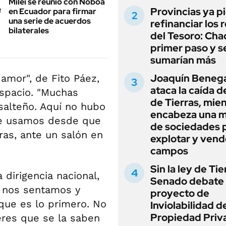
Milei se reunió con Noboa
Provincias ya p
en Ecuador para firmar
una serie de acuerdos
refinanciar los 
bilaterales
del Tesoro: Chac
primer paso y s
sumarían más
Joaquín Beneg
 amor", de Fito Páez,
ataca la caída de
espacio. "Muchas
de Tierras, mie
salteño. Aquí no hubo
encabeza una 
ue usamos desde que
de sociedades 
bras, ante un salón en
explotar y vend
campos
Sin la ley de Tie
dirigencia nacional,
Senado debate 
o nos sentamos y
proyecto de
que es lo primero. No
Inviolabilidad de
Propiedad Priv
eres que se la saben