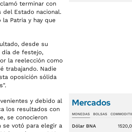
eclamó terminar con
s del Estado nacional.
la Patria y hay que
ultado, desde su
día de festejo,
 por la reelección como
é trabajando. Nadie
sta oposición sólida
s".
Mercados
nvenientes y debido al
ca los resultados con
MONEDAS
BOLSAS
COMMODITI
ce, se conocieron
 se votó para elegir a
Dólar BNA
1520,