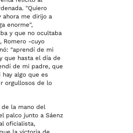
rdenada. "Quiero
y ahora me dirijo a
ega enorme",
aba y que no ocultaba
s, Romero -cuyo
nó: "aprendí de mi
y que hasta el día de
rendí de mi padre, que
 hay algo que es
 orgullosos de lo
l de la mano del
el palco junto a Sáenz
 oficialista,
ue la victoria de