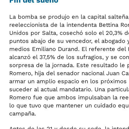
Fin del sueño
La bomba se produjo en la capital salteñ
reeleccionista de la intendenta Bettina Ro
Unidos por Salta, cosechó solo el 20,3% de
puntos abajo de su vencedor, el abogado 
medios Emiliano Durand. El referente del 
alcanzó el 37,5% de los sufragios, y se con
sorpresa de la jornada. Este resultado le 
Romero, hija del senador nacional Juan C
armar un amplio espacio en los próximos 
suceder al actual mandatario. Una particu
Romero fue que ambos impulsaban la reel
lo que tuvo que mantener un cuidado equil
campaña.
Antes de las 21 y desde su sede, la intende