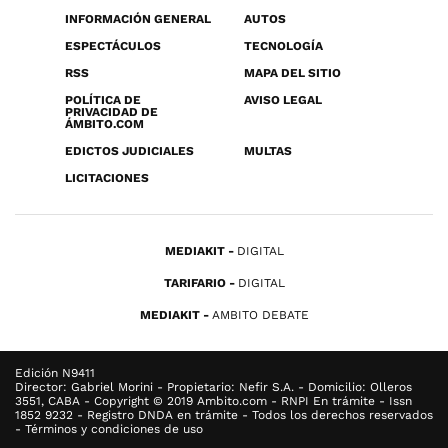
INFORMACIÓN GENERAL
AUTOS
ESPECTÁCULOS
TECNOLOGÍA
RSS
MAPA DEL SITIO
POLÍTICA DE
AVISO LEGAL
PRIVACIDAD DE
ÁMBITO.COM
EDICTOS JUDICIALES
MULTAS
LICITACIONES
MEDIAKIT
DIGITAL
TARIFARIO
DIGITAL
MEDIAKIT
AMBITO DEBATE
Edición N9411
Director: Gabriel Morini - Propietario: Nefir S.A. - Domicilio: Olleros
3551, CABA - Copyright © 2019 Ambito.com - RNPI En trámite - Issn
1852 9232 - Registro DNDA en trámite - Todos los derechos reservados
- Términos y condiciones de uso