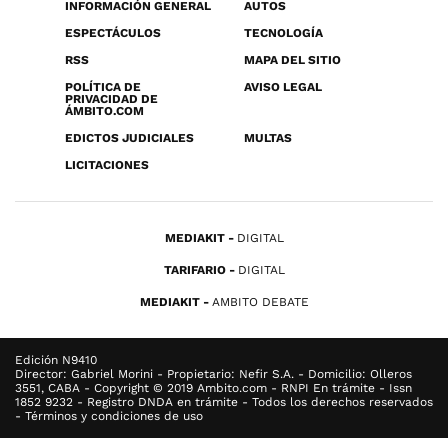
INFORMACIÓN GENERAL
AUTOS
ESPECTÁCULOS
TECNOLOGÍA
RSS
MAPA DEL SITIO
POLÍTICA DE
AVISO LEGAL
PRIVACIDAD DE
ÁMBITO.COM
EDICTOS JUDICIALES
MULTAS
LICITACIONES
MEDIAKIT
DIGITAL
TARIFARIO
DIGITAL
MEDIAKIT
AMBITO DEBATE
Edición N9410
Director: Gabriel Morini - Propietario: Nefir S.A. - Domicilio: Olleros
3551, CABA - Copyright © 2019 Ambito.com - RNPI En trámite - Issn
1852 9232 - Registro DNDA en trámite - Todos los derechos reservados
- Términos y condiciones de uso