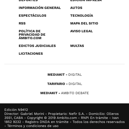
DEPORTES
EDICIÓN IMPRESA
INFORMACIÓN GENERAL
AUTOS
ESPECTÁCULOS
TECNOLOGÍA
RSS
MAPA DEL SITIO
POLÍTICA DE
AVISO LEGAL
PRIVACIDAD DE
ÁMBITO.COM
EDICTOS JUDICIALES
MULTAS
LICITACIONES
MEDIAKIT
DIGITAL
TARIFARIO
DIGITAL
MEDIAKIT
AMBITO DEBATE
Edición N9412
Director: Gabriel Morini - Propietario: Nefir S.A. - Domicilio: Olleros
3551, CABA - Copyright © 2019 Ambito.com - RNPI En trámite - Issn
1852 9232 - Registro DNDA en trámite - Todos los derechos reservados
- Términos y condiciones de uso