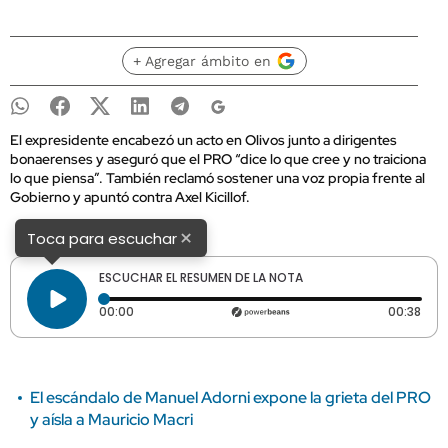
+ Agregar ámbito en
El expresidente encabezó un acto en Olivos junto a dirigentes
bonaerenses y aseguró que el PRO “dice lo que cree y no traiciona
lo que piensa”. También reclamó sostener una voz propia frente al
Gobierno y apuntó contra Axel Kicillof.
×
Toca para escuchar
ESCUCHAR EL RESUMEN DE LA NOTA
Tiempo transcurrido: 0 segundos
Dura
00:00
00:38
El escándalo de Manuel Adorni expone la grieta del PRO
y aísla a Mauricio Macri