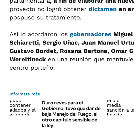
parlamentaria
, a fin de elaborar una nuev
proyecto no logró obtener
dictamen
en e
pospuso su tratamiento.
Así lo acordaron los
gobernadores
Miguel
Schiaretti, Sergio Uñac, Juan Manuel Ur
Gustavo Bordet, Roxana Bertone, Omar Gu
Wereltineck
en una reunión que mantuvier
centro porteño.
Informate más
Duro revés para el
Gobierno: tuvo que dar de
baja Manejo del Fuego, el
otro capítulo sensible de
la ley