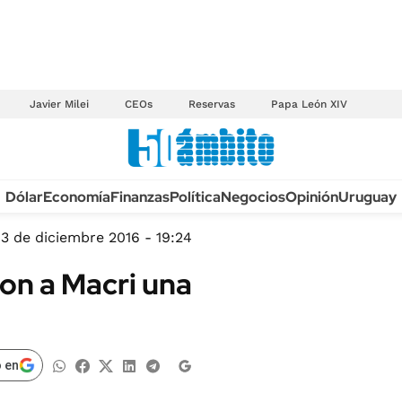
Javier Milei
CEOs
Reservas
Papa León XIV
Anuario autos 2026
Dólar
Economía
Finanzas
Política
Negocios
Opinión
Uruguay
TECNOLOGÍA
NOVEDADES FISCA
MÉXICO
13 de diciembre 2016 - 19:24
EDICTOS JUDICIAL
OPINIÓN
on a Macri una
MULTAS
MUNDO
LICITACIONES
INFORMACIÓN GENERAL
CUADROS TARIFAR
ESPECTÁCULOS
 en
RECALL
DEPORTES