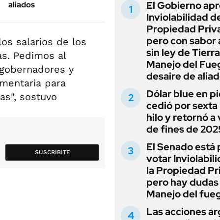
El Gobierno apr
aliados
Inviolabilidad de
Propiedad Priv
pero con sabor
los salarios de los
sin ley de Tierra
as. Pedimos al
Manejo del Fue
 gobernadores y
desaire de alia
amentaria para
Dólar blue en p
as", sostuvo
cedió por sexta 
hilo y retornó a
de fines de 202
El Senado está 
SUSCRIBITE
votar Inviolabil
la Propiedad Pr
pero hay dudas
Manejo del fue
Las acciones ar