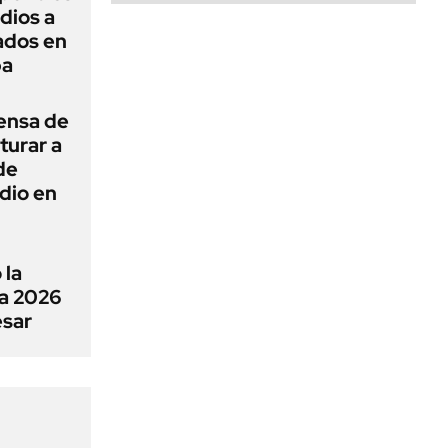
dios a
ados en
ba
ensa de
turar a
de
dio en
 la
a 2026
esar