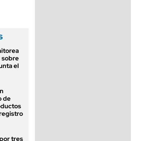
viernes de 10 a 18
s
nitorea
l sobre
unta el
un
o de
oductos
registro
por tres