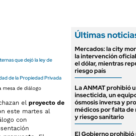
ANUARIO 2025
LIFESTYLE
EDICIÓN IMPRESA
AUTOS
Últimas noticia
Mercados: la city mo
la intervención oficia
nternas que dejó la ley de
el dólar, mientras rep
riesgo país
idad de la Propiedad Privada
La ANMAT prohibió 
insecticida, un equip
ósmosis inversa y pr
chazan el
proyecto de
médicos por falta de 
on este martes al
y riesgo sanitario
álogo con
esentación
El Gobierno prohibió 