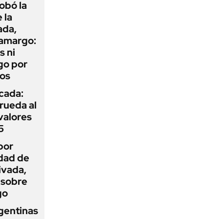
obó la
 la
ada,
 amargo:
s ni
go por
dos
icada:
rueda al
 valores
5
por
idad de
ivada,
 sobre
go
gentinas