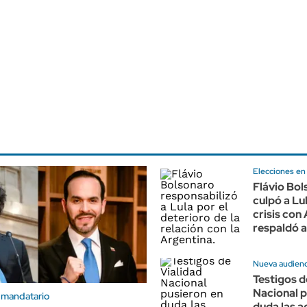
Elecciones en 
Flávio Bo
culpó a Lul
crisis con
respaldó a
Nueva audienci
Testigos d
Nacional p
 mandatario
duda las a