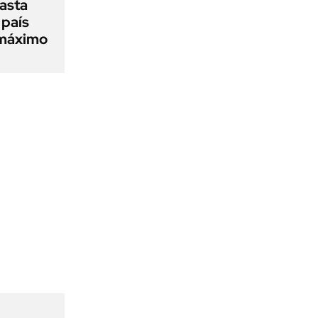
asta
 país
 máximo