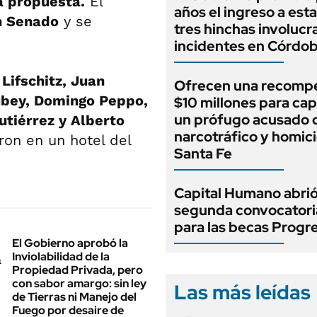
a propuesta.
El
años el ingreso a esta
n Senado
y se
tres hinchas involucr
incidentes en Córdo
 Lifschitz, Juan
Ofrecen una recomp
tubey, Domingo Peppo,
$10 millones para cap
un prófugo acusado 
tiérrez y Alberto
narcotráfico y homici
on en un hotel del
Santa Fe
Capital Humano abrió
segunda convocatori
para las becas Progr
El Gobierno aprobó la
Inviolabilidad de la
Propiedad Privada, pero
con sabor amargo: sin ley
Las más leídas
de Tierras ni Manejo del
Fuego por desaire de