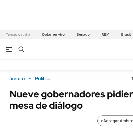
Temas del día
Dólar en vivo
Senado
REM
Brasil
NEGOCIOS
ÚLTIMAS NOTICIAS
Especiales Ámbito
ECONOMÍA
ámbito
Política
Real Estate
Banco de Datos
Nueve gobernadores pidier
Sustentabilidad
Campo
mesa de diálogo
Seguros
FINANZAS
ENERGY REPORT
Dólar
+
Agregar ámbito
POLÍTICA
Mercados
Nacional