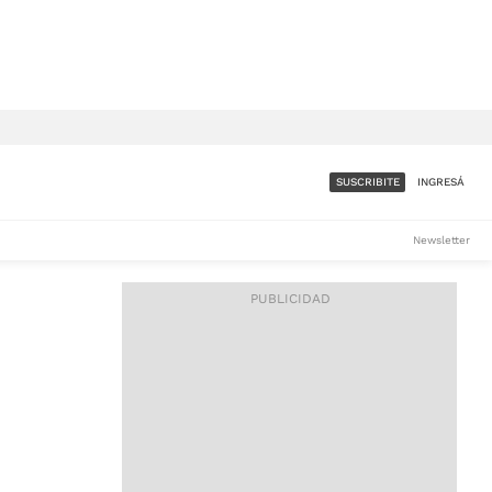
SUSCRIBITE
INGRESÁ
SUMATE A LA COMUNIDAD
Newsletter
DE ÁMBITO
LES
ACCESO FULL - $1.800/MES
ES
CORPORATIVO - CONSULTAR
Si tenés dudas comunicate
con nosotros a
IOS
suscripciones@ambito.com.ar
Llamanos al (54) 11 4556-
9147/48 o
al (54) 11 4449-3256 de lunes a