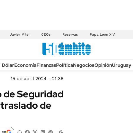
Javier Milei
CEOs
Reservas
Papa León XIV
Anuario autos 2026
Dólar
Economía
Finanzas
Política
Negocios
Opinión
Uruguay
TECNOLOGÍA
NOVEDADES FISCA
MÉXICO
15 de abril 2024 - 21:36
EDICTOS JUDICIAL
OPINIÓN
o de Seguridad
MULTAS
MUNDO
 traslado de
LICITACIONES
INFORMACIÓN GENERAL
CUADROS TARIFAR
ESPECTÁCULOS
RECALL
DEPORTES
 en