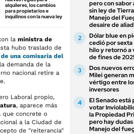
pero con sabor
alquileres, los cambios
sin ley de Tierra
para propietarios e
inquilinos con la nueva ley
Manejo del Fue
desaire de alia
Dólar blue en p
con la
ministra de
cedió por sexta 
asta hubo traslado de
hilo y retornó a
 de una comisaría del
de fines de 202
la demanda de la
Dos nuevos err
rno nacional retire a
Milei generan 
e.
vértigo entre lo
inversores
ero Laboral propio,
El Senado está 
latura
, aparece más
votar Inviolabil
a que concrete o
la Propiedad Pr
pero hay dudas
acional a la Ciudad de
Manejo del fue
ncepto de "reiterancia"