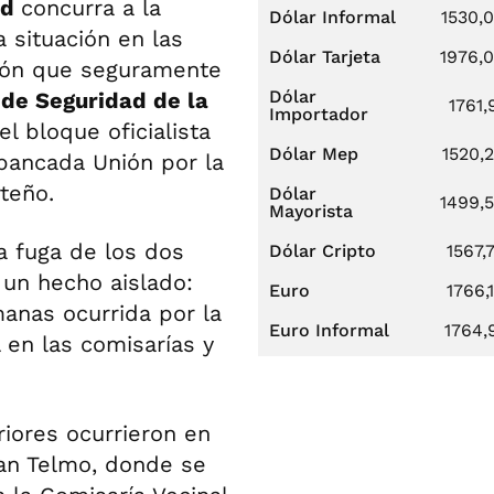
ad
concurra a la
Dólar Informal
1530,
 situación en las
Dólar Tarjeta
1976,
ción que seguramente
Dólar
de Seguridad de la
1761,
Importador
el bloque oficialista
Dólar Mep
1520,
 bancada Unión por la
rteño.
Dólar
1499,
Mayorista
a fuga de los dos
Dólar Cripto
1567,
 un hecho aislado:
Euro
1766,
manas ocurrida por la
Euro Informal
1764,
 en las comisarías y
riores ocurrieron en
San Telmo, donde se