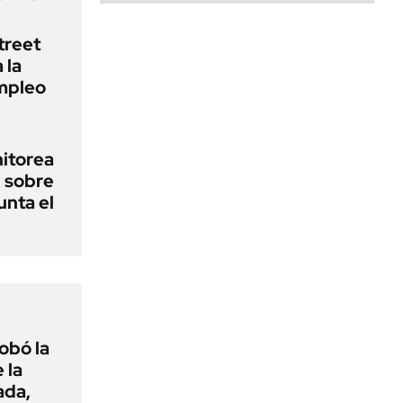
treet
 la
empleo
nitorea
l sobre
unta el
obó la
 la
ada,