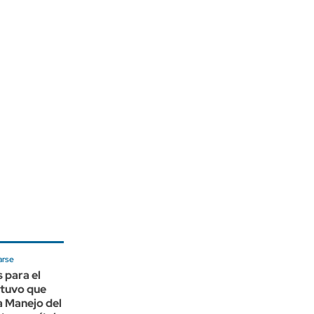
arse
 para el
 tuvo que
a Manejo del