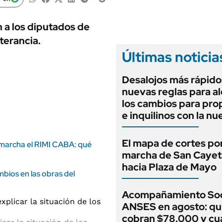
ANUARIO 2025
LIFESTYLE
EDICIÓN IMPRESA
AUTOS
n a los diputados de
terancia.
Últimas noticia
Desalojos más rápido
nuevas reglas para al
los cambios para pro
e inquilinos con la nu
El mapa de cortes por
 marcha el RIMI CABA: qué
marcha de San Caye
hacia Plaza de Mayo
bios en las obras del
Acompañamiento Soc
ANSES en agosto: qu
cobran $78.000 y c