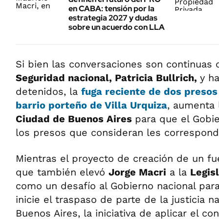
en CABA: tensión por la
estrategia 2027 y dudas
sobre un acuerdo con LLA
Si bien las conversaciones son continuas 
Seguridad nacional, Patricia Bullrich,
y h
detenidos, la
fuga reciente de dos presos
barrio porteño de Villa Urquiza
, aumenta 
Ciudad de Buenos Aires
para que el Gobie
los presos que consideran les correspond
Mientras el proyecto de creación de un fu
que también elevó
Jorge Macri
a la
Legis
como un desafío al Gobierno nacional par
inicie el traspaso de parte de la justicia n
Buenos Aires, la iniciativa de aplicar el co