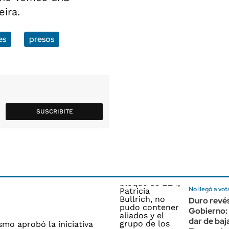
eira.
es
presos
SUSCRIBITE
No llegó a vot
Duro revés
Gobierno:
dar de baj