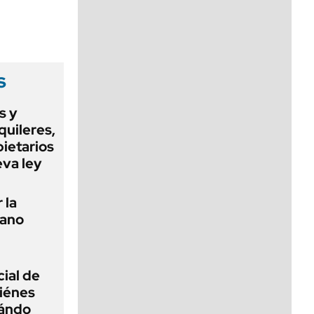
viernes de 10 a 18
s
s y
quileres,
pietarios
eva ley
 la
tano
ial de
iénes
uándo