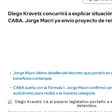
ÁMBITO DEBATE
Municipios
MEDIAKIT AMBITO DEBATE
Diego Kravetz concurrirá a explicar situació
URUGUAY
CABA. Jorge Macri ya envío proyecto de rei
Jorge Macri ultima detalles del decreto que pondrá en
beneficios contempla
CABA sueña con la Fórmula 1: Jorge Macri confirmó cam
autódromo para recibir a la máxima categoría