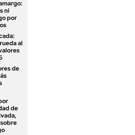
 amargo:
s ni
go por
dos
icada:
rueda al
 valores
5
ores de
más
s
por
idad de
ivada,
 sobre
go