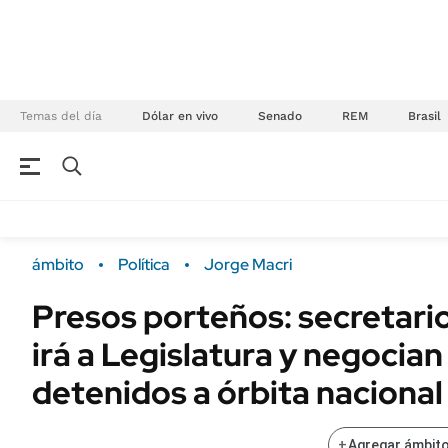
Temas del día
Dólar en vivo
Senado
REM
Brasil
NEGOCIOS
ÚLTIMAS NOTICIAS
Especiales Ámbito
ECONOMÍA
ámbito
Política
Jorge Macri
Real Estate
Banco de Datos
Presos porteños: secretari
Sustentabilidad
Campo
irá a Legislatura y negocian
Seguros
FINANZAS
ENERGY REPORT
detenidos a órbita nacional
Dólar
POLÍTICA
Mercados
+
Agregar ámbito
Nacional