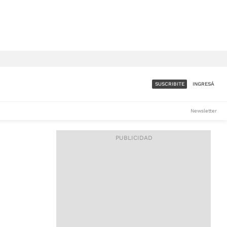
SUSCRIBITE
INGRESÁ
SUMATE A LA COMUNIDAD
Newsletter
DE ÁMBITO
LES
ACCESO FULL - $1.800/MES
ES
CORPORATIVO - CONSULTAR
Si tenés dudas comunicate
con nosotros a
IOS
suscripciones@ambito.com.ar
Llamanos al (54) 11 4556-
9147/48 o
al (54) 11 4449-3256 de lunes a