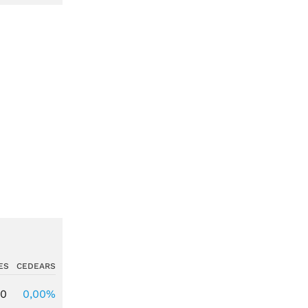
ES
CEDEARS
00
0,00%