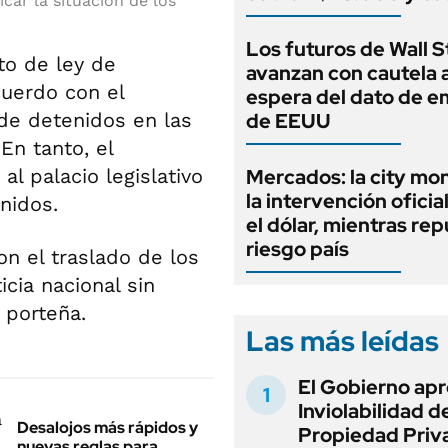
icar la situación de los
Los futuros de Wall S
to de ley de
avanzan con cautela a
uerdo con el
espera del dato de 
 de detenidos en las
de EEUU
 En tanto, el
 al palacio legislativo
Mercados: la city mo
la intervención oficia
nidos.
el dólar, mientras rep
riesgo país
on el traslado de los
cia nacional sin
 porteña.
Las más leídas
El Gobierno apr
Inviolabilidad de
Desalojos más rápidos y
Propiedad Priv
nuevas reglas para