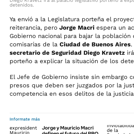
Diego Kravetz irá al palacio legislativo porteño a expl
detenidos.
Ya envió a la Legislatura porteña el proyec
reiterancia, pero
Jorge Macri
espera un ac
Gobierno nacional para bajar la población
comisarías de la
Ciudad de Buenos Aires
.
secretario de Seguridad Diego Kravetz
irá
porteño a explicar la situación de los dete
El Jefe de Gobierno insiste sin embargo c
presos que deben ser juzgados por la justi
competencia en esos delitos de la justicia
Informate más
Jorge y Mauricio Macri
definen el futuro del PRO