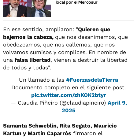
local por el Mercosur
En ese sentido, ampliaron: "
Quieren que
bajemos la cabeza,
que nos desanimemos, que
obedezcamos, que nos callemos, que nos
volvamos sumisos y cómplices. En nombre de
una
falsa libertad
, vienen a destruir la libertad
de todos y todas".
Un llamado a las
#FuerzasdelaTierra
Documento completo en el siguiente post.
pic.twitter.com/zhKOK2btyr
— Claudia Piñeiro (@claudiapineiro)
April 9,
2025
Samanta Schweblin, Rita Segato, Mauricio
Kartun y Martín Caparrós
firmaron el