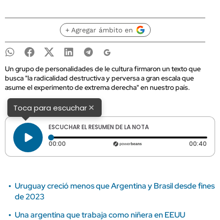
+ Agregar ámbito en
Un grupo de personalidades de le cultura firmaron un texto que
busca "la radicalidad destructiva y perversa a gran escala que
asume el experimento de extrema derecha" en nuestro país.
×
Toca para escuchar
ESCUCHAR EL RESUMEN DE LA NOTA
Tiempo transcurrido: 0 segundos
Dura
00:00
00:40
Uruguay creció menos que Argentina y Brasil desde fines
de 2023
Una argentina que trabaja como niñera en EEUU