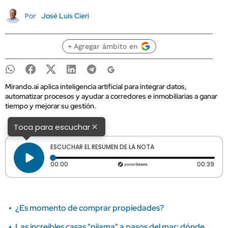
José Luis Cieri
Por
+ Agregar ámbito en
Mirando.ai aplica inteligencia artificial para integrar datos,
automatizar procesos y ayudar a corredores e inmobiliarias a ganar
tiempo y mejorar su gestión.
×
Toca para escuchar
ESCUCHAR EL RESUMEN DE LA NOTA
Tiempo transcurrido: 0 segundos
Dura
00:00
00:39
¿Es momento de comprar propiedades?
Las increíbles casas "pijama" a pasos del mar: dónde