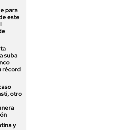
de para
 de este
l
de
sta
a suba
anco
u récord
 caso
ti, otro
anera
ión
tina y