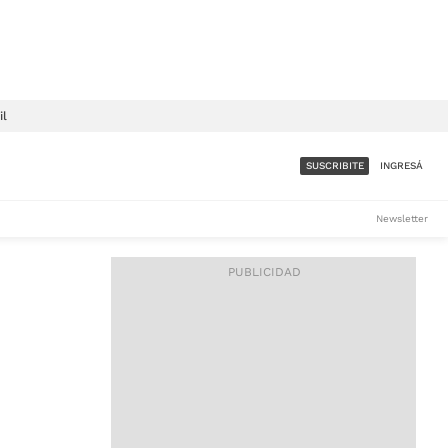
il
SUSCRIBITE
INGRESÁ
SUMATE A LA COMUNIDAD
Newsletter
DE ÁMBITO
LES
ACCESO FULL - $1.800/MES
ES
CORPORATIVO - CONSULTAR
Si tenés dudas comunicate
con nosotros a
IOS
suscripciones@ambito.com.ar
Llamanos al (54) 11 4556-
9147/48 o
al (54) 11 4449-3256 de lunes a