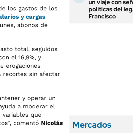
un viaje con se
e los gastos de los
políticas del le
Francisco
alarios y cargas
unes, abonos de
asto total, seguidos
on el 16,9%, y
 de erogaciones
recortes sin afectar
antener y operar un
n ayuda a moderar el
n variables que
Mercados
stos", comentó
Nicolás