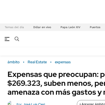
Temas del día
Dólar en vivo
Papa León XIV
Puertos
NEGOCIOS
ÚLTIMAS NOTICIAS
Especiales Ámbito
ECONOMÍA
ámbito
Real Estate
expensas
Real Estate
Banco de Datos
Expensas que preocupan: 
Sustentabilidad
Campo
$269.323, suben menos, per
Seguros
FINANZAS
ENERGY REPORT
amenaza con más gastos y
Dólar
POLÍTICA
Mercados
José Luis Cieri
Por
+
Agregar ámbito
Nacional