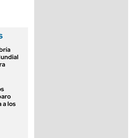
viernes de 10 a 18
s
bría
Mundial
ra
os
paro
 a los