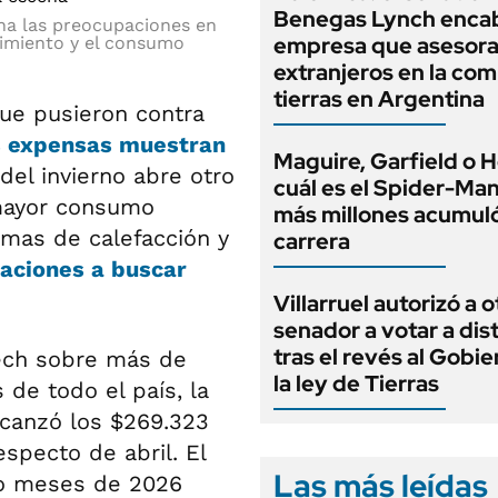
Benegas Lynch enca
na las preocupaciones en
empresa que asesora
enimiento y el consumo
extranjeros en la co
tierras en Argentina
ue pusieron contra
s expensas muestran
Maguire, Garfield o H
 del invierno abre otro
cuál es el Spider-Ma
 mayor consumo
más millones acumuló
emas de calefacción y
carrera
raciones a buscar
Villarruel autorizó a o
senador a votar a dis
tras el revés al Gobi
ech sobre más de
la ley de Tierras
de todo el país, la
lcanzó los $269.323
specto de abril. El
Las más leídas
o meses de 2026