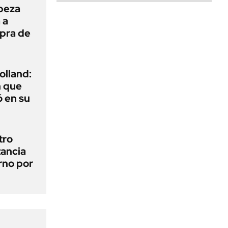
beza
 a
mpra de
olland:
n que
 en su
tro
tancia
erno por