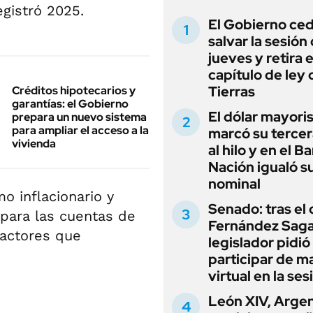
egistró 2025.
El Gobierno ce
salvar la sesión
jueves y retira e
capítulo de ley 
Tierras
Créditos hipotecarios y
garantías: el Gobierno
El dólar mayori
prepara un nuevo sistema
para ampliar el acceso a la
marcó su tercer
vivienda
al hilo y en el B
Nación igualó s
nominal
o inflacionario y
Senado: tras el
 para las cuentas de
Fernández Sagas
factores que
legislador pidió
participar de m
virtual en la ses
León XIV, Argen