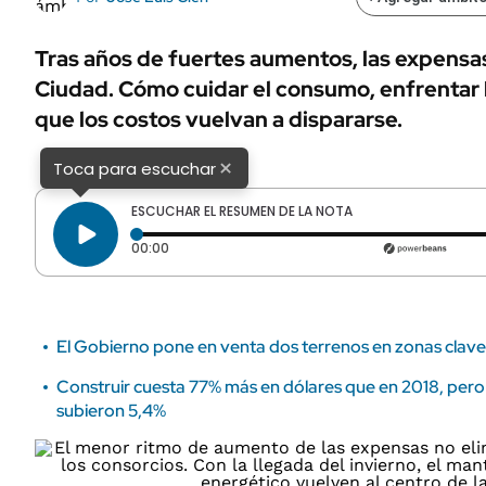
ÁMBITO DEBATE
Municipios
MEDIAKIT AMBITO DEBATE
Tras años de fuertes aumentos, las expensa
URUGUAY
Ciudad. Cómo cuidar el consumo, enfrentar 
que los costos vuelvan a dispararse.
×
Toca para escuchar
ESCUCHAR EL RESUMEN DE LA NOTA
Tiempo transcurrido: 0 segundos
00:00
El Gobierno pone en venta dos terrenos en zonas clave
Construir cuesta 77% más en dólares que en 2018, pero
subieron 5,4%