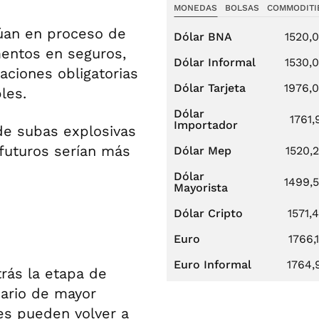
MONEDAS
BOLSAS
COMMODITI
núan en proceso de
Dólar BNA
1520,
entos en seguros,
Dólar Informal
1530,
aciones obligatorias
Dólar Tarjeta
1976,
les.
Dólar
1761,
Importador
de subas explosivas
 futuros serían más
Dólar Mep
1520,
Dólar
1499,
Mayorista
Dólar Cripto
1571,
Euro
1766,
Euro Informal
1764,
rás la etapa de
ario de mayor
es pueden volver a