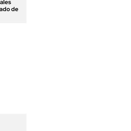
ñales
gado de