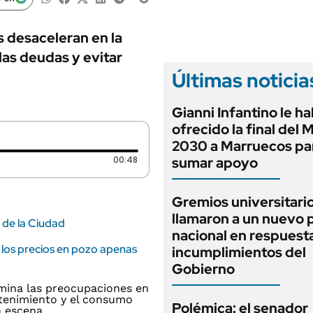
ANUARIO 2025
LIFESTYLE
EDICIÓN IMPRESA
AUTOS
s desaceleran en la
las deudas y evitar
Últimas noticia
Gianni Infantino le ha
ofrecido la final del 
2030 a Marruecos pa
Duración: 48 segundos
00:48
sumar apoyo
Gremios universitari
llamaron a un nuevo 
 de la Ciudad
nacional en respuesta
 los precios en pozo apenas
incumplimientos del
Gobierno
Polémica: el senador