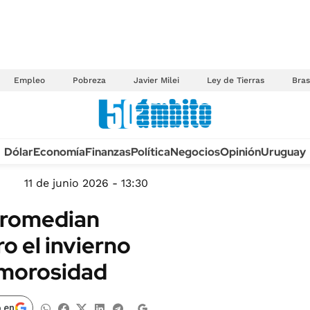
Empleo
Pobreza
Javier Milei
Ley de Tierras
Bras
Anuario autos 2026
Dólar
Economía
Finanzas
Política
Negocios
Opinión
Uruguay
TECNOLOGÍA
NOVEDADES FISCA
MÉXICO
11 de junio 2026 - 13:30
EDICTOS JUDICIAL
OPINIÓN
promedian
MULTAS
MUNDO
o el invierno
LICITACIONES
INFORMACIÓN GENERAL
 morosidad
CUADROS TARIFAR
ESPECTÁCULOS
RECALL
DEPORTES
 en